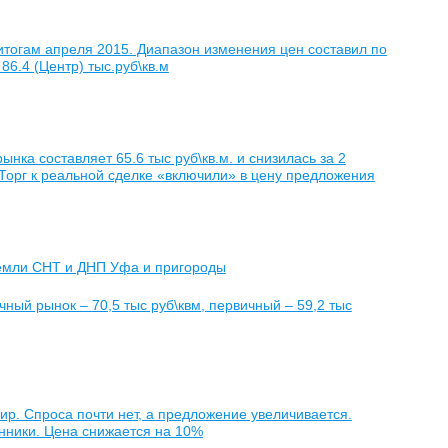
тогам апреля 2015. Диапазон изменения цен составил по
6.4 (Центр) тыс.руб\кв.м
нка составляет 65.6 тыс руб\кв.м. и снизилась за 2
 Торг к реальной сделке «включили» в цену предложения
емли СНТ и ДНП Уфа и пригороды
ный рынок – 70,5 тыс руб\квм, первичный – 59,2 тыс
ир. Спроса почти нет, а предложение увеличивается.
енники. Цена снижается на 10%