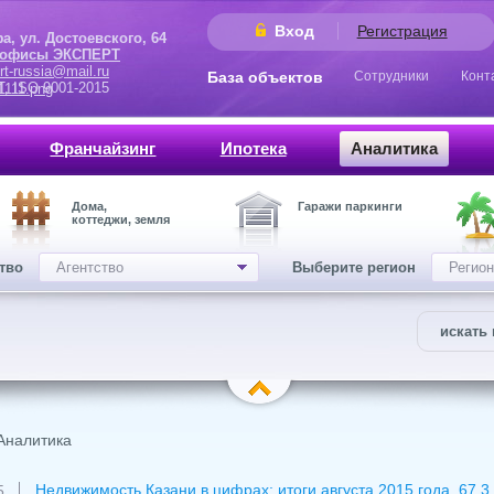
Вход
Регистрация
 Достоевского, 64
 офисы ЭКСПЕРТ
rt-russia@mail.ru
База объектов
Сотрудники
Конт
9001-2015
Франчайзинг
Ипотека
Аналитика
Дома,
Гаражи паркинги
коттеджи, земля
ство
Агентство
Выберите регион
Регион
искать 
Аналитика
Недвижимость Казани в цифрах: итоги августа 2015 года. 67.3 
5