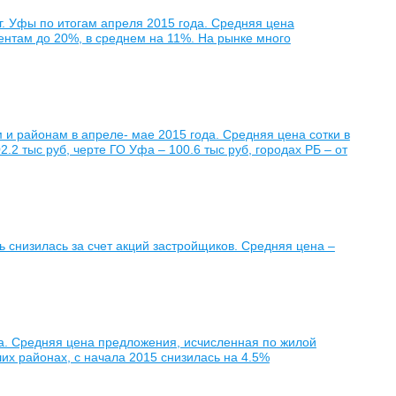
. Уфы по итогам апреля 2015 года. Средняя цена
ентам до 20%, в среднем на 11%. На рынке много
 и районам в апреле- мае 2015 года. Средняя цена сотки в
2 тыс руб, черте ГО Уфа – 100.6 тыс руб, городах РБ – от
ь снизилась за счет акций застройщиков. Средняя цена –
да. Средняя цена предложения, исчисленная по жилой
чших районах, с начала 2015 снизилась на 4.5%