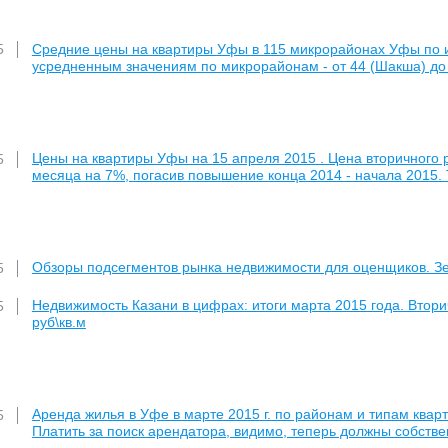
Средние цены на квартиры Уфы в 115 микрорайонах Уфы по и
5
усредненным значениям по микрорайонам - от 44 (Шакша) до 8
Цены на квартиры Уфы на 15 апреля 2015 . Цена вторичного ры
5
месяца на 7%, погасив повышение конца 2014 - начала 2015.
Обзоры подсегментов рынка недвижимости для оценщиков. З
5
Недвижимость Казани в цифрах: итоги марта 2015 года. Вторич
5
руб\кв.м
Аренда жилья в Уфе в марте 2015 г. по районам и типам кварт
5
Платить за поиск арендатора, видимо, теперь должны собств