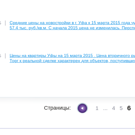
Средние цены на новостройки в г. Уфа к 15 марта 2015 года ч
5
57.4 тыс. руб./кв.м. С начала 2015 цена не изменилась. Перс
Цены на квартиры Уфы на 15 марта 2015 . Цена вторичного рын
5
Торг к реальной сделке характерен для объектов, поступивших
6
Страницы:
1
...
4
5