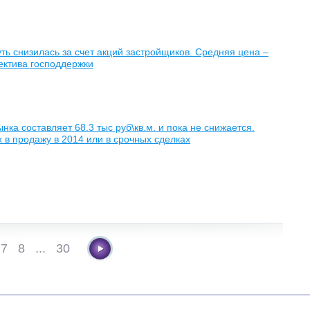
уть снизилась за счет акций застройщиков. Средняя цена –
пектива господдержки
ка составляет 68.3 тыс руб\кв.м. и пока не снижается.
 в продажу в 2014 или в срочных сделках
7
8
...
30