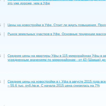
это уже дороже, чем в Уфе
Цены на новостройки в Уфе. Стоит ли ждать повышения. Прогн
5
Рынок земельных участков в Уфе. Основные тенденции массов
5
Средние цены на квартиры Уфы в 115 микрорайонах Уфы в ав
5
усредненным значениям по микрорайонам - от 43 (Шакша) до 9
Средние цены на новостройки в г. Уфа в августе 2015 года в
5
– 55.6 тыс. руб./кв.м. С начала 2015 цена снизилась на 7%