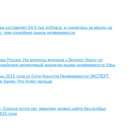
 составляет 64.9 тыс руб\кв.м. и снизилась за месяц на
то, тем спокойнее рынок недвижимости
дах России. На вопросы журнала «Эксперт-Урал» по
Т, наиболее цитируемый аналитик рынка недвижимости Уфы
нь 2015 года от Сети Агентств Недвижимости ЭКСПЕРТ.
е банки. Что будет дальше
. Спроса почти нет, квартиру можно найти без особых
015 года