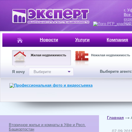
г. Уфа, ул.
Все
expe
ГОСТ, ISO 
Новости
Услуги
Компания
Жилая недвижимость
Нежилая недвижимость
Выберите агент
Я хочу
Выберите
Главная
Вторичное жилье и комнаты в Уфе и Респ.
Башкортостан
07.09.201