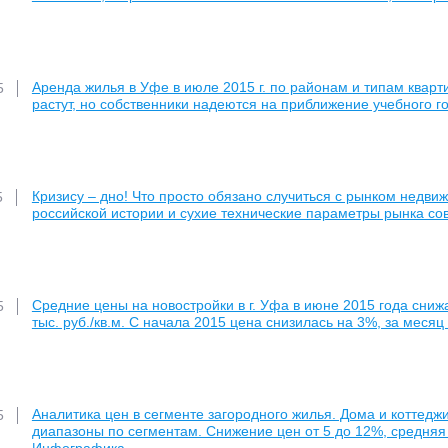
Аренда жилья в Уфе в июле 2015 г. по районам и типам квар
5
растут, но собственники надеются на приближение учебного г
Кризису – дно! Что просто обязано случиться с рынком недв
5
российской истории и сухие технические параметры рынка со
Средние цены на новостройки в г. Уфа в июне 2015 года сниж
5
тыс. руб./кв.м. С начала 2015 цена снизилась на 3%, за месяц
Аналитика цен в сегменте загородного жилья. Дома и коттедж
5
диапазоны по сегментам. Снижение цен от 5 до 12%, средняя ц