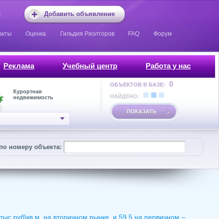
Добавить объявление
акты
Оценка
Гильдия Риэлторов
FAQ
Форум
Реклама
Учебный центр
Работа у нас
0
ОБЪЕКТОВ В БАЗЕ:
Курортная
НАЙДЕНО:
недвижимость
ПОКАЗАТЬ
по номеру объекта:
тыс руб\кв.м. на вторичном рынке, и 59.5 на первичном –