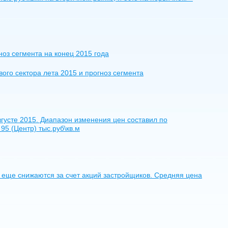
оз сегмента на конец 2015 года
ого сектора лета 2015 и прогноз сегмента
густе 2015. Диапазон изменения цен составил по
5 (Центр) тыс.руб\кв.м
се еще снижаются за счет акций застройщиков. Средняя цена