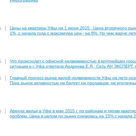
Инфографика
Цены на квартиры Уфы на 1 июня 2015 . Цена вторичного рынка
5
1%, с начала года с максимума цен– на 9%. Но чем жарче ле
Что происходит с офисной недвижимостью в крупнейших горо
5
ситуации в г. Уфа ответила Андреева Е.Я., Сеть АН ЭКСПЕР
Главный прогноз рынка жилой недвижимости Уфы на лето-осе
5
Пока рынок активностью не балует ни продавцов, ни ипотечны
Аренда жилья в Уфе в мае 2015 г. по районам и типам квартир
5
проблем. Цена в целом по рынку снизилась на 15% с начала 2