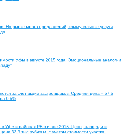
тир. На рынке много предложений, коммунальные услуги
ода
ижимости Уфы в августе 2015 года. Эмоциональные аналогии
впадут
аются за счет акций застройщиков. Средняя цена – 57.5
 на 0.5%
и в Уфе и районах РБ в июне 2015. Цены, площади и
ена 33.3 тыс руб\кв.м. с учетом стоимости участка.