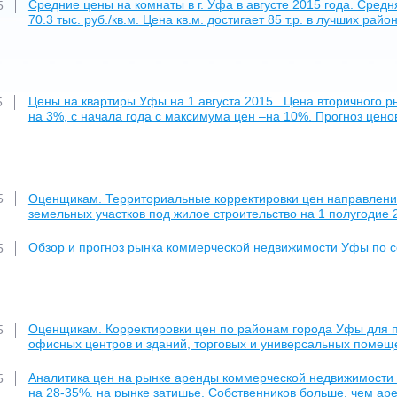
Средние цены на комнаты в г. Уфа в августе 2015 года. Сре
5
70.3 тыс. руб./кв.м. Цена кв.м. достигает 85 т.р. в лучших рай
Цены на квартиры Уфы на 1 августа 2015 . Цена вторичного ры
5
на 3%, с начала года с максимума цен –на 10%. Прогноз ценов
Оценщикам. Территориальные корректировки цен направлени
5
земельных участков под жилое строительство на 1 полугодие 2
Обзор и прогноз рынка коммерческой недвижимости Уфы по с
5
Оценщикам. Корректировки цен по районам города Уфы для 
5
офисных центров и зданий, торговых и универсальных помеще
Аналитика цен на рынке аренды коммерческой недвижимости г
5
на 28-35%, на рынке затишье. Собственников больше, чем ар