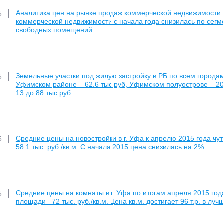
Аналитика цен на рынке продаж коммерческой недвижимости г
5
коммерческой недвижимости с начала года снизилась по сегм
свободных помещений
Земельные участки под жилую застройку в РБ по всем городам
5
Уфимском районе – 62.6 тыс руб, Уфимском полуострове – 202.
13 до 88 тыс руб
Средние цены на новостройки в г. Уфа к апрелю 2015 года чут
5
58.1 тыс. руб./кв.м. С начала 2015 цена снизилась на 2%
Средние цены на комнаты в г. Уфа по итогам апреля 2015 го
5
площади– 72 тыс. руб./кв.м. Цена кв.м. достигает 96 т.р. в лу