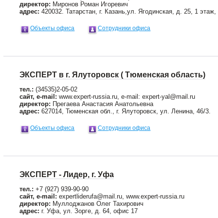
директор:
Миронов Роман Игоревич
адрес:
420032. Татарстан, г. Казань,ул. Ягодинская, д. 25, 1 этаж,
Объекты офиса
Сотрудники офиса
ЭКСПЕРТ в г. Ялуторовск ( Тюменская область)
тел.:
(34535)2-05-02
сайт, e-mail:
www.expert-russia.ru, e-mail: expert-yal@mail.ru
директор:
Прегаева Анастасия Анатольевна
адрес:
627014, Тюменская обл., г. Ялуторовск, ул. Ленина, 46/3.
Объекты офиса
Сотрудники офиса
ЭКСПЕРТ - Лидер, г. Уфа
тел.:
+7 (927) 939-90-90
сайт, e-mail:
expertliderufa@mail.ru, www.expert-russia.ru
директор:
Муллоджанов Олег Тахирович
адрес:
г. Уфа, ул. Зорге, д. 64, офис 17