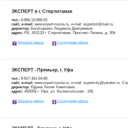
ЭКСПЕРТ в г. Стерлитамак
тел.:
8-906-10-888-55
сайт, e-mail:
www.expert-russia.ru, e-mail: expertstr@mail.ru.
директор:
Богатыренко Людмила Дмитриевна
адрес:
РБ, 453120 г. Стерлитамак, Проспект Ленина, д. 30б
Объекты офиса
Сотрудники офиса
ЭКСПЕРТ - Премьер, г. Уфа
тел.:
8-917-361-04-80
сайт, e-mail:
www.expert-russia.ru, e-mail: expertcity@yandex.ru. С
директор:
Юдина Лилия Хамитовна
адрес:
450059 г. Уфа, ул. Космосольская , 106.
Объекты офиса
Сотрудники офиса