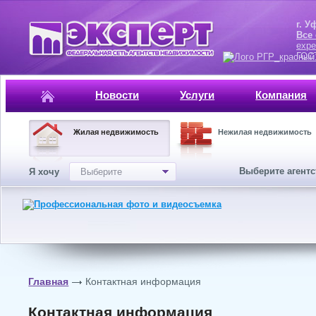
г. Уфа, ул.
Все
expe
ГОСТ, ISO 
Новости
Услуги
Компания
Жилая недвижимость
Нежилая недвижимость
Выберите агент
Я хочу
Выберите
Главная
Контактная информация
Контактная информация