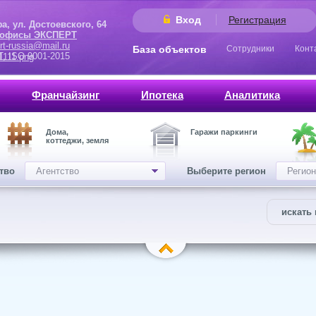
Вход
Регистрация
 Достоевского, 64
 офисы ЭКСПЕРТ
rt-russia@mail.ru
База объектов
Сотрудники
Конт
9001-2015
Франчайзинг
Ипотека
Аналитика
Дома,
Гаражи паркинги
коттеджи, земля
ство
Агентство
Выберите регион
Регион
искать 