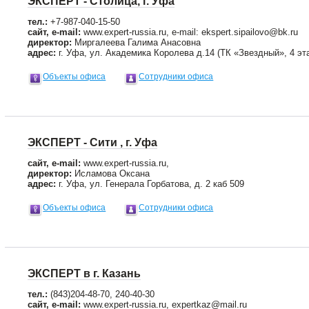
ЭКСПЕРТ - Столица, г. Уфа
тел.:
+7-987-040-15-50
сайт, e-mail:
www.expert-russia.ru, e-mail: ekspert.sipailovo@bk.ru
директор:
Миргалеева Галима Анасовна
адрес:
г. Уфа, ул. Академика Королева д.14 (ТК «Звездный», 4 эт
Объекты офиса
Сотрудники офиса
ЭКСПЕРТ - Сити , г. Уфа
сайт, e-mail:
www.expert-russia.ru,
директор:
Исламова Оксана
адрес:
г. Уфа, ул. Генерала Горбатова, д. 2 каб 509
Объекты офиса
Сотрудники офиса
ЭКСПЕРТ в г. Казань
тел.:
(843)204-48-70, 240-40-30
сайт, e-mail:
www.expert-russia.ru, expertkaz@mail.ru