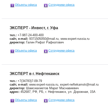
Объекты офиса
Сотрудники офиса
ЭКСПЕРТ - Инвест, г. Уфа
тел.:
+7-987-24-400-400
сайт, e-mail:
9371505050@mail.ru, www.expert-russia.ru
директор:
Галин Рифат Рафкатович
Объекты офиса
Сотрудники офиса
ЭКСПЕРТ в г. Нефтекамск
тел.:
+7(34783)7-09-79
сайт, e-mail:
www.expert-russia.ru, expert-neftekamsk@mail.ru
директор:
Шамсиахметов Марат Маснавиевич
адрес:
452687, РФ, РБ, г. Нефтекамск, ул. Дорожная, 15А
Объекты офиса
Сотрудники офиса