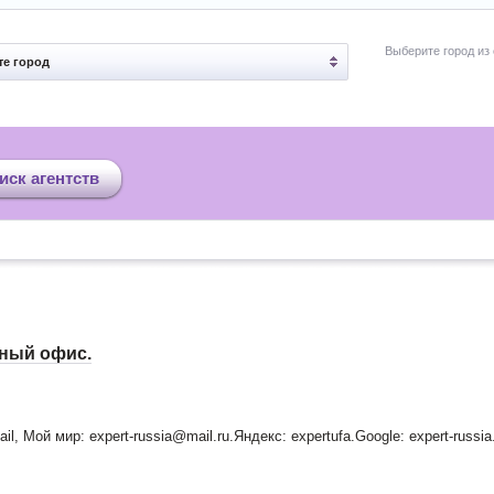
Выберите город из
е город
иск агентств
ный офис.
ail, Мой мир: expert-russia@mail.ru.Яндекс: expertufa.Google: expert-russia