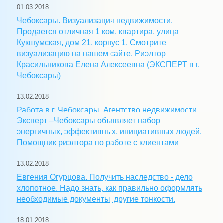
01.03.2018
Чебоксары. Визуализация недвижимости.
Продается отличная 1 ком. квартира, улица
Кукшумская, дом 21, корпус 1. Смотрите
визуализацию на нашем сайте. Риэлтор
Красильникова Елена Алексеевна (ЭКСПЕРТ в г.
Чебоксары)
13.02.2018
Работа в г. Чебоксары. Агентство недвижимости
Эксперт –Чебоксары объявляет набор
энергичных, эффективных, инициативных людей.
Помощник риэлтора по работе с клиентами
13.02.2018
Евгения Огурцова. Получить наследство - дело
хлопотное. Надо знать, как правильно оформлять
необходимые документы, другие тонкости.
18.01.2018