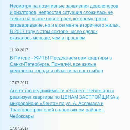
Несмотря на позитивные заявления девелоперов
и риэлторов, непростая ситуация сложилась не
только на рынке новостроек, которому грозит
затоваривание, но и в сегменте вторичного жилья.
В 2017 году в этом секторе число сделок
оказалось меньше, чем в прошлом
11.09.2017
В Питере - ЖИТЬ! Предлагаем вам квартиры в
Санкт-Петербурге. Пожалуй, все жилые
комплексы города и области на ваш выбор
17.07.2017
Агентство недвижимости «Эксперт-Чебоксары»
реализует квартиры по ЦЕНАМ ЗАСТРОЙЩИКА в
микрорайоне «Лента» по ул. А. Асламаса и
Тракторостроителей в новоюжном районе г.
Чебоксары
17.07.2017