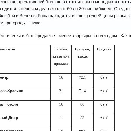
ичество предложений больше в относительно молодых и прести
ходится в ценовом диапазоне от 60 до 80 тыс руб\кв.м.. Средн
ктября и Зеленая Роща находятся выше средней цены рынка за кв
 и пригороды – ниже.
истически в Уфе продается
менее квартиры на один дом.
Как 
ние соты
Кол-ко
Ср. цена,
Средняя
квартир в
тыс.р.
продаже
центр
16
72.1
67.7
есс-Красина
21
71.4
67.7
ал Гоголя
16
80
67.7
иный Двор
1
83
67.7