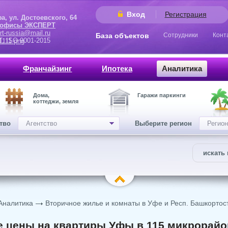
Вход
Регистрация
 Достоевского, 64
 офисы ЭКСПЕРТ
rt-russia@mail.ru
База объектов
Сотрудники
Конт
9001-2015
Франчайзинг
Ипотека
Аналитика
Дома,
Гаражи паркинги
коттеджи, земля
ство
Агентство
Выберите регион
Регион
искать 
Аналитика
Вторичное жилье и комнаты в Уфе и Респ. Башкортос
 цены на квартиры Уфы в 115 микрорайон