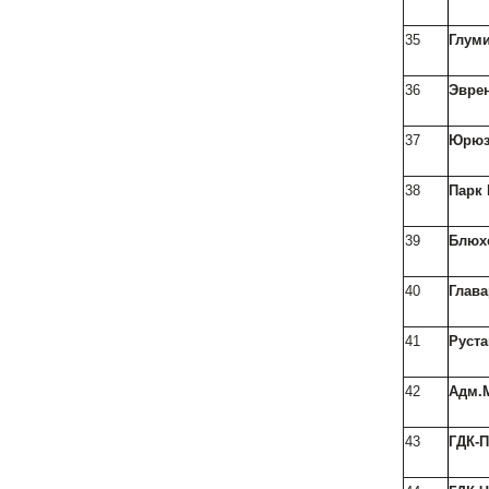
35
Глум
36
Эвре
37
Юрюз
38
Парк
39
Блюх
40
Глава
41
Руст
42
Адм.
43
ГДК-П