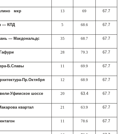
илино мкр
13
69
67.7
н — КПД
5
68.6
67.7
ань — Макдональдс
35
68.7
67.7
 Гафури
28
79.3
67.7
ера-Б.Славы
11
69.9
67.7
рхитектура-Пр.Октября
12
68.9
67.7
авели-Уфимское шоссе
20
63.4
67.7
Макарова квартал
21
63.9
67.7
ентагон
11
78.6
67.7