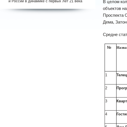
и России в динамике с первых лет 21 века
В целом кол
объектов на
Проспекта О
Дема, Затон
Средне стат
№
Назва
1
Теле
2
Прогр
3
Кварт
4
Гост