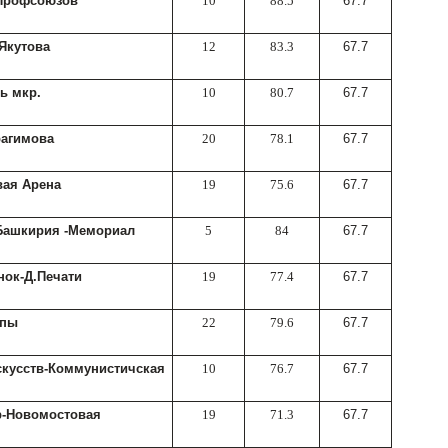
Профсоюзов
10
88.5
67.7
Якутова
12
83.3
67.7
ь мкр.
10
80.7
67.7
рагимова
20
78.1
67.7
вая Арена
19
75.6
67.7
 Башкирия -Мемориал
5
84
67.7
нок-Д.Печати
19
77.4
67.7
упы
22
79.6
67.7
скусств-Коммунистичская
10
76.7
67.7
р-Новомостовая
19
71.3
67.7