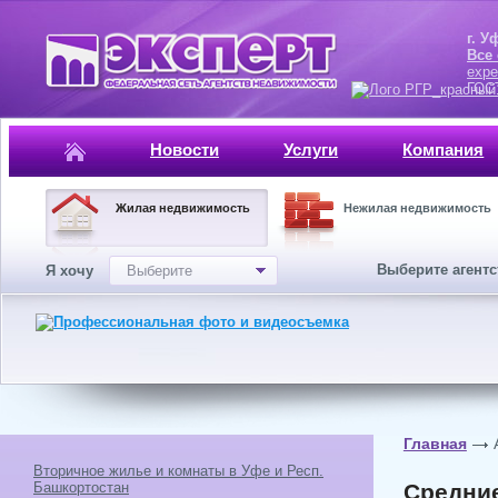
г. Уфа, ул.
Все
expe
ГОСТ, ISO 
Новости
Услуги
Компания
Жилая недвижимость
Нежилая недвижимость
Выберите агент
Я хочу
Выберите
Главная
Вторичное жилье и комнаты в Уфе и Респ.
Башкортостан
Средние