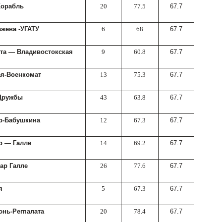
Корабль
20
77.5
67.7
жева -УГАТУ
6
68
67.7
рта — Владивостокская
9
60.8
67.7
ая-Военкомат
13
75.3
67.7
Дружбы
43
63.8
67.7
р-Бабушкина
12
67.3
67.7
р — Галле
14
69.2
67.7
ар Галле
26
77.6
67.7
я
5
67.3
67.7
юнь-Регпалата
20
78.4
67.7