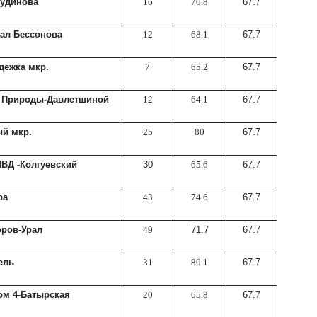
Чудинова
16
70.8
67.7
тал Бессонова
12
68.1
67.7
дежка мкр.
7
65.2
67.7
 Природы-Давлетшиной
12
64.1
67.7
й мкр.
25
80
67.7
ВД -Колгуевский
30
65.6
67.7
ра
43
74.6
67.7
оров-Урал
49
71.7
67.7
ель
31
80.1
67.7
ом 4-Батырская
20
65.8
67.7