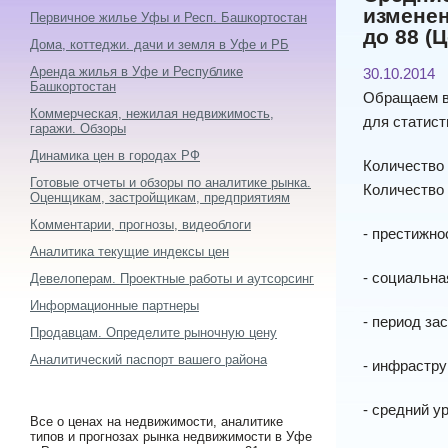
изменен
Первичное жилье Уфы и Респ. Башкортостан
до 88 (
Дома, коттеджи. дачи и земля в Уфе и РБ
Аренда жилья в Уфе и Республике
30.10.2014
Башкортостан
Обращаем ва
Коммерческая, нежилая недвижимость,
для статист
гаражи. Обзоры
Динамика цен в городах РФ
Количество 
Готовые отчеты и обзоры по аналитике рынка.
Количество 
Оценщикам, застройщикам, предприятиям
Комментарии, прогнозы, видеоблоги
- престижно
Аналитика текущие индексы цен
- социальна
Девелоперам. Проектные работы и аутсорсинг
Информационные партнеры
- период за
Продавцам. Определите рыночную цену
Аналитический паспорт вашего района
- инфрастру
- средний у
Все о ценах на недвижимости, аналитике
типов и прогнозах рынка недвижимости в Уфе