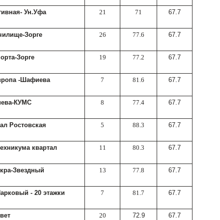
ивная- Ун.Уфа
21
71
67.7
чилище-Зорге
26
77.6
67.7
орта-Зорге
19
77.2
67.7
вропа -Шафиева
7
81.6
67.7
ева-КУМС
8
77.4
67.7
ал Ростовская
5
88.3
67.7
ехникума квартал
11
80.3
67.7
скра-Звездный
13
77.8
67.7
арковый - 20 этажки
7
81.7
67.7
вет
20
72.9
67.7