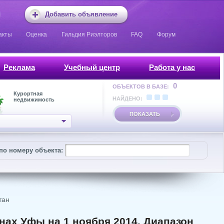
Добавить объявление
акты
Оценка
Гильдия Риэлторов
FAQ
Форум
Реклама
Учебный центр
Работа у нас
0
ОБЪЕКТОВ В БАЗЕ:
Курортная
НАЙДЕНО:
недвижимость
ПОКАЗАТЬ
по номеру объекта:
тан
ах Уфы на 1 ноября 2014. Диапазон