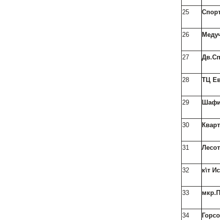
25
Спорт
26
Меду
27
Дв.Сп
28
ТЦ Е
29
Шафи
30
Кварт
31
Лесот
32
к\т И
33
мкр.П
34
Горсо