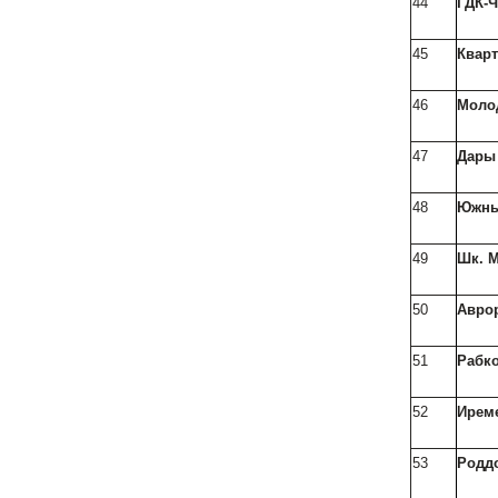
44
ГДК-
45
Квар
46
Моло
47
Дары
48
Южны
49
Шк. М
50
Авро
51
Рабк
52
Ирем
53
Родд