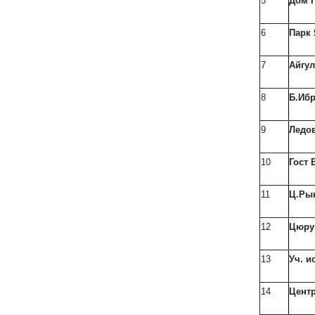
5
Дом 
6
Парк 
7
Айгул
8
Б.Иб
9
Ледо
10
Гост
11
Ц.Ры
12
Цюр
13
Уч. и
14
Цент