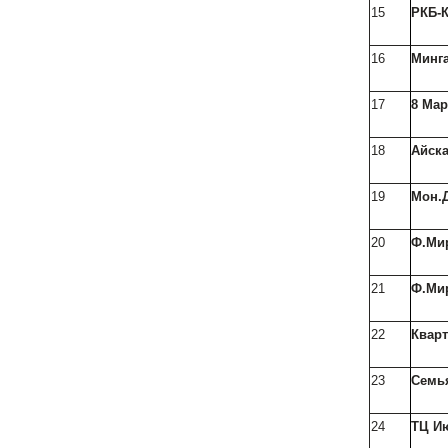
15
РКБ-
16
Минга
17
8 Ма
18
Айск
19
Мон.
20
Ф.Ми
21
Ф.Ми
22
Кварт
23
Семь
24
ТЦ И