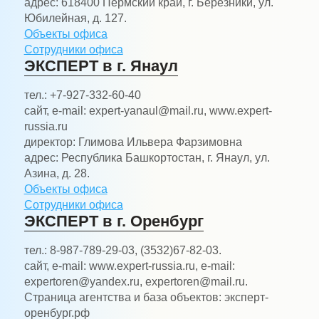
адрес:
618400 Пермский край, г. Березники, ул.
Юбилейная, д. 127.
Объекты офиса
Сотрудники офиса
ЭКСПЕРТ в г. Янаул
тел.:
+7-927-332-60-40
сайт, e-mail:
expert-yanaul@mail.ru, www.expert-
russia.ru
директор:
Глимова Ильвера Фарзимовна
адрес:
Республика Башкортостан, г. Янаул, ул.
Азина, д. 28.
Объекты офиса
Сотрудники офиса
ЭКСПЕРТ в г. Оренбург
тел.:
8-987-789-29-03, (3532)67-82-03.
сайт, e-mail:
www.expert-russia.ru, e-mail:
expertoren@yandex.ru, expertoren@mail.ru.
Страница агентства и база объектов: эксперт-
оренбург.рф