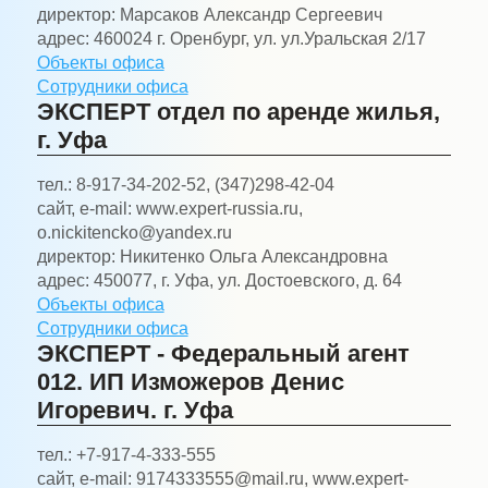
директор:
Марсаков Александр Сергеевич
адрес:
460024 г. Оренбург, ул. ул.Уральская 2/17
Объекты офиса
Сотрудники офиса
ЭКСПЕРТ отдел по аренде жилья,
г. Уфа
тел.:
8-917-34-202-52, (347)298-42-04
сайт, e-mail:
www.expert-russia.ru,
o.nickitencko@yandex.ru
директор:
Никитенко Ольга Александровна
адрес:
450077, г. Уфа, ул. Достоевского, д. 64
Объекты офиса
Сотрудники офиса
ЭКСПЕРТ - Федеральный агент
012. ИП Изможеров Денис
Игоревич. г. Уфа
тел.:
+7-917-4-333-555
сайт, e-mail:
9174333555@mail.ru, www.expert-