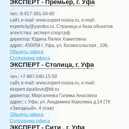
ЭКСПЕРТ - Премьер, г. Уфа
тел.:
8-917-361-04-80
сайт, e-mail:
www.expert-russia.ru, e-mail:
expertcity@yandex.ru. Страница и база объектов
агентства: эксперт-спорт.рф.
директор:
Юдина Лилия Хамитовна
адрес:
450059 г. Уфа, ул. Космосольская , 106.
Объекты офиса
Сотрудники офиса
ЭКСПЕРТ - Столица, г. Уфа
тел.:
+7-987-040-15-50
сайт, e-mail:
www.expert-russia.ru, e-mail:
ekspert.sipailovo@bk.ru
директор:
Миргалеева Галима Анасовна
адрес:
г. Уфа, ул. Академика Королева д.14 (ТК
«Звездный», 4 этаж)
Объекты офиса
Сотрудники офиса
ЭКСПЕРТ - Сити , г. Уфа