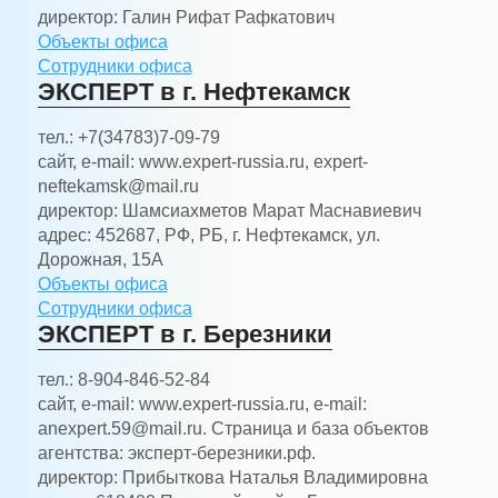
директор:
Галин Рифат Рафкатович
Объекты офиса
Сотрудники офиса
ЭКСПЕРТ в г. Нефтекамск
тел.:
+7(34783)7-09-79
сайт, e-mail:
www.expert-russia.ru, expert-
neftekamsk@mail.ru
директор:
Шамсиахметов Марат Маснавиевич
адрес:
452687, РФ, РБ, г. Нефтекамск, ул.
Дорожная, 15А
Объекты офиса
Сотрудники офиса
ЭКСПЕРТ в г. Березники
тел.:
8-904-846-52-84
сайт, e-mail:
www.expert-russia.ru, e-mail:
anexpert.59@mail.ru. Страница и база объектов
агентства: эксперт-березники.рф.
директор:
Прибыткова Наталья Владимировна