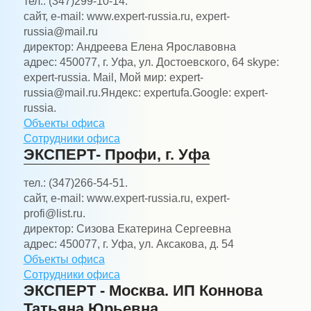
тел.:
(347)299-10-14.
сайт, e-mail:
www.expert-russia.ru, expert-
russia@mail.ru
директор:
Андреева Елена Ярославовна
адрес:
450077, г. Уфа, ул. Достоевского, 64 skype:
expert-russia. Mail, Мой мир: expert-
russia@mail.ru.Яндекс: expertufa.Google: expert-
russia.
Объекты офиса
Сотрудники офиса
ЭКСПЕРТ- Профи, г. Уфа
тел.:
(347)266-54-51.
сайт, e-mail:
www.expert-russia.ru, expert-
profi@list.ru.
директор:
Сизова Екатерина Сергеевна
адрес:
450077, г. Уфа, ул. Аксакова, д. 54
Объекты офиса
Сотрудники офиса
ЭКСПЕРТ - Москва. ИП Коннова
Татьяна Юрьевна