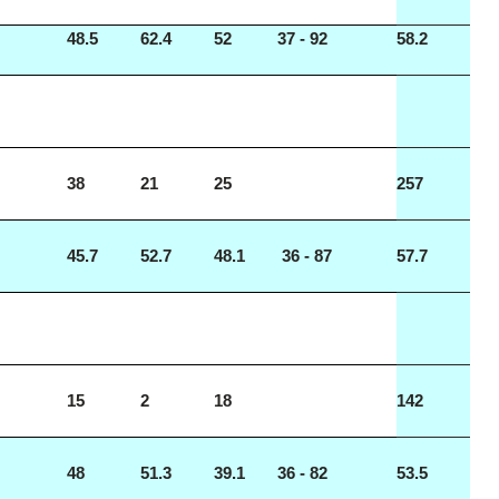
48.5
62.4
52
37 - 92
58.2
38
21
25
257
45.7
52.7
48.1
36 - 87
57.7
15
2
18
142
48
51.3
39.1
36 - 82
53.5