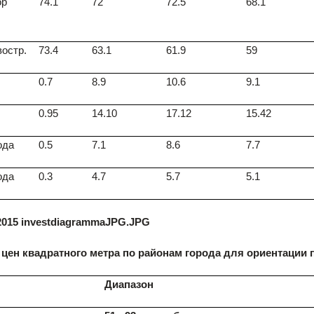
ор
74.1
72
72.5
68.1
востр.
73.4
63.1
61.9
59
0.7
8.9
10.6
9.1
0.95
14.10
17.12
15.42
ода
0.5
7.1
8.6
7.7
ода
0.3
4.7
5.7
5.1
цен квадратного метра по районам города для ориентации 
Диапазон