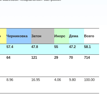
о
Черниковка
Затон
Инорс
Дема
Всего
57.4
47.8
55
47.2
58.1
64
121
29
70
714
8.96
16.95
4.06
9.80
100.00