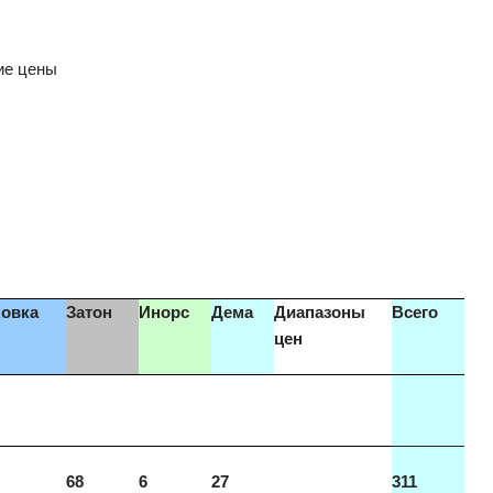
ние цены
овка
Затон
Инорс
Дема
Диапазоны
Всего
цен
68
6
27
311