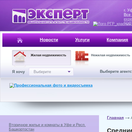
г. Уфа, ул.
Все
expe
ГОСТ, ISO 
Новости
Услуги
Компания
Жилая недвижимость
Нежилая недвижимость
Выберите агент
Я хочу
Выберите
Главная
Вторичное жилье и комнаты в Уфе и Респ.
Башкортостан
Средние