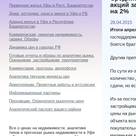
акций з
Первичное жилье Уфы и Респ. Башкортостан
на 2%
Дома, коттеджи. дачи и земля в Уфе и РБ
Аренда жилья в Уфе и Республике
28.04.2015
Башкортостан
Итоги апре
Коммерческая, нежилая недвижимость,
господдержк
гаражи. Обзоры
боятся брат
Динамика цен в городах РФ
Готовые отчеты и обзоры по аналитике рынка.
Другим преп
Оценщикам, застройщикам, предприятиям
Комментарии, прогнозы, видеоблоги
По сути из-
Аналитика текущие индексы цен
количество 
Девелоперам. Проектные работы и аутсорсинг
сдачи, но в
Информационные партнеры
Из-за посто
Продавцам. Определите рыночную цену
застройщики
Аналитический паспорт вашего района
цены на рын
объекта воз
покупательн
Все о ценах на недвижимости, аналитике
типов и прогнозах рынка недвижимости в Уфе
маленьких к