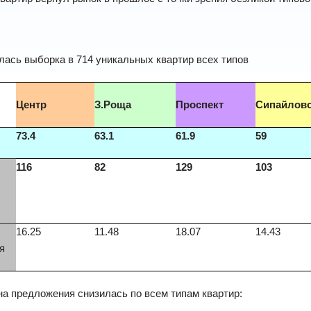
ась выборка в 714 уникальных квартир всех типов
Центр
З.Роща
Проспект
Сипайлов
73.4
63.1
61.9
59
116
82
129
103
16.25
11.48
18.07
14.43
я
а предложения снизилась по всем типам квартир: