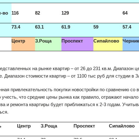
-во
116
82
129
64
73.4
63.1
61.9
59
57.4
Центр
З.Роща
Проспект
Сипайлово
Черник
дставленных на рынке квартир – от 26 до 231 кв.м. Диапазон цен
е. Диапазон стоимости квартир – от 1100 тыс руб для студии в З
ная привлекательность покупки новостройки по сравнению со 
учесть, что средние цены рынка как правило, отражают начало 
ва и ремонта квартиры будет приближаться к 2-3 годам. Учиты
ься.
ь
Центр
З.Роща
Проспект
Сипайлово