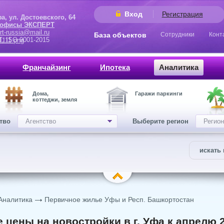
Вход
Регистрация
 Достоевского, 64
 офисы ЭКСПЕРТ
rt-russia@mail.ru
База объектов
Сотрудники
Конт
9001-2015
Франчайзинг
Ипотека
Аналитика
Дома,
Гаражи паркинги
коттеджи, земля
ство
Агентство
Выберите регион
Регион
искать 
Аналитика
Первичное жилье Уфы и Респ. Башкортостан
 цены на новостройки в г. Уфа к апрелю 2