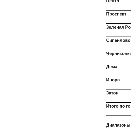
Центр
Проспект
Зеленая Р
Сипайлово
Черниковк
Дема
Инорс
Затон
Итого по г
Диапазоны 