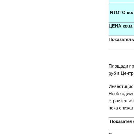
ИТОГО кол
ЦЕНА кв.м.
Показатель
Площади пре
руб в Центр
Инвестицион
Необходимо 
строительст
пока снижат
Показател