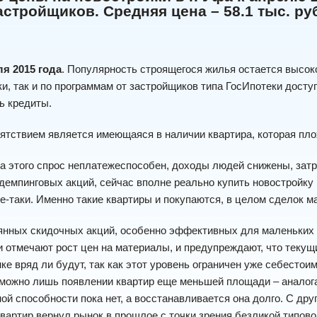
астройщиков. Средняя цена – 58.1 тыс. руб
ля 2015 года
. Популярность строящегося жилья остается высоко
и, так и по программам от застройщиков типа ГосИпотеки досту
ь кредиты.
ятствием является имеющаяся в наличии квартира, которая плох
за этого спрос неплатежеспособен, доходы людей снижены, зат
демпинговых акций, сейчас вполне реально купить новостройку
се-таки. Именно такие квартиры и покупаются, в целом сделок м
янных скидочных акций, особенно эффективных для маленьких к
 отмечают рост цен на материалы, и предупреждают, что текущи
ке вряд ли будут, так как этот уровень ограничен уже себесто
можно лишь появлении квартир еще меньшей площади – аналога
ой способности пока нет, а восстанавливается она долго. С др
вартир вернул рынок в прошлое с точки зрения безликой типов