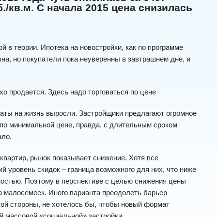
./кв.м. С начала 2015 цена снизилась
й в теории. Ипотека на новостройки, как по программе
пна, но покупатели пока неуверенны в завтрашнем дне, и
о продается. Здесь надо торговаться по цене
раты на жизнь выросли. Застройщики предлагают огромное
 по минимальной цене, правда, с длительным сроком
ало.
вартир, рынок показывает снижение. Хотя все
й уровень скидок – граница возможного для них, что ниже
имостью. Поэтому в перспективе с целью снижения цены
 малосемеек. Иного варианта преодолеть барьер
угой стороны, не хотелось бы, чтобы новый формат
ой массовой «социальной» застройки.