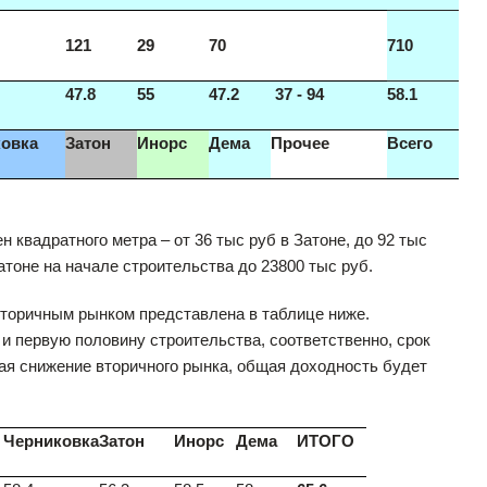
121
29
70
710
47.8
55
47.2
37 - 94
58.1
овка
Затон
Инорс
Дема
Прочее
Всего
 квадратного метра – от 36 тыс руб в Затоне, до 92 тыс
атоне на начале строительства до 23800 тыс руб.
вторичным рынком представлена в таблице ниже.
и первую половину строительства, соответственно, срок
вая снижение вторичного рынка, общая доходность будет
Черниковка
Затон
Инорс
Дема
ИТОГО