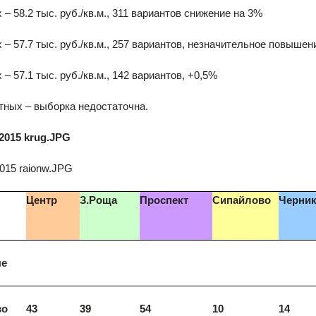
 – 58.2 тыс. руб./кв.м., 311 вариантов снижение на 3%
 – 57.7 тыс. руб./кв.м., 257 вариантов, незначительное повыше
– 57.1 тыс. руб./кв.м., 142 вариантов, +0,5%
тных – выборка недостаточна.
Центр
З.Роща
Проспект
Сипайлово
Черник
ые
во
43
39
54
10
14