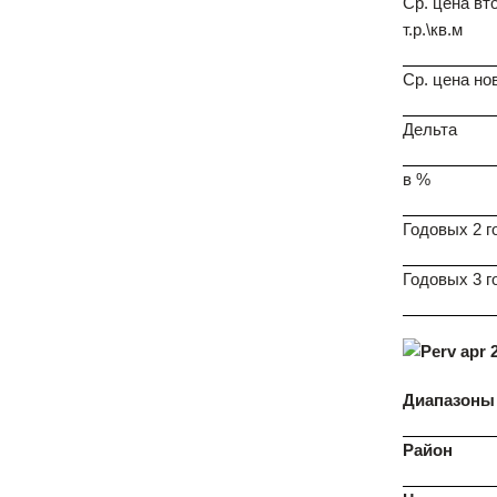
Ср. цена вт
т.р.\кв.м
Ср. цена но
Дельта
в %
Годовых 2 г
Годовых 3 г
Диапазоны 
Район