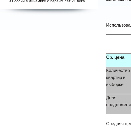
и России в динамике с первых лет 21 века
Использовал
Ср. цена
Количество
квартир в
выборке
Доля
предложени
Средняя цен