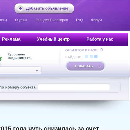
Добавить объявление
акты
Оценка
Гильдия Риэлторов
FAQ
Форум
Реклама
Учебный центр
Работа у нас
0
ОБЪЕКТОВ В БАЗЕ:
Курортная
НАЙДЕНО:
недвижимость
ПОКАЗАТЬ
по номеру объекта:
015 года чуть снизилась за счет