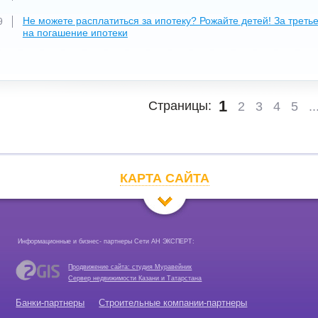
Не можете расплатиться за ипотеку? Рожайте детей! За треть
9
на погашение ипотеки
1
Страницы:
2
3
4
5
..
КАРТА САЙТА
Информационные и бизнес- партнеры Сети АН ЭКСПЕРТ:
Продвижение сайта: студия Муравейник
Сервер недвижимости Казани и Татарстана
Банки-партнеры
Строительные компании-партнеры