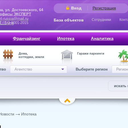
Вход
Регистрация
 Достоевского, 64
 офисы ЭКСПЕРТ
rt-russia@mail.ru
База объектов
Сотрудники
Конт
9001-2015
Франчайзинг
Ипотека
Аналитика
Дома,
Гаражи паркинги
коттеджи, земля
ство
Агентство
Выберите регион
Регион
искать 
Новости
Ипотека
и