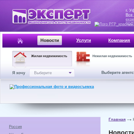
г. Уфа, ул.
Все
expe
ГОСТ, ISO 
Новости
Услуги
Компания
Жилая недвижимость
Нежилая недвижимость
Выберите агент
Я хочу
Выберите
Главная
Россия
Новост