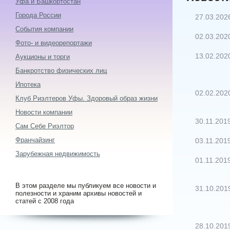
Уфа и Башкортостан
Города России
27.03.202
События компании
02.03.202
Фото- и видеорепортажи
13.02.202
Аукционы и торги
Банкротство физических лиц
Ипотека
02.02.202
Клуб Риэлтеров Уфы. Здоровый образ жизни
Новости компании
30.11.201
Сам Себе Риэлтор
Франчайзинг
03.11.201
Зарубежная недвижимость
01.11.201
В этом разделе мы публикуем все новости и
31.10.201
полезности и храним архивы новостей и
статей с 2008 года
28.10.201