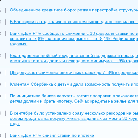
Объединенное кредитное бюро: резкая перестройка структур
6
В Башкирии за год количество ипотечных кредитов снизилось 
0
Банк «Дом.РФ» сообщил о снижении с 18 февраля ставки по 
0
составит от 7,8%, на вторичном рынке — от 8,1%. Рефинансиро
годовых.
Благодаря мощнейшей государственной поддержке и последо
0
ипотечные ставки достигли рекордного минимума — 9% годов
ЦБ допускает снижение ипотечных ставок до 7–8% в среднеср
9
Клиентам Сбербанка с детьми дали возможность получить ипо
9
По инициативе банков депутаты готовят поправки в законода
9
детям долями и брать ипотеку. Сейчас кредиты на жилье для 
В сентябре было установлено сразу несколько рекордов на ры
9
объем кредитов на покупку жилья, выданных за месяц 30 кр
года.
Банк «Дом.РФ» снизил ставки по ипотеке
9