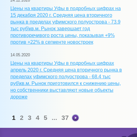
24.12.2020
Цены на квартиры Уфы в подробных цифрах на
15 декабря 2020 г. Средняя цена вторичного
рынка в пределах уфимского полуострова - 73.9
тыс руб\кв.м. Рынок завершает год
противоречивого роста цены, показывая +9%
против +22% в сегменте новостроек
14.05.2020
Цены на квартиры Уфы в подробных цифрах
апрель 2020 г. Средняя цена вторичного рынка в
пределах уфимского полуострова - 68.4 тыс
руб\кв.м. Рынок приготовился к снижению цены,
но собственники выставляют новые объекты
дороже
1
2
3
4
5
...
37