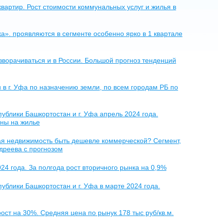
квартир. Рост стоимости коммунальных услуг и жилья в
а». проявляются в сегменте особенно ярко в 1 квартале
ворачиваться и в России. Большой прогноз тенденций
 в г. Уфа по назначению земли, по всем городам РБ по
блики Башкортостан и г. Уфа апрель 2024 года.
ены на жилье
ая недвижимость быть дешевле коммерческой? Сегмент,
дреева с прогнозом
4 года. За полгода рост вторичного рынка на 0,9%
блики Башкортостан и г. Уфа в марте 2024 года.
ост на 30%. Средняя цена по рынук 178 тыс руб/кв.м.