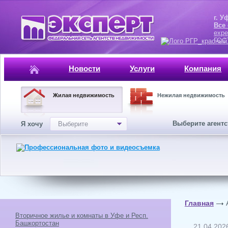
г. Уфа, ул.
Все
expe
ГОСТ, ISO 
Новости
Услуги
Компания
Жилая недвижимость
Нежилая недвижимость
Выберите агент
Я хочу
Выберите
Главная
Вторичное жилье и комнаты в Уфе и Респ.
Башкортостан
21.04.202