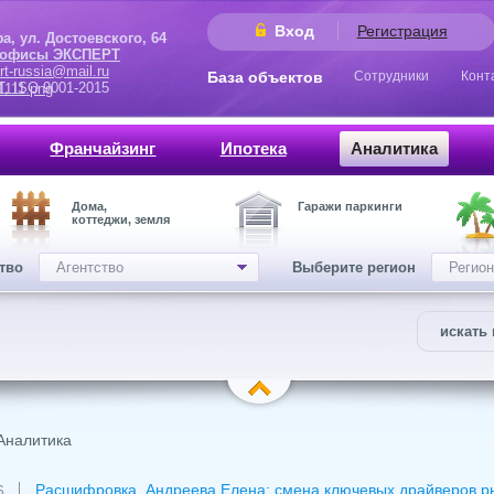
Вход
Регистрация
 Достоевского, 64
 офисы ЭКСПЕРТ
rt-russia@mail.ru
База объектов
Сотрудники
Конт
9001-2015
Франчайзинг
Ипотека
Аналитика
Дома,
Гаражи паркинги
коттеджи, земля
ство
Агентство
Выберите регион
Регион
искать 
Аналитика
Расшифровка. Андреева Елена: смена ключевых драйверов рын
6