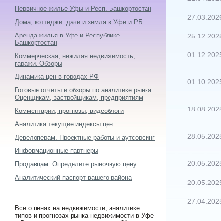
Первичное жилье Уфы и Респ. Башкортостан
27.03.202
Дома, коттеджи. дачи и земля в Уфе и РБ
Аренда жилья в Уфе и Республике
25.12.202
Башкортостан
01.12.202
Коммерческая, нежилая недвижимость,
гаражи. Обзоры
Динамика цен в городах РФ
01.10.202
Готовые отчеты и обзоры по аналитике рынка.
Оценщикам, застройщикам, предприятиям
18.08.202
Комментарии, прогнозы, видеоблоги
Аналитика текущие индексы цен
28.05.202
Девелоперам. Проектные работы и аутсорсинг
Информационные партнеры
20.05.202
Продавцам. Определите рыночную цену
Аналитический паспорт вашего района
20.05.202
27.04.202
Все о ценах на недвижимости, аналитике
типов и прогнозах рынка недвижимости в Уфе