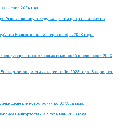
тан весной 2024 года
а. Рынок планирует «сдуть» пузыри цен, возникших на
блики Башкортостан и г. Уфа ноябрь 2023 года.
рии следующих экономических изменений после осени 2023
Башкортостан , итоги лета, сентябрь2023 года. Загородное
ичка дешевле новостройки до 30 % за кв.м.
ублики Башкортостан и г. Уфа май 2023 года