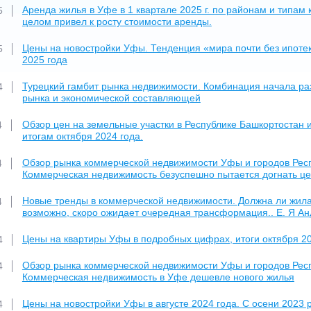
Аренда жилья в Уфе в 1 квартале 2025 г. по районам и типам 
5
целом привел к росту стоимости аренды.
Цены на новостройки Уфы. Тенденция «мира почти без ипотек
5
2025 года
Турецкий гамбит рынка недвижимости. Комбинация начала раз
4
рынка и экономической составляющей
Обзор цен на земельные участки в Республике Башкортостан и
4
итогам октября 2024 года.
Обзор рынка коммерческой недвижимости Уфы и городов Респу
4
Коммерческая недвижимость безуспешно пытается догнать ц
Новые тренды в коммерческой недвижимости. Должна ли жил
4
возможно, скоро ожидает очередная трансформация.. Е. Я Ан
Цены на квартиры Уфы в подробных цифрах, итоги октября 202
4
Обзор рынка коммерческой недвижимости Уфы и городов Респу
4
Коммерческая недвижимость в Уфе дешевле нового жилья
Цены на новостройки Уфы в августе 2024 года. С осени 2023 р
4