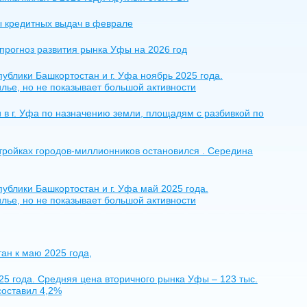
ы кредитных выдач в феврале
прогноз развития рынка Уфы на 2026 год
блики Башкортостан и г. Уфа ноябрь 2025 года.
лье, но не показывает большой активности
 в г. Уфа по назначению земли, площадям с разбивкой по
тройках городов-миллионников остановился . Середина
блики Башкортостан и г. Уфа май 2025 года.
лье, но не показывает большой активности
ан к маю 2025 года,
5 года. Средняя цена вторичного рынка Уфы – 123 тыс.
составил 4,2%