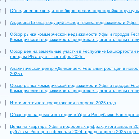
Объединенное кредитное бюро: резкая перестройка структур
6
Андреева Елена, ведущий эксперт рынка недвижимости Уфы: 
5
Обзор рынка коммерческой недвижимости Уфы и городов Респу
5
Коммерческая недвижимость продолжает догонять цены на жи
Обзор цен на земельные участки в Республике Башкортостан и
5
городам РБ август – сентябрь 2025 г
Аналитический центр «Движение»: Реальный рост цен в новос
5
2025 г
Обзор рынка коммерческой недвижимости Уфы и городов Респу
5
Коммерческая недвижимость продолжает догонять цены на жи
Итоги ипотечного кредитования в апреле 2025 года
5
Обзор цен на дома и коттеджи в Уфе и Республике Башкортост
5
Цены на квартиры Уфы в подробных цифрах, итоги апреля 202
5
руб./кв.м. Рост цен с февраля 2024 года до апреля 2025 года 