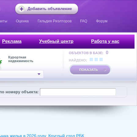
Добавить объявление
акты
Оценка
Гильдия Риэлторов
FAQ
Форум
Реклама
Учебный центр
Работа у нас
0
ОБЪЕКТОВ В БАЗЕ:
Курортная
НАЙДЕНО:
недвижимость
ПОКАЗАТЬ
по номеру объекта:
ка жилья в 2026 году. Круглый стол РБК