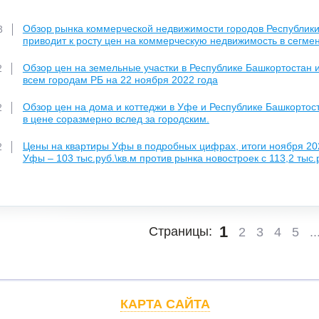
Обзор рынка коммерческой недвижимости городов Республики 
3
приводит к росту цен на коммерческую недвижимость в сегмен
Обзор цен на земельные участки в Республике Башкортостан и
2
всем городам РБ на 22 ноября 2022 года
Обзор цен на дома и коттеджи в Уфе и Республике Башкортос
2
в цене соразмерно вслед за городским.
Цены на квартиры Уфы в подробных цифрах, итоги ноября 202
2
Уфы – 103 тыс.руб.\кв.м против рынка новостроек с 113,2 тыс.р
1
Страницы:
2
3
4
5
..
КАРТА САЙТА