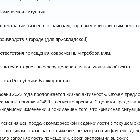
номическая ситуация
онцентрации бизнеса по районам, торговым или офисным центр
производств в городе (для пр.-складской)
оответствия помещения современным требованиям.
азвития интернет на сферу целевого использования объекта.
рынка Республики Башкортостан
осени 2022 года продолжается низкая активность. Объем предл
сегменте продаж и 3499 в сегменте аренды. С ценами представ
жиданиями изменений и пониманием того, что кризисная ситуация
зменения цен продаж коммерческой недвижимости в текущем эк
ы по типам показывают снижение, несмотря на инфляцию. Дело
вало заполняемость помещений, сроки экспозиции высокие