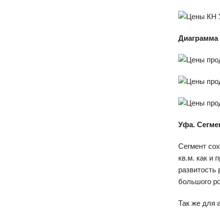
Диаграмма 
Уфа. Сегме
Сегмент сох
кв.м. как и
развитость 
большого ро
Так же для 