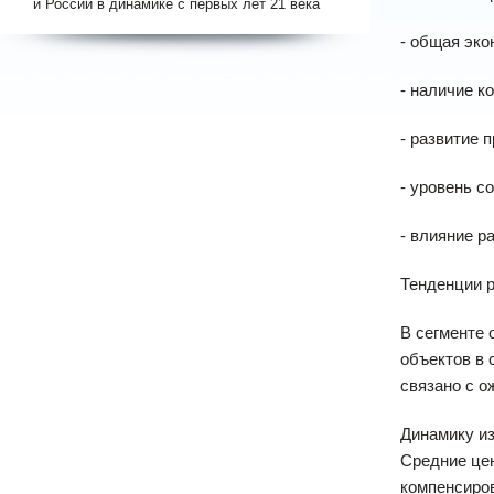
и России в динамике с первых лет 21 века
- общая эко
- наличие к
- развитие 
- уровень с
- влияние р
Тенденции 
В сегменте 
объектов в 
связано с о
Динамику и
Средние цен
компенсиро