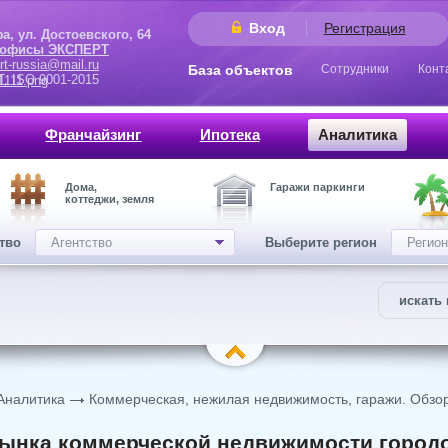
Вход
Регистрация
 Достоевского, 64
 офисы ЭКСПЕРТ
rt-russia@mail.ru
База объектов
Сотрудники
Конт
9001-2015
Франчайзинг
Ипотека
Аналитика
Дома,
Гаражи паркинги
коттеджи, земля
ство
Агентство
Выберите регион
Регион
искать 
Аналитика
Коммерческая, нежилая недвижимость, гаражи. Обзо
ынка коммерческой недвижимости городо