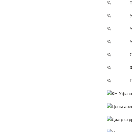
¾ Тип пла
¾ Условия 
¾ Уровень 
¾ Условия
¾ Состоян
¾ Физическ
¾ Перспек