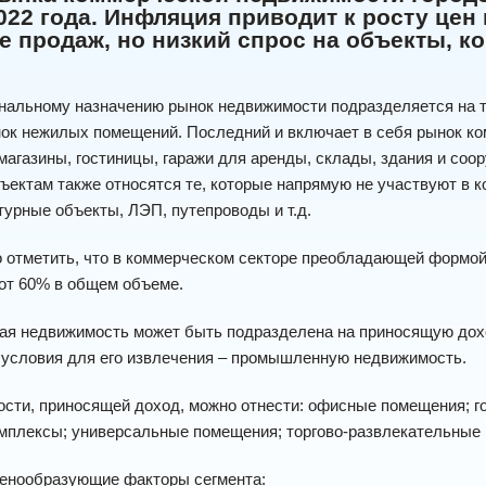
022 года. Инфляция приводит к росту це
е продаж, но низкий спрос на объекты, к
нальному назначению рынок недвижимости подразделяется на т
нок нежилых помещений. Последний и включает в себя рынок к
магазины, гостиницы, гаражи для аренды, склады, здания и соо
ектам также относятся те, которые напрямую не участвуют в ко
урные объекты, ЛЭП, путепроводы и т.д.
отметить, что в коммерческом секторе преобладающей формой 
от 60% в общем объеме.
ая недвижимость может быть подразделена на приносящую дох
условия для его извлечения – промышленную недвижимость.
сти, приносящей доход, можно отнести: офисные помещения; гос
мплексы; универсальные помещения; торгово-развлекательные к
енообразующие факторы сегмента: