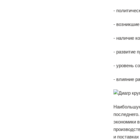
- политичес
- возникшие
- наличие к
- развитие 
- уровень с
- влияние р
Наибольшую
последнего.
экономики в
производств
и поставках