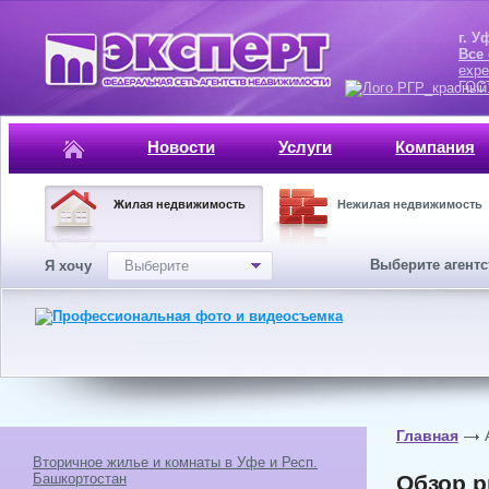
г. Уфа, ул.
Все
expe
ГОСТ, ISO 
Новости
Услуги
Компания
Жилая недвижимость
Нежилая недвижимость
Выберите агент
Я хочу
Выберите
Главная
Вторичное жилье и комнаты в Уфе и Респ.
Башкортостан
Обзор р