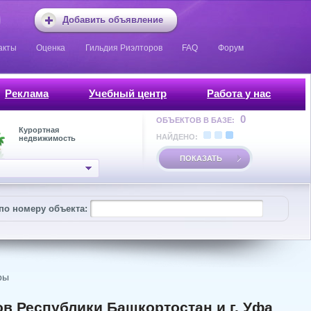
Добавить объявление
акты
Оценка
Гильдия Риэлторов
FAQ
Форум
Реклама
Учебный центр
Работа у нас
0
ОБЪЕКТОВ В БАЗЕ:
Курортная
НАЙДЕНО:
недвижимость
ПОКАЗАТЬ
по номеру объекта:
ры
в Республики Башкортостан и г. Уфа