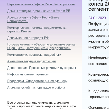
конец 2
Первичное жилье Уфы и Респ. Башкортостан
сегмент
Дома, коттеджи. дачи и земля в Уфе и РБ
Аренда жилья в Уфе и Республике
24.01.2023
Башкортостан
По функцио
Коммерческая, нежилая недвижимость,
жилья и ры
гаражи. Обзоры
рестораны, 
Динамика цен в городах РФ
нежилым объ
Готовые отчеты и обзоры по аналитике рынка.
инфраструкт
Оценщикам, застройщикам, предприятиям
Комментарии, прогнозы, видеоблоги
Необходимо 
Аналитика текущие индексы цен
составляет 
Девелоперам. Проектные работы и аутсорсинг
Коммерческ
Информационные партнеры
создающую 
Продавцам. Определите рыночную цену
Аналитический паспорт вашего района
К недвижимо
торговые ко
Все о ценах на недвижимости, аналитике
типов и прогнозах рынка недвижимости в Уфе
Основные ц