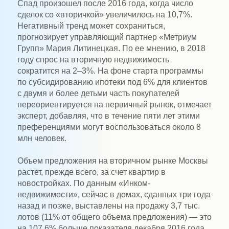
Спад произошел после 2016 года, когда число
сделок со «вторичкой» увеличилось на 10,7%.
Негативный тренд может сохраниться,
прогнозирует управляющий партнер «Метриум
Групп» Мария Литинецкая. По ее мнению, в 2018
году спрос на вторичную недвижимость
сократится на 2–3%. На фоне старта программы
по субсидированию ипотеки под 6% для клиентов
с двумя и более детьми часть покупателей
переориентируется на первичный рынок, отмечает
эксперт, добавляя, что в течение пяти лет этими
преференциями могут воспользоваться около 8
млн человек.
Объем предложения на вторичном рынке Москвы
растет, прежде всего, за счет квартир в
новостройках. По данным «Инком-
недвижимости», сейчас в домах, сданных три года
назад и позже, выставлены на продажу 3,7 тыс.
лотов (11% от общего объема предложения) — это
на 107,6% больше показателя декабря 2016 года.