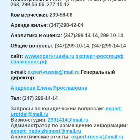
263, 299-56-06, 277-15-12
Коммерческая:
299-56-06
Аренда жилья:
(347)298-42-04
Аналитика и оценка:
(347)299-14-14, 299-10-14
Общие вопросы:
(347)299-10-14, (347)299-14-14
сайт:
www.expert-russia.ru
эксперт-россия.рф
санэксперт.рф
e-mail:
expert-russia@mail.ru
Генеральный
директор:
Андреева Елена Ярославовна
Тел:
(347) 299-14-14
Запросы по юридическим вопросам:
expert-
urotdel@mail.ru
Визио-студия:
2991414@mail.ru
Администратор по размещению информации:
expert_nedvizhimost@mail.ru
Аналитические отчеты:
expert-russia@mail.ru