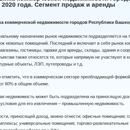
 2020 года. Сегмент продаж и аренды
а коммерческой недвижимости городов Республики Башкорто
нальному назначению рынок недвижимости подразделяется на т
нок нежилых помещений. Последний и включает в себя рынок к
магазины, гостиницы, гаражи для аренды, склады, здания и соо
ектам также относятся те, которые напрямую не участвуют в ко
урные объекты, ЛЭП, путепроводы и т.д.
отметить, что в коммерческом секторе преобладающей формой 
от 60% в общем объеме.
ая недвижимость может быть подразделена на приносящую дох
условия для его извлечения – промышленную недвижимость.
сти, приносящей доход, можно отнести: офисные помещения; гос
мплексы; универсальные помещения; торгово-развлекательные 