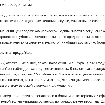
 ее последствиями.
продаж активность началась с лета, и причин ее намного больше
т также инвестиционные желания покупки, связанные с опасен
менения цен продаж коммерческой недвижимости в текущем эк
городах республики отмечено повышение средней цены некотор
 подсегментах ограничена, несмотря на общий достаточно бол
 рынка города Уфы
ии, отраженные выше, показывают себя и в г. Уфа. В 2020 год
и Уфы наблюдается средняя активность. В целом в экспозиции 
ценами представлено 95% объектов. Экспозиция в целом увели
 как по ценам, так и по объемам. Так, экспозиция АВИТО состав
ьше в виду высокой стоимости размещения.
 завершена текучка арендаторов в большинстве торговых и офи
 новой волны миграции остается, но гораздо менее вероятна. Е