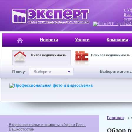
г. Уфа, ул.
Все
expe
ГОСТ, ISO 
Новости
Услуги
Компания
Жилая недвижимость
Нежилая недвижимость
Выберите агент
Я хочу
Выберите
Главная
Вторичное жилье и комнаты в Уфе и Респ.
Башкортостан
Обзор р