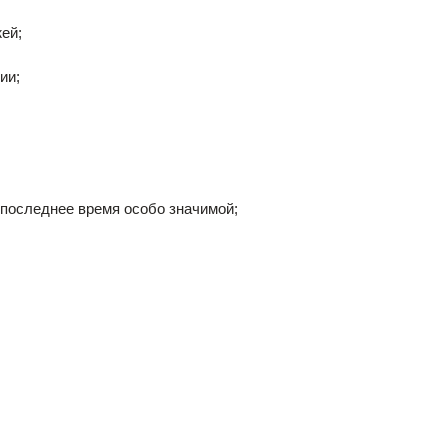
ей;
ии;
в последнее время особо значимой;