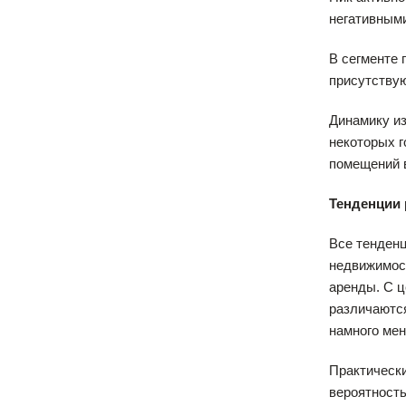
негативными
В сегменте 
присутствую
Динамику из
некоторых 
помещений в
Тенденции
Все тенденц
недвижимост
аренды. С 
различаются
намного мен
Практически
вероятность