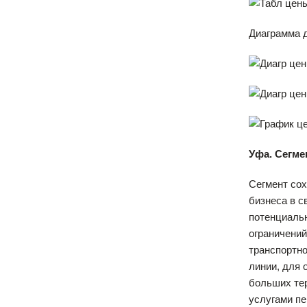
Диаграмма д
Уфа. Сегме
Сегмент сох
бизнеса в с
потенциальн
ограничений
транспортн
линии, для 
больших тер
услугами пе