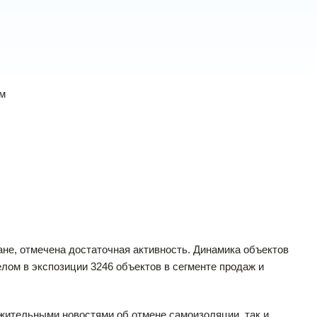
ам
ране, отмечена достаточная активность. Динамика объектов
лом в экспозиции 3246 объектов в сегменте продаж и
ожительными новостями об отмене самоизоляции, так и