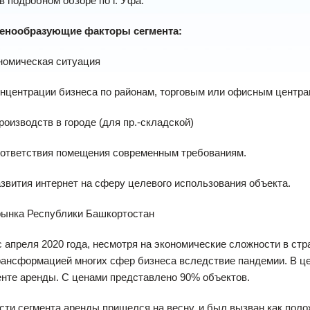
в подробном обзоре по г. Уфа.
енообразующие факторы сегмента:
номическая ситуация
онцентрации бизнеса по районам, торговым или офисным центр
производств в городе (для пр.-складской)
оответствия помещения современным требованиям.
азвития интернет на сферу целевого использования объекта.
рынка Республики Башкортостан
с апреля 2020 года, несмотря на экономические сложности в ст
рансформацией многих сфер бизнеса вследствие пандемии. В це
енте аренды. С ценами представлено 90% объектов.
сти сегмента аренды пришелся на весну, и был вызван как пол