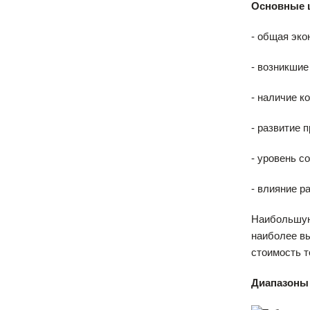
Основные 
- общая эко
- возникшие
- наличие к
- развитие 
- уровень с
- влияние р
Наибольшую
наиболее в
стоимость т
Диапазоны 