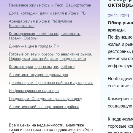
октябрь
Первичное жилье Уфы и Респ. Башкортостан
Дома, коттеджи. дачи и земля в Уфе и РБ
09.11.2020
Аренда жилья в Уфе и Республике
Обзор рынк
Башкортостан
аренды.
Коммерческая, нежилая недвижимость,
По функцио
гаражи. Обзоры
жилья и ры
Динамика цен в городах РФ
рестораны, 
Готовые отчеты и обзоры по аналитике рынка.
нежилым объ
Оценщикам, застройщикам, предприятиям
инфраструкт
Комментарии, прогнозы, видеоблоги
Аналитика текущие индексы цен
Необходимо 
Девелоперам. Проектные работы и аутсорсинг
составляет 
Информационные партнеры
Коммерческ
Продавцам. Определите рыночную цену
создающую 
Аналитический паспорт вашего района
К недвижимо
Все о ценах на недвижимости, аналитике
торговые ко
типов и прогнозах рынка недвижимости в Уфе