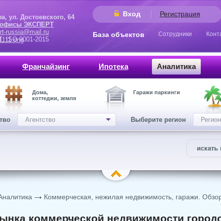
Вход
Регистрация
 Достоевского, 64
 офисы ЭКСПЕРТ
rt-russia@mail.ru
База объектов
Сотрудники
Конт
9001-2015
Франчайзинг
Ипотека
Аналитика
Дома,
Гаражи паркинги
коттеджи, земля
ство
Агентство
Выберите регион
Регион
искать 
Аналитика
Коммерческая, нежилая недвижимость, гаражи. Обзо
ынка коммерческой недвижимости городо