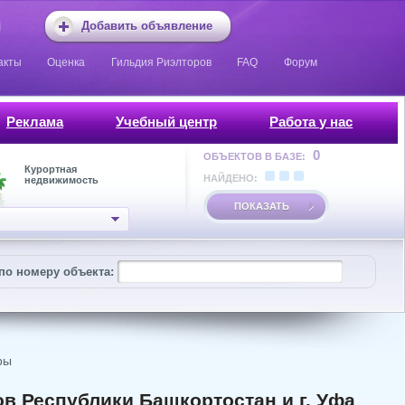
Добавить объявление
акты
Оценка
Гильдия Риэлторов
FAQ
Форум
Реклама
Учебный центр
Работа у нас
0
ОБЪЕКТОВ В БАЗЕ:
Курортная
НАЙДЕНО:
недвижимость
ПОКАЗАТЬ
по номеру объекта:
ры
в Республики Башкортостан и г. Уфа