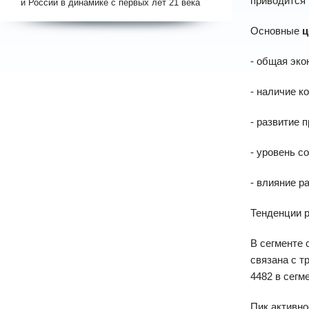
приводится 
и России в динамике с первых лет 21 века
Основные
ц
- общая эко
- наличие к
- развитие 
- уровень с
- влияние р
Тенденции 
В сегменте 
связана с т
4482 в сегм
Пик активно