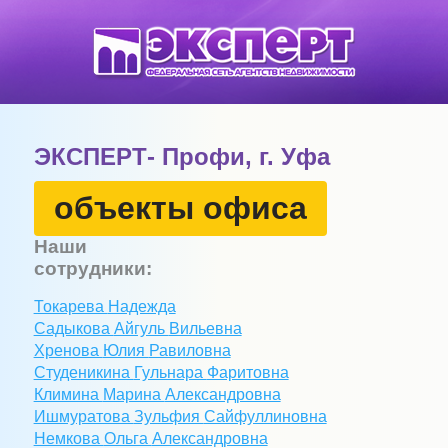
ЭКСПЕРТ- Профи, г. Уфа
объекты офиса
Наши
сотрудники:
Токарева
Надежда
Садыкова
Айгуль
Вильевна
Хренова
Юлия
Равиловна
Студеникина
Гульнара
Фаритовна
Климина
Марина
Александровна
Ишмуратова
Зульфия
Сайфуллиновна
Немкова
Ольга
Александровна