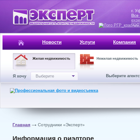
г. Уфа, ул.
Все
expe
ГОСТ, ISO 
Новости
Услуги
Компания
Жилая недвижимость
Нежилая недвижимость
Выберите агент
Я хочу
Выберите
Главная
Сотрудники «Эксперт»
Информация о риэлторе