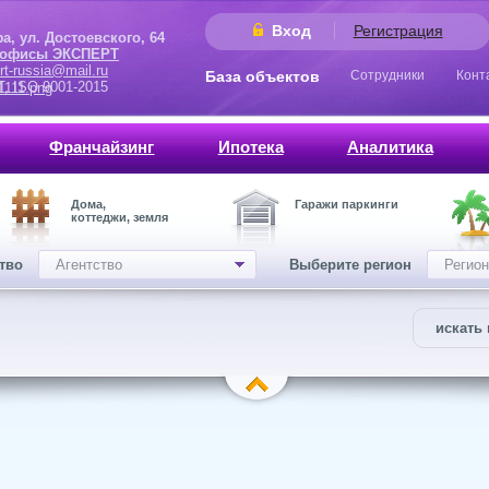
Вход
Регистрация
 Достоевского, 64
 офисы ЭКСПЕРТ
rt-russia@mail.ru
База объектов
Сотрудники
Конт
9001-2015
Франчайзинг
Ипотека
Аналитика
Дома,
Гаражи паркинги
коттеджи, земля
ство
Агентство
Выберите регион
Регион
искать 