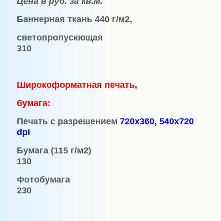
Цена в руб. за кв.м.
Баннерная ткань 440 г/м2,
светопропускющая
310
Широкоформатная печать,
бумага
:
Печать с разрешением
720х360, 540х720
dpi
Бумага (115 г/м2)
130
Фотобумага
230