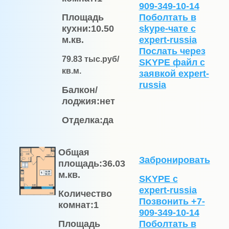
909-349-10-14
Площадь
Поболтать в
кухни:
10.50
skype-чате с
м.кв.
expert-russia
Послать через
79.83
тыс.руб/
SKYPE файл c
кв.м.
заявкой expert-
russia
Балкон/
лоджия:
нет
Отделка:
да
Общая
Забронировать
площадь:
36.03
м.кв.
SKYPE с
expert-russia
Количество
Позвонить +7-
комнат:
1
909-349-10-14
Площадь
Поболтать в