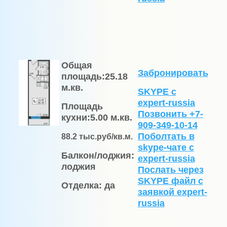
Общая
Забронировать
площадь:
25.18
м.кв.
SKYPE с
expert-russia
Площадь
Позвонить +7-
кухни:
5.00 м.кв.
909-349-10-14
Поболтать в
88.2
тыс.руб/кв.м.
skype-чате с
Балкон/лоджия:
expert-russia
лоджия
Послать через
SKYPE файл c
Отделка:
да
заявкой expert-
russia