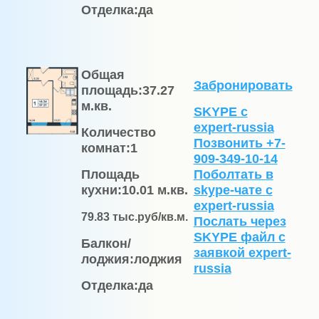
Отделка:
да
Общая
Забронировать
площадь:
37.27
м.кв.
SKYPE с
expert-russia
Количество
Позвонить +7-
комнат:
1
909-349-10-14
Площадь
Поболтать в
кухни:
10.01 м.кв.
skype-чате с
expert-russia
79.83
тыс.руб/кв.м.
Послать через
SKYPE файл c
Балкон/
заявкой expert-
лоджия:
лоджия
russia
Отделка:
да