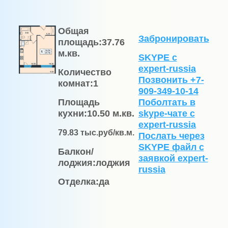
Общая
Забронировать
площадь:
37.76
м.кв.
SKYPE с
expert-russia
Количество
Позвонить +7-
комнат:
1
909-349-10-14
Площадь
Поболтать в
кухни:
10.50 м.кв.
skype-чате с
expert-russia
79.83
тыс.руб/кв.м.
Послать через
SKYPE файл c
Балкон/
заявкой expert-
лоджия:
лоджия
russia
Отделка:
да