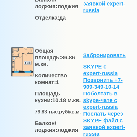
заявкой expert-
лоджия:
лоджия
russia
Отделка:
да
Общая
Забронировать
площадь:
36.86
м.кв.
SKYPE с
expert-russia
Количество
Позвонить +7-
комнат:
1
909-349-10-14
Площадь
Поболтать в
кухни:
10.18 м.кв.
skype-чате с
expert-russia
79.83
тыс.руб/кв.м.
Послать через
SKYPE файл c
Балкон/
заявкой expert-
лоджия:
лоджия
russia