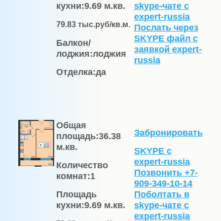
кухни:
9.69 м.кв.
skype-чате с
expert-russia
79.83
тыс.руб/кв.м.
Послать через
SKYPE файл c
Балкон/
заявкой expert-
лоджия:
лоджия
russia
Отделка:
да
Общая
Забронировать
площадь:
36.38
м.кв.
SKYPE с
expert-russia
Количество
Позвонить +7-
комнат:
1
909-349-10-14
Площадь
Поболтать в
кухни:
9.69 м.кв.
skype-чате с
expert-russia