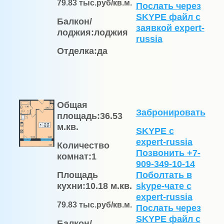
79.83
тыс.руб/кв.м.
Послать через
SKYPE файл c
Балкон/
заявкой expert-
лоджия:
лоджия
russia
Отделка:
да
Общая
Забронировать
площадь:
36.53
м.кв.
SKYPE с
expert-russia
Количество
Позвонить +7-
комнат:
1
909-349-10-14
Площадь
Поболтать в
кухни:
10.18 м.кв.
skype-чате с
expert-russia
79.83
тыс.руб/кв.м.
Послать через
SKYPE файл c
Балкон/