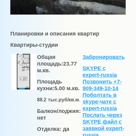
Планировки и описания квартир
Квартиры-студии
Общая
Забронировать
площадь:
23.77
SKYPE с
м.кв.
expert-russia
Площадь
Позвонить +7-
кухни:
5.00 м.кв.
909-349-10-14
Поболтать в
88.2
тыс.руб/кв.м.
skype-чате с
expert-russia
Балкон/лоджия:
Послать через
нет
SKYPE файл c
заявкой expert-
Отделка:
да
russia