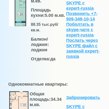
м.кв.
SKYPE с
expert-russia
Площадь
Позвонить +7-
кухни:
5.00 м.кв.
909-349-10-14
Поболтать в
88.
35
тыс.руб/
skype-чате с
кв.м.
expert-russia
Балкон/
Послать через
лоджия:
SKYPE файл c
лоджия
заявкой expert-
russia
Отделка:
да
Однокомнатные квартиры:
Общая
Забронировать
площадь:
34.34
м.кв.
SKYPE с