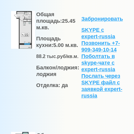
Общая
Забронировать
площадь:
25.45
м.кв.
SKYPE с
expert-russia
Площадь
Позвонить +7-
кухни:
5.00 м.кв.
909-349-10-14
Поболтать в
88.2
тыс.руб/кв.м.
skype-чате с
Балкон/лоджия:
expert-russia
лоджия
Послать через
SKYPE файл c
Отделка:
да
заявкой expert-
russia