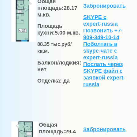
Общая
Забронировать
площадь:
28.17
м.кв.
SKYPE с
expert-russia
Площадь
Позвонить +7-
кухни:
5.00 м.кв.
909-349-10-14
Поболтать в
88.
35
тыс.руб/
skype-чате с
кв.м.
expert-russia
Балкон/лоджия:
Послать через
нет
SKYPE файл c
заявкой expert-
Отделка:
да
russia
Общая
Забронировать
площадь:
29.4