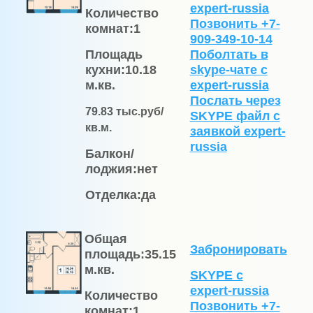
expert-russia
Количество
Позвонить +7-
комнат:
1
909-349-10-14
Площадь
Поболтать в
кухни:
10.18
skype-чате с
м.кв.
expert-russia
Послать через
79.83
тыс.руб/
SKYPE файл c
кв.м.
заявкой expert-
russia
Балкон/
лоджия:
нет
Отделка:
да
Общая
Забронировать
площадь:
35.15
м.кв.
SKYPE с
expert-russia
Количество
Позвонить +7-
комнат:
1