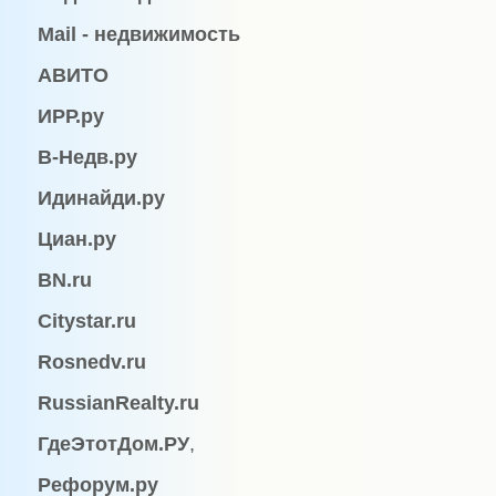
Mail - недвижимость
АВИТО
ИРР.ру
В-Недв.ру
Идинайди.ру
Циан.ру
BN.ru
Citystar.ru
Rosnedv.ru
RussianRealty.ru
ГдеЭтотДом
.
РУ
,
Рефорум
.
ру