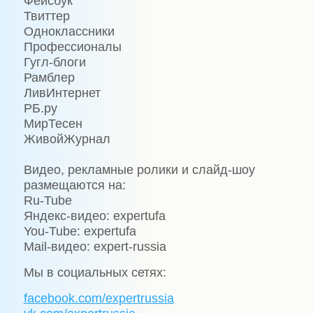
Фейсбук
Твиттер
Одноклассники
Профессионалы
Гугл-блоги
Рамблер
ЛивИнтернет
РБ.ру
МирТесен
ЖивойЖурнал
Видео, рекламные ролики и слайд-шоу
размещаются на:
Ru-Tube
Яндекс-видео: expertufa
You-Tube: expertufa
Mail-видео: expert-russia
Мы в социальных сетях:
facebook.com/expertrussia