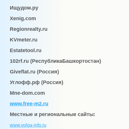
Ищудом
.
ру
Xenig.com
Regionrealty.ru
KVmeter.ru
Estatetool.ru
102rf.ru (
Республика
Башкортостан
)
Giveflat.ru (Россия)
Углофф.рф (Россия)
Mne-dom.com
www.free-m2.ru
Местные и региональные сайты:
www.volga-info.ru