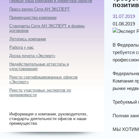
Первые лица компании и директора офисов
позитив
Пресс-релиз Сети АН ЭКСПЕРТ
31.07.2019
Преимущества компании
01.08.2019
Стандарты Сети АН ЭКСПЕРТ и формы
договоров
Летопись компании
В Федераль
Работа у нас
требуется с
Доска почета «Эксперт»
профессиона
Недействительные аттестаты и
удостоверения
Федеральная
Реестр сертифицированных офисов
Компания п
«Эксперт»
рынке недви
Реестр участковых экспертов по
недвижимости
Требуемый о
Информация о компании, руководителях,
Полная заня
стандарты деятельности офисов и наши
преимущества
МЫ ХОТИМ 