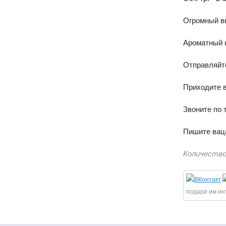
Огромный вы
Ароматный 
Отправляйте
Приходите в
Звоните по 
Пишите вац
Количество
подари им ин