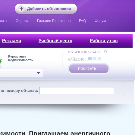
Добавить объявление
акты
Оценка
Гильдия Риэлторов
FAQ
Форум
Реклама
Учебный центр
Работа у нас
0
ОБЪЕКТОВ В БАЗЕ:
Курортная
НАЙДЕНО:
недвижимость
ПОКАЗАТЬ
по номеру объекта:
жимости. Приглашаем энергичного,