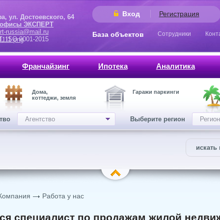
Вход
Регистрация
 Достоевского, 64
 офисы ЭКСПЕРТ
rt-russia@mail.ru
База объектов
Сотрудники
Конт
9001-2015
Франчайзинг
Ипотека
Аналитика
Дома,
Гаражи паркинги
коттеджи, земля
ство
Агентство
Выберите регион
Регион
искать 
Компания
Работа у нас
ся специалист по продажам жилой недви