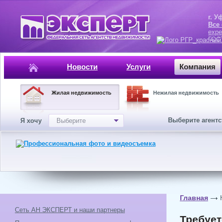
г. Уфа, ул.
Все
expe
ГОСТ, ISO 
Новости
Услуги
Компания
Жилая недвижимость
Нежилая недвижимость
Выберите агент
Я хочу
Выберите
Главная
Сеть АН ЭКСПЕРТ и наши партнеры
Требует