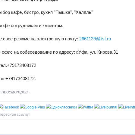
бор кафе, бистро, кухня "Пышка", "Халяль"
кофе сотрудникам и клиентам.
 свое резюме на электронную почту:
2661139@list.ru
 офис на собеседование по адресу: г.Уфа, ул. Кирова,31
тел.+79173408172
ап +79173408172.
 просмотров -
тересную ссылку!