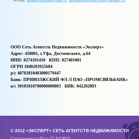
e-mail
:
expert-russia@mail.ru
,
andreeva-expertufa@yandex.ru
ООО Сеть Агентств Недвижимости «Эксперт»
Адрес:
450001, г.Уфа, Достоевского, д.64
ИНН:
0274101410 КПП: 027401001
ОГРН 1040203925684
р/с 40702810403000179447
Банк: ПРИВОЛЖСКИЙ ФЛ-Л ПАО «ПРОМСВЯЗЬБАНК»
к/с 30101810700000000803 БИК: 042202803
© 2012 «ЭКСПЕРТ» СЕТЬ АГЕНТСТВ НЕДВИЖИМОСТИ
Создание сайта:
iT-NORD