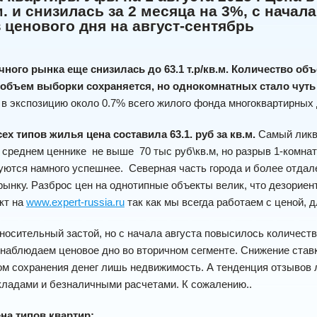
м. и снизилась за 2 месяца на 3%, с начал
 ценового дня на август-сентябрь
чного рынка еще снизилась до 63.1 т.р/кв.м. Количество объ
 объем выборки сохраняется, но однокомнатных стало чут
в экспозицию около 0.7% всего жилого фонда многоквартирных
ех типов жилья цена составила 63.1. руб за кв.м.
Самый ликв
 среднем ценнике не выше 70 тыс руб\кв.м, но разрыв 1-комна
уются намного успешнее. Северная часть города и более отда
рынку. Разброс цен на однотипные объекты велик, что дезорие
кт на
www.expert-russia.ru
так как мы всегда работаем с ценой, д
носительный застой, но с начала августа повысилось количест
 наблюдаем ценовое дно во вторичном сегменте. Снижение став
м сохранения денег лишь недвижимость. А тенденция отзывов 
ладами и безналичными расчетами. К сожалению..
на типов квартир: