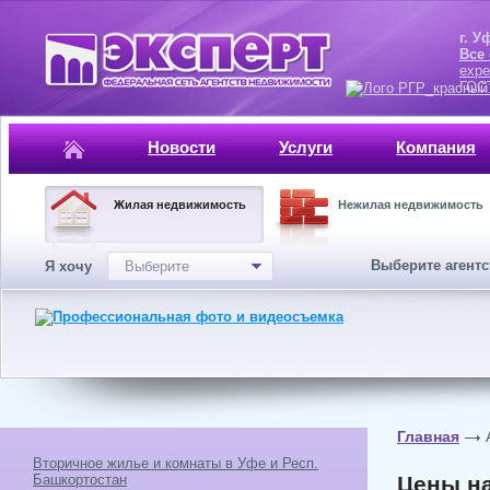
г. Уфа, ул.
Все
expe
ГОСТ, ISO 
Новости
Услуги
Компания
Жилая недвижимость
Нежилая недвижимость
Выберите агент
Я хочу
Выберите
Главная
Вторичное жилье и комнаты в Уфе и Респ.
Башкортостан
Цены на