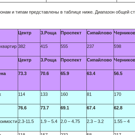
онам и типам представлены в таблице ниже. Диапазон общей сто
Центр
З.Роща
Проспект
Сипайлово
Чернико
 квартир
382
415
555
237
598
Центр
З.Роща
Проспект
Сипайлово
Чернико
ена
73.3
70.6
65.9
63.4
56.5
х
114
133
160
81
170
76.6
73.7
69.1
67.4
62.8
тоимости
2.3-11.5
1.9 – 5.4
2.0 – 4.75
2.3 – 3.2
1.55 – 4
х
118
157
232
58
217