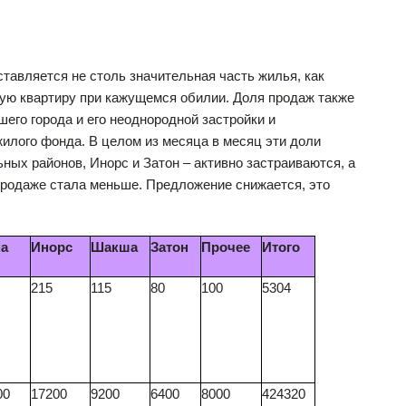
тавляется не столь значительная часть жилья, как
емую квартиру при кажущемся обилии. Доля продаж также
ашего города и его неоднородной застройки и
жилого фонда. В целом из месяца в месяц эти доли
ных районов, Инорс и Затон – активно застраиваются, а
продаже стала меньше. Предложение снижается, это
а
Инорс
Шакша
Затон
Прочее
Итого
215
115
80
100
5304
00
17200
9200
6400
8000
424320