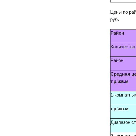
Цены по рай
руб.
Район
Количество
Район
Средняя ц
т.р.\кв.м
1-комнатны
т.р.\кв.м
Диапазон с
2-комнатны