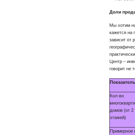
Доли прод
Мы хотим на
кажется на 
зависит от 
географичес
практически
Центр – инв
говорит не 
Показател
Кол-во
многокварт
домов (от 2
этажей)
Примерное 