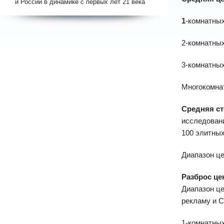
и России в динамике с первых лет 21 века
1
-комнатных
2-комнатных
3-комнатных
Многокомнат
Средняя ст
исследовани
100 элитных
Диапазон це
Разброс цен
Диапазон це
рекламу и С
1-комнатных