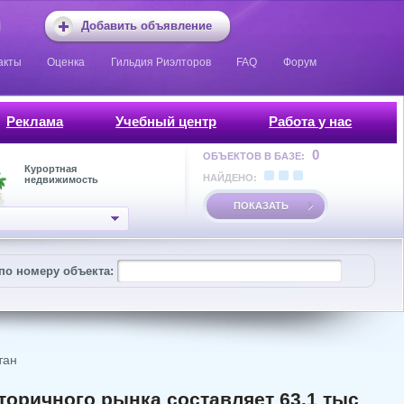
Добавить объявление
акты
Оценка
Гильдия Риэлторов
FAQ
Форум
Реклама
Учебный центр
Работа у нас
0
ОБЪЕКТОВ В БАЗЕ:
Курортная
НАЙДЕНО:
недвижимость
ПОКАЗАТЬ
по номеру объекта:
тан
вторичного рынка составляет 63.1 тыс