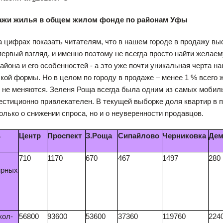
ажи жилья в общем жилом фонде по районам Уфы
 цифрах показать читателям, что в нашем городе в продажу выс
первый взгляд, и именно поэтому не всегда просто найти жела
района и его особенностей - а это уже почти уникальная черта н
кой формы. Но в целом по городу в продаже – менее 1 % всего 
 не меняются. Зеленя Роща всегда была одним из самых мобиль
естиционно привлекателен. В текущей выборке доля квартир в 
только о снижении спроса, но и о неуверенности продавцов.
ь
Центр
Проспект
З.Роща
Сипайлово
Черниковка
Дем
710
1170
670
467
1497
280
ирных
кол-
56800
93600
53600
37360
119760
224