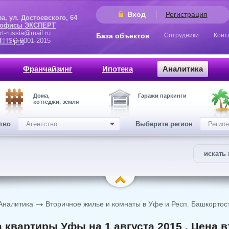
Вход
Регистрация
 Достоевского, 64
 офисы ЭКСПЕРТ
rt-russia@mail.ru
База объектов
Сотрудники
Конт
9001-2015
Франчайзинг
Ипотека
Аналитика
Дома,
Гаражи паркинги
коттеджи, земля
ство
Агентство
Выберите регион
Регион
искать 
Аналитика
Вторичное жилье и комнаты в Уфе и Респ. Башкортос
 квартиры Уфы на 1 августа 2015 . Цена 