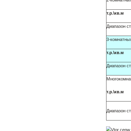
т.р.\кв.м
Диапазон с
3-комнатны
т.р.\кв.м
Диапазон с
Многокомна
т.р.\кв.м
Диапазон с