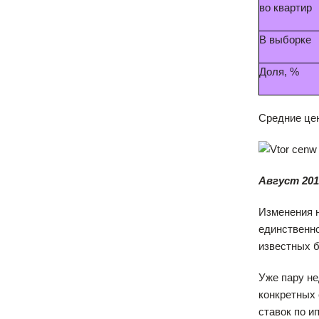
во квартир
В выборке
Доля, %
Средние цен
Август 201
Изменения н
единственно
известных б
Уже пару не
конкретных 
ставок по и