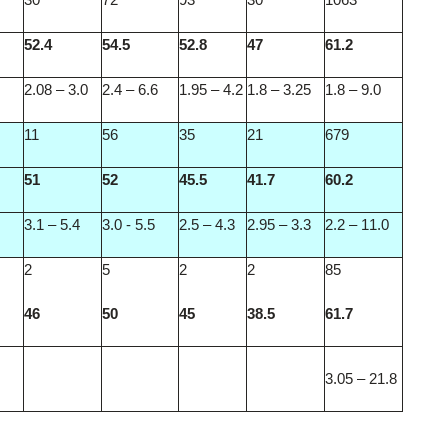
52.4
54.5
52.8
47
61.2
2.08 – 3.0
2.4 – 6.6
1.95 – 4.2
1.8 – 3.25
1.8 – 9.0
11
56
35
21
679
51
52
45.5
41.7
60.2
3.1 – 5.4
3.0 - 5.5
2.5 – 4.3
2.95 – 3.3
2.2 – 11.0
2
5
2
2
85
46
50
45
38.5
61.7
3.05 – 21.8