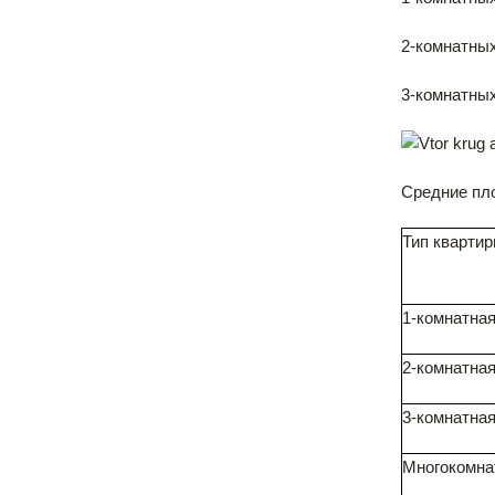
2-комнатных
3-комнатных
Средние пло
Тип кварти
1-комнатна
2-комнатна
3-комнатна
Многокомна