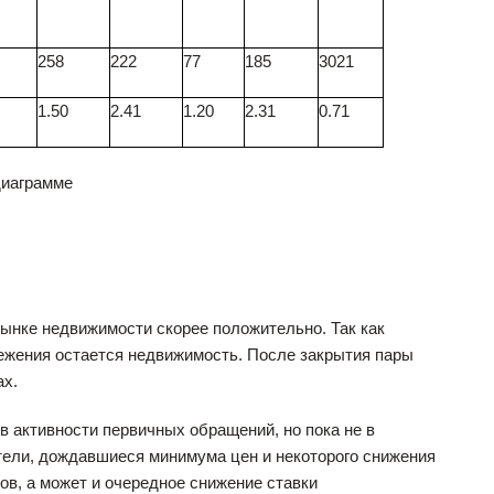
258
222
77
185
3021
1.50
2.41
1.20
2.31
0.71
диаграмме
рынке недвижимости скорее положительно. Так как
режения остается недвижимость. После закрытия пары
ах.
в активности первичных обращений, но пока не в
тели, дождавшиеся минимума цен и некоторого снижения
ков, а может и очередное снижение ставки