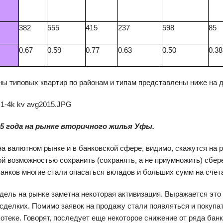
382
555
415
237
598
85
0.67
0.59
0.77
0.63
0.50
0.38
ы типовых квартир по районам и типам представлены ниже на 
5 года на рынке вторичного жилья Уфы.
а валютном рынке и в банковской сфере, видимо, скажутся на 
й возможностью сохранить (сохранять, а не приумножить) сбе
анков многие стали опасаться вкладов и больших сумм на счет
дель на рынке заметна некоторая активизация. Выражается это 
сделких. Помимо заявок на продажу стали появляться и покупа
потеке. Говорят, последует еще некоторое снижение от ряда бан