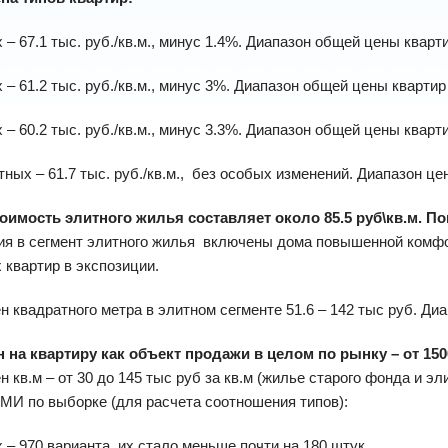
 – 67.1 тыс. руб./кв.м., минус 1.4%. Диапазон общей цены кварти
 – 61.2 тыс. руб./кв.м., минус 3%. Диапазон общей цены квартир
 – 60.2 тыс. руб./кв.м., минус 3.3%. Диапазон общей цены кварти
ных – 61.7 тыс. руб./кв.м., без особых изменений. Диапазон цен
оимость элитного жилья составляет около 85.5 руб\кв.м. П
я в сегмент элитного жилья включены дома повышенной комфор
 квартир в экспозиции.
н квадратного метра в элитном сегменте 51.6 – 142 тыс руб. Диа
 на квартиру как объект продажи в целом по рынку – от 1500
н кв.м – от 30 до 145 тыс руб за кв.м (жилье старого фонда и э
МИ по выборке (для расчета соотношения типов):
 – 970 варианта, их стало меньше почти на 180 штук