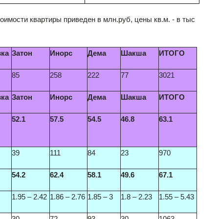
имости квартиры приведен в млн.руб, цены кв.м. - в тыс
вка
Затон
Инорс
Дема
Шакша
ИТОГО
85
258
222
77
3021
вка
Затон
Инорс
Дема
Шакша
ИТОГО
52.1
57.5
54.5
46.8
63.1
39
111
84
23
970
54.2
62.4
58.1
49.6
67.1
1.95 – 2.42
1.86 – 2.76
1.85 – 3
1.8 – 2.23
1.55 – 5.43
30
72
93
30
1063