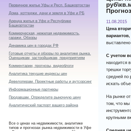
руб\кв.
Первичное жилье Уфы и Респ. Башкортостан
Прогноз
Дома, коттеджи. дачи и земля в Уфе и РБ
Аренда жилья в Уфе и Республике
11.08.2015
Башкортостан
Цена втори
Коммерческая, нежилая недвижимость,
вариантов,
гаражи. Обзоры
выставлено 
Динамика цен в городах РФ
Готовые отчеты и обзоры по аналитике рынка.
С учетом вс
Оценщикам, застройщикам, предприятиям
находится в
Комментарии, прогнозы, видеоблоги
трешки торг
Аналитика текущие индексы цен
средней по 
Девелоперам. Проектные работы и аутсорсинг
искать объе
Информационные партнеры
На рынке от
Продавцам. Определите рыночную цену
том, что мы
Аналитический паспорт вашего района
инструменто
крупными вк
Все о ценах на недвижимости, аналитике
типов и прогнозах рынка недвижимости в Уфе
Средняя це