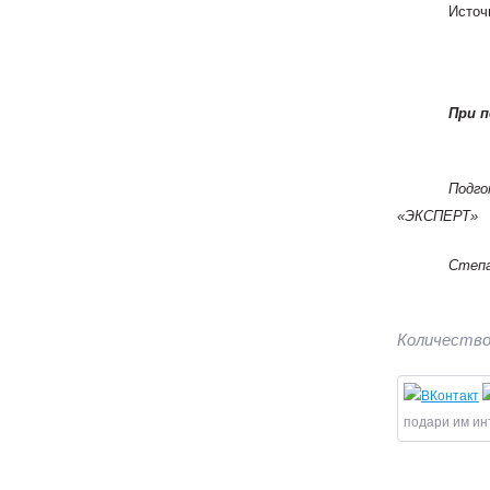
Источ
При 
Подг
«ЭКСПЕРТ»
Степа
Количество
подари им ин