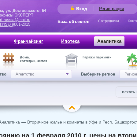
Вход
Регистрация
 Достоевского, 64
 офисы ЭКСПЕРТ
rt-russia@mail.ru
База объектов
Сотрудники
Конт
9001-2015
Франчайзинг
Ипотека
Аналитика
Дома,
Гаражи паркинги
коттеджи, земля
ство
Агентство
Выберите регион
Регион
искать 
Аналитика
Вторичное жилье и комнаты в Уфе и Респ. Башкортос
оянию на 1 февраля 2010 г. цены на втор