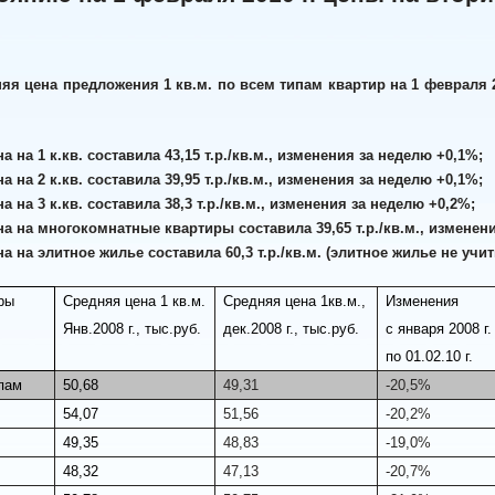
яя цена предложения 1 кв.м. по всем типам квартир на 1 февраля 2010
а на 1 к.кв. составила 43,15 т.р./кв.м., изменения за неделю +0,1%;
а на 2 к.кв. составила 39,95 т.р./кв.м., изменения за неделю +0,1%;
а на 3 к.кв. составила 38,3 т.р./кв.м., изменения за неделю +0,2%;
на на многокомнатные квартиры составила 39,65 т.р./кв.м., изменен
на на элитное жилье составила 60,3 т.р./кв.м. (элитное жилье не у
ры
Средняя цена 1 кв.м.
Средняя цена 1кв.м.,
Изменения
Янв.2008 г., тыс.руб.
дек.2008 г., тыс.руб.
с января 2008 г.
по 01.02.10 г.
пам
50,68
49,31
-20,5%
54,07
51,56
-20,2%
49,35
48,83
-19,0%
48,32
47,13
-20,7%