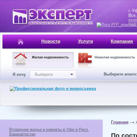
г. Уфа, ул.
Все
expe
ГОСТ, ISO 
Новости
Услуги
Компания
Жилая недвижимость
Нежилая недвижимость
Выберите агент
Я хочу
Выберите
Главная
Вторичное жилье и комнаты в Уфе и Респ.
Башкортостан
По сост