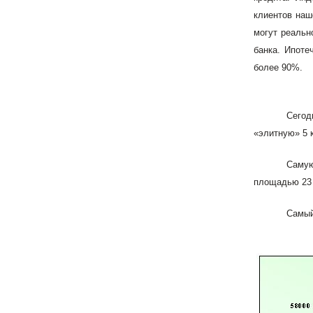
клиентов наш
могут реальн
банка. Ипоте
более 90%.
Сегод
«элитную» 5 к
Самую
площадью 23 к
Самый