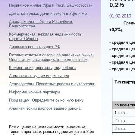
0,2%
Первичное жилье Уфы и Респ. Башкортостан
Дома, коттеджи. дачи и земля в Уфе и РБ
01.02.2010
Аренда жилья в Уфе и Республике
Средн
Башкортостан
+0,2%;
Коммерческая, нежилая недвижимость,
гаражи. Обзоры
- средняя цен
Динамика цен в городах РФ
- средняя цен
Готовые отчеты и обзоры по аналитике рынка.
- средняя цен
Оценщикам, застройщикам, предприятиям
- средняя це
Комментарии, прогнозы, видеоблоги
- средняя це
Аналитика текущие индексы цен
Тип кварти
Девелоперам. Проектные работы и аутсорсинг
Информационные партнеры
Продавцам. Определите рыночную цену
по всем ти
Аналитический паспорт вашего района
1 к.кв.
2 к.кв.
Все о ценах на недвижимости, аналитике
3 к.кв.
типов и прогнозах рынка недвижимости в Уфе