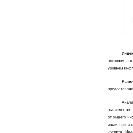
Инде
вложения в ж
уровнем инфл
Рыно
предоставляю
Анали
вычисляется 
от общего чи
иным причина
кредита. Инд