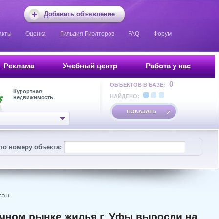
Добавить объявление
акты
Оценка
Гильдия Риэлторов
FAQ
Форум
Реклама
Учебный центр
Работа у нас
0
ОБЪЕКТОВ В БАЗЕ:
Курортная
НАЙДЕНО:
недвижимость
ПОКАЗАТЬ
по номеру объекта:
тан
ичном рынке жилья г. Уфы выросли на