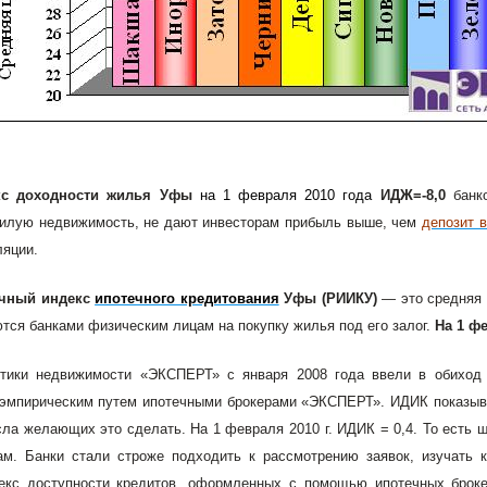
кс доходности жилья Уфы
на 1 февраля 2010 года
ИДЖ=-8,0
банк
илую недвижимость, не дают инвесторам прибыль выше, чем
депозит в
яции.
чный индекс
ипотечного кредитования
Уфы (РИИКУ)
— это средняя 
тся банками физическим лицам на покупку жилья под его залог.
На 1 ф
тики недвижимости «ЭКСПЕРТ» с января 2008 года ввели в обиход 
эмпирическим путем ипотечными брокерами «ЭКСПЕРТ». ИДИК показыва
сла желающих это сделать. На 1 февраля 2010 г. ИДИК = 0,4. То есть 
м. Банки стали строже подходить к рассмотрению заявок, изучать к
екс доступности кредитов, оформленных с помощью ипотечных броке