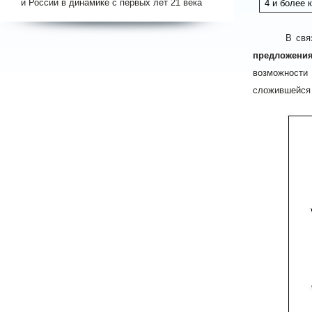
и России в динамике с первых лет 21 века
4 и более к
В свя
предложени
возможности
сложившейся 