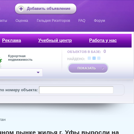
Добавить объявление
акты
Оценка
Гильдия Риэлторов
FAQ
Форум
Реклама
Учебный центр
Работа у нас
0
ОБЪЕКТОВ В БАЗЕ:
Курортная
НАЙДЕНО:
недвижимость
ПОКАЗАТЬ
по номеру объекта:
тан
ичном рынке жилья г. Уфы выросли на