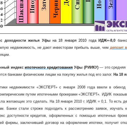
кс доходности жилья Уфы
на 18 января 2010 года
ИДЖ=-8,0
банк
илую недвижимость, не дают инвесторам прибыль выше, чем
депозит в
яции.
чный индекс
ипотечного кредитования
Уфы (РИИКУ)
— это средняя 
тся банками физическим лицам на покупку жилья под его залог.
На 18 
тики недвижимости «ЭКСПЕРТ» с января 2008 года ввели в обиход 
эмпирическим путем ипотечными брокерами «ЭКСПЕРТ». ИДИК показыва
сла желающих это сделать. На 18 января 2010 г. ИДИК = 0,1. То есть д
м. Банки стали строже подходить к рассмотрению заявок, изучать к
екс доступности кредитов, оформленных с помощью ипотечных броке
ей фирмы, заключивший договор на оформление ипотеки, получит отка