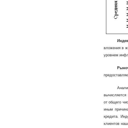
Инде
вложения в ж
уровнем инфл
Рыно
предоставляю
Анали
вычисляется 
от общего чи
иным причина
кредита. Инд
клиентов наш