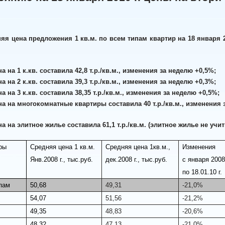
яя цена предложения 1 кв.м. по всем типам квартир на 18 января 2010
а на 1 к.кв. составила 42,8 т.р./кв.м., изменения за неделю +0,5%;
а на 2 к.кв. составила 39,3 т.р./кв.м., изменения за неделю +0,3%;
а на 3 к.кв. составила 38,35 т.р./кв.м., изменения за неделю +0,5%;
на на многокомнатные квартиры составила 40 т.р./кв.м., изменения 
на на элитное жилье составила 61,1 т.р./кв.м. (элитное жилье не у
ры
Средняя цена 1 кв.м.
Средняя цена 1кв.м.,
Изменения
Янв.2008 г., тыс.руб.
дек.2008 г., тыс.руб.
с января 2008 
по 18.01.10 г.
пам
50,68
49,31
-21,0%
54,07
51,56
-21,2%
49,35
48,83
-20,6%
48,32
47,13
-21,0%