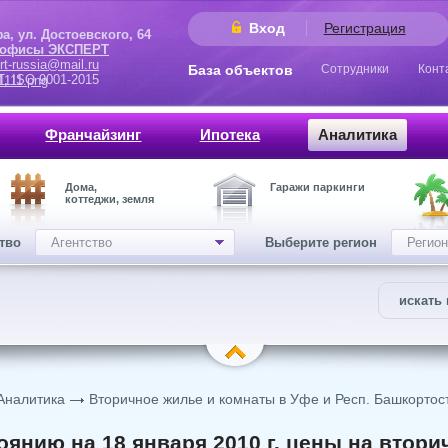
Вход
Регистрация
 Достоевского, 64
 офисы ЭКСПЕРТ
rt-russia@mail.ru
База объектов
Сотрудники
Конт
9001-2015
Франчайзинг
Ипотека
Аналитика
Дома,
Гаражи паркинги
коттеджи, земля
ство
Агентство
Выберите регион
Регион
искать 
Аналитика
Вторичное жилье и комнаты в Уфе и Респ. Башкортос
оянию на 18 января 2010 г. цены на втор