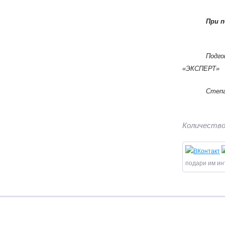
При 
Подг
«ЭКСПЕРТ»
Степа
Количество
подари им ин