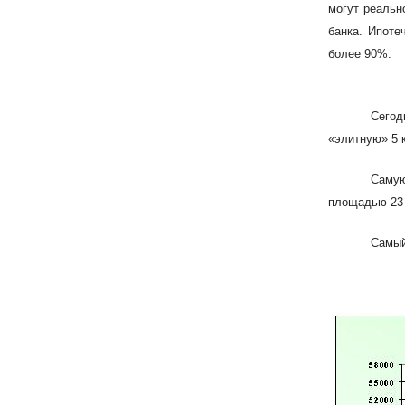
могут реальн
банка. Ипоте
более 90%.
Сегод
«элитную» 5 к
Самую
площадью 23 к
Самый