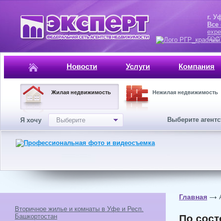
г. Уфа, ул.
Все
expe
ГОСТ, ISO 
Новости
Услуги
Компания
Жилая недвижимость
Нежилая недвижимость
Выберите агент
Я хочу
Выберите
Главная
Вторичное жилье и комнаты в Уфе и Респ.
Башкортостан
По сост