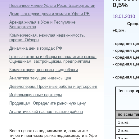
0,5%
Первичное жилье Уфы и Респ. Башкортостан
Дома, коттеджи. дачи и земля в Уфе и РБ
18.01.2010
Аренда жилья в Уфе и Республике
Средн
Башкортостан
+0,5%;
Коммерческая, нежилая недвижимость,
гаражи. Обзоры
- средняя цен
Динамика цен в городах РФ
- средняя цен
Готовые отчеты и обзоры по аналитике рынка.
- средняя цен
Оценщикам, застройщикам, предприятиям
- средняя це
Комментарии, прогнозы, видеоблоги
- средняя це
Аналитика текущие индексы цен
Девелоперам. Проектные работы и аутсорсинг
Тип кварти
Информационные партнеры
Продавцам. Определите рыночную цену
Аналитический паспорт вашего района
по всем ти
1 к.кв.
2 к.кв.
Все о ценах на недвижимости, аналитике
типов и прогнозах рынка недвижимости в Уфе
3 к.кв.