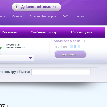
Добавить объявление
акты
Оценка
Гильдия Риэлторов
FAQ
Форум
Реклама
Учебный центр
Работа у нас
0
ОБЪЕКТОВ В БАЗЕ:
Курортная
НАЙДЕНО:
недвижимость
ПОКАЗАТЬ
по номеру объекта:
тан
7 г.