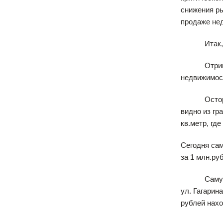
снижения р
продаже не
Итак, Инд
Отрицатель
недвижимост
Осторожный
видно из гр
кв.метр, гд
Сегодня сам
за 1 млн.ру
Самую деше
ул. Гагарин
рублей нахо