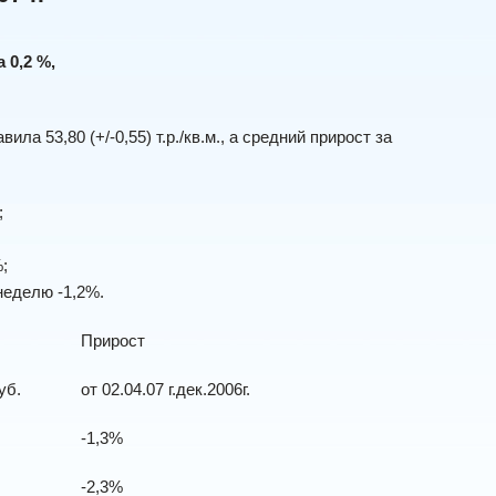
 0,2 %,
ила 53,80 (+/-0,55) т.р./кв.м., а средний прирост за
;
%;
ст за неделю -1,2%.
Прирост
уб.
от 02.04.07 г.дек.2006г.
-1,3%
-2,3%