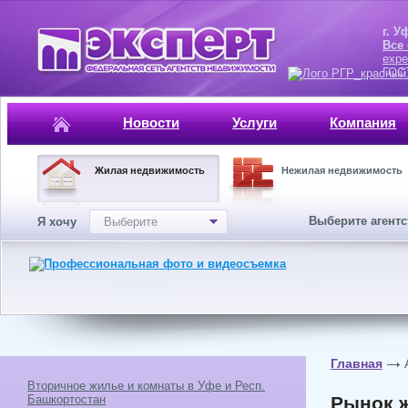
г. Уфа, ул.
Все
expe
ГОСТ, ISO 
Новости
Услуги
Компания
Жилая недвижимость
Нежилая недвижимость
Выберите агент
Я хочу
Выберите
Главная
Вторичное жилье и комнаты в Уфе и Респ.
Башкортостан
Рынок ж