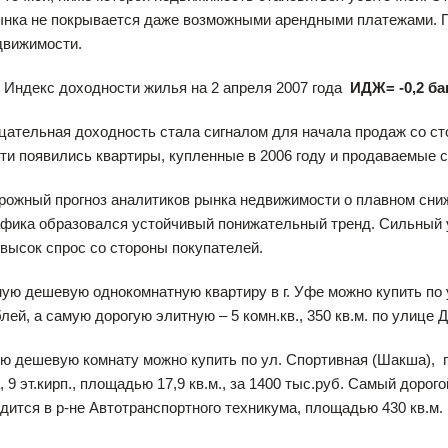
ынка не покрывается даже возможными арендными платежами. П
движимости.
екс доходности жилья на 2 апреля 2007 года
ИДЖ= -0,2 ба
ная доходность стала сигналом для начала продаж со стор
и появились квартиры, купленные в 2006 году и продаваемые с
 прогноз аналитиков рынка недвижимости о плавном снижени
афика образовался устойчивый понижательный тренд. Сильный у
е высок спрос со стороны покупателей.
ую дешевую однокомнатную квартиру в г. Уфе можно купить по 
блей, а самую дорогую элитную – 5 комн.кв., 350 кв.м. по улице 
вую комнату можно купить по ул. Спортивная (Шакша), площа
а, 9 эт.кирп., площадью 17,9 кв.м., за 1400 тыс.руб. Самый доро
дится в р-не Автотранспортного техникума, площадью 430 кв.м.