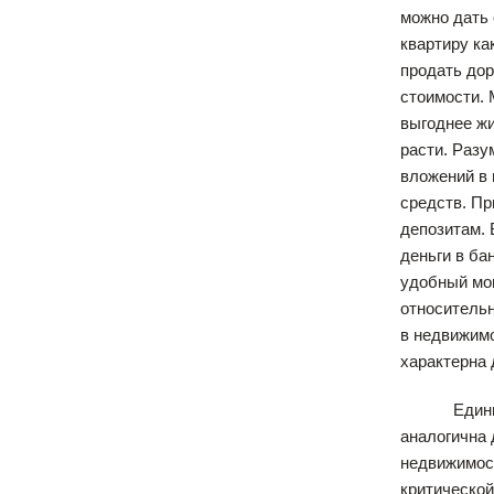
можно дать 
квартиру ка
продать дор
стоимости. 
выгоднее жи
расти. Разу
вложений в 
средств. Пр
депозитам. 
деньги в ба
удобный мон
относительн
в недвижимо
характерна 
Единичное 
аналогична 
недвижимост
критической