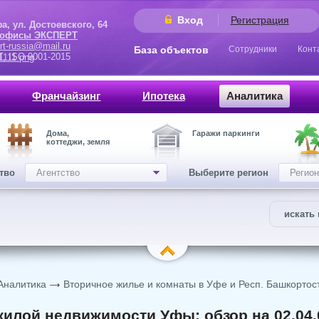
Вход
Регистрация
 Достоевского, 64
 офисы ЭКСПЕРТ
rt-russia@mail.ru
База объектов
Сотрудники
Конт
9001-2015
Франчайзинг
Ипотека
Аналитика
Дома,
Гаражи паркинги
коттеджи, земля
ство
Агентство
Выберите регион
Регион
искать 
Аналитика
Вторичное жилье и комнаты в Уфе и Респ. Башкортос
илой недвижимости Уфы: обзор на 02.04.0