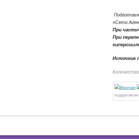
Подготовл
«Сети Аге
При части
При переп
гиперссыл
Источник 
Количество
подари им ин