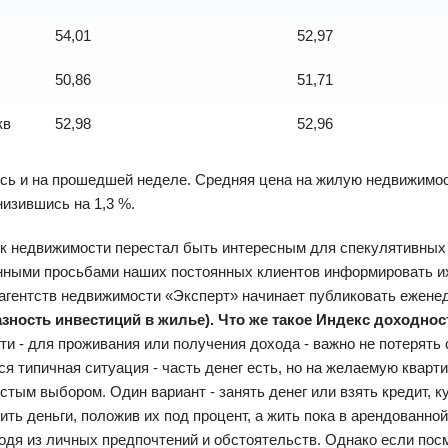
54,01
52,97
50,86
51,71
кв
52,98
52,96
ь и на прошедшей неделе. Средняя цена на жилую недвижимост
низившись на 1,3 %.
ижимости перестал быть интересным для спекулятивных влож
нными просьбами наших постоянных клиентов информировать их
 агентств недвижимости «Эксперт» начинает публиковать ежен
зность инвестиций в жилье). Что же такое Индекс доходно
и - для проживания или получения дохода - важно не потерять с
я типичная ситуация - часть денег есть, но на желаемую кварти
стым выбором. Один вариант - занять денег или взять кредит, к
пить деньги, положив их под процент, а жить пока в арендованн
одя из личных предпочтений и обстоятельств. Однако если посмо