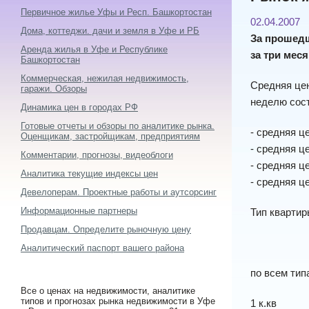
Первичное жилье Уфы и Респ. Башкортостан
02.04.2007
Дома, коттеджи. дачи и земля в Уфе и РБ
За прошедш
Аренда жилья в Уфе и Республике
за три мес
Башкортостан
Коммерческая, нежилая недвижимость,
Средняя цена
гаражи. Обзоры
неделю сост
Динамика цен в городах РФ
Готовые отчеты и обзоры по аналитике рынка.
- средняя це
Оценщикам, застройщикам, предприятиям
- средняя це
Комментарии, прогнозы, видеоблоги
- средняя це
Аналитика текущие индексы цен
- средняя ц
Девелоперам. Проектные работы и аутсорсинг
Информационные партнеры
Тип кварти
Продавцам. Определите рыночную цену
Аналитический паспорт вашего района
по всем тип
Все о ценах на недвижимости, аналитике
типов и прогнозах рынка недвижимости в Уфе
1 к.кв