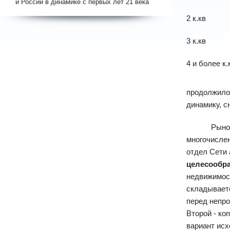
и России в динамике с первых лет 21 века
2 к.кв
3 к.кв
4 и более к.
продолжилос
динамику, с
Рынок недв
многочисле
отдел Сети
целесообра
недвижимост
складываетс
перед непро
Второй - ко
вариант исх