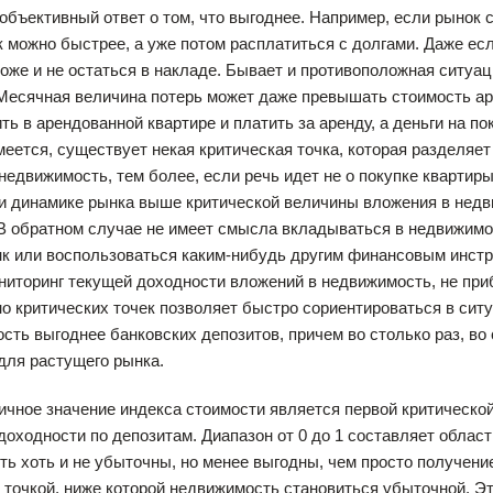
объективный ответ о том, что выгоднее. Например, если рынок 
к можно быстрее, а уже потом расплатиться с долгами. Даже ес
оже и не остаться в накладе. Бывает и противоположная ситуац
Месячная величина потерь может даже превышать стоимость ар
ть в арендованной квартире и платить за аренду, а деньги на по
меется, существует некая критическая точка, которая разделяе
недвижимость, тем более, если речь идет не о покупке квартир
и динамике рынка выше критической величины вложения в нед
В обратном случае не имеет смысла вкладываться в недвижимо
нк или воспользоваться каким-нибудь другим финансовым инст
иторинг текущей доходности вложений в недвижимость, не при
о критических точек позволяет быстро сориентироваться в ситу
сть выгоднее банковских депозитов, причем во столько раз, во
для растущего рынка.
значение индекса стоимости является первой критической то
доходности по депозитам. Диапазон от 0 до 1 составляет облас
ь хоть и не убыточны, но менее выгодны, чем просто получени
 точкой, ниже которой недвижимость становиться убыточной. Эт