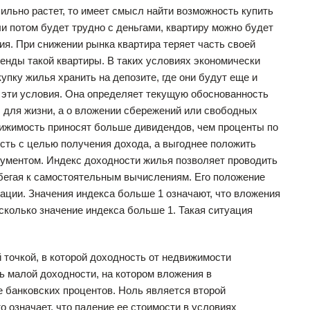
сильно растет, то имеет смысл найти возможность купить
ли потом будет трудно с деньгами, квартиру можно будет
ия. При снижении рынка квартира теряет часть своей
енды такой квартиры. В таких условиях экономически
купку жилья хранить на депозите, где они будут еще и
т эти условия. Она определяет текущую обоснованность
ы для жизни, а о вложении сбережений или свободных
вижимость приносят больше дивидендов, чем проценты по
сть с целью получения дохода, а выгоднее положить
рументом. Индекс доходности жилья позволяет проводить
бегая к самостоятельным вычислениям. Его положение
ации. Значения индекса больше 1 означают, что вложения
 сколько значение индекса больше 1. Такая ситуация
чкой, в которой доходность от недвижимости
ть малой доходности, на котором вложения в
е банковских процентов. Ноль является второй
о означает, что падение ее стоимости в условиях