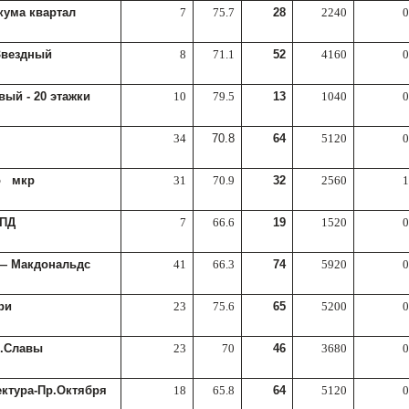
кума квартал
7
75.7
28
2240
0
-Звездный
8
71.1
52
4160
0
вый - 20 этажки
10
79.5
13
1040
0
34
70.8
64
5120
0
о мкр
31
70.9
32
2560
1
КПД
7
66.6
19
1520
0
— Макдональдс
41
66.3
74
5920
0
ри
23
75.6
65
5200
0
Б.Славы
23
70
46
3680
0
ектура-Пр.Октября
18
65.8
64
5120
0