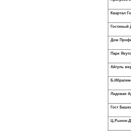
Квартал Г
Гостиный 
Дом Проф
Парк Яку
Айгуль мк
Б.Ибрагим
Ледовая А
Гост Башк
Ц.Рынок-Д