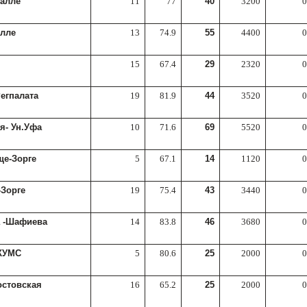
алле
11
77
40
3200
0
алле
13
74.9
55
4400
0
15
67.4
29
2320
0
егпалата
19
81.9
44
3520
0
я- Ун.Уфа
10
71.6
69
5520
0
е-Зорге
5
67.1
14
1120
0
-Зорге
19
75.4
43
3440
0
 -Шафиева
14
83.8
46
3680
0
КУМС
5
80.6
25
2000
0
остовская
16
65.2
25
2000
0