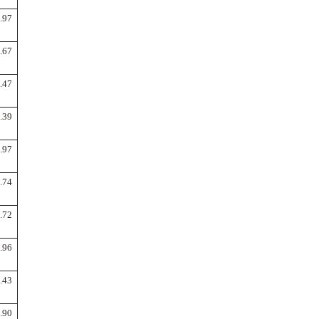
.97
.67
.47
.39
.97
.74
.72
.96
.43
.90