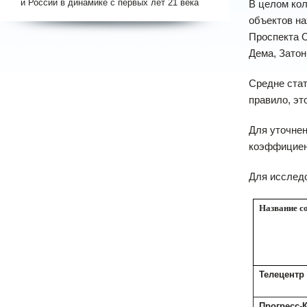
и России в динамике с первых лет 21 века
В целом кол
объектов на
Проспекта О
Дема, Затон
Средне стат
правило, эт
Для уточне
коэффициен
Для исслед
Название с
Телецентр
Прогресс-