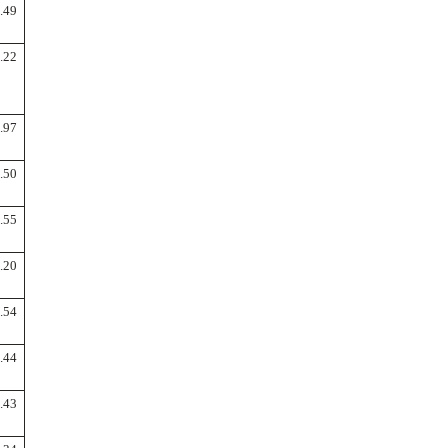
.49
.22
.97
.50
.55
.20
.54
.44
.43