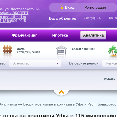
Вход
Регистрация
 Достоевского, 64
 офисы ЭКСПЕРТ
rt-russia@mail.ru
База объектов
Сотрудники
Конт
9001-2015
Франчайзинг
Ипотека
Аналитика
Дома,
Гаражи паркинги
коттеджи, земля
ство
Агентство
Выберите регион
Регион
искать 
Аналитика
Вторичное жилье и комнаты в Уфе и Респ. Башкортос
 цены на квартиры Уфы в 115 микрорайо