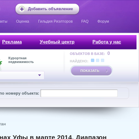
Добавить объявление
акты
Оценка
Гильдия Риэлторов
FAQ
Форум
Реклама
Учебный центр
Работа у нас
0
ОБЪЕКТОВ В БАЗЕ:
Курортная
НАЙДЕНО:
недвижимость
ПОКАЗАТЬ
по номеру объекта:
тан
нах Уфы в марте 2014. Диапазон