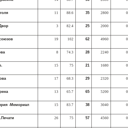
оголя
11
88.6
35
2800
0
Двор
3
82.4
25
2000
0
союзов
19
102
62
4960
0
това
8
74.3
28
2240
0
р.
15
75
21
1680
0
ова
17
68.3
29
2320
0
рена
13
65.7
65
5200
0
ирия -Мемориал
15
83.7
38
3040
0
.Печати
26
75
57
4560
0