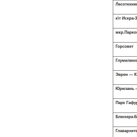
Лесотехни
к\т Искра
мкр.Парко
Горсовет
Глумилин
Эврен — 
Юрюзань 
Парк Гафу
Блюхера-
Главархит