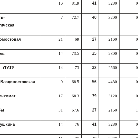
16
81.9
41
3280
0
тв-
7
72.7
40
3200
0
тичская
омостовая
21
69
27
2160
0
ль
14
73.5
35
2800
0
 -УГАТУ
14
73
32
2560
0
 Владивостокская
9
68.5
56
4480
0
енкомат
17
68.3
39
3120
0
бы
31
67.6
27
2160
1
бушкина
14
76
41
3280
0