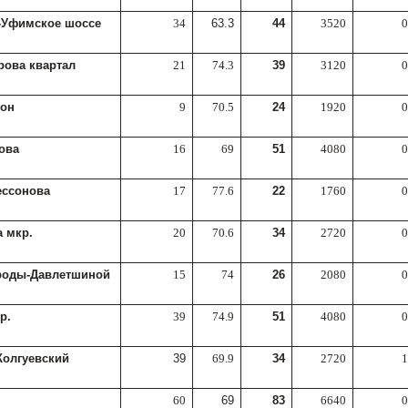
-Уфимское шоссе
34
63.3
44
3520
0
рова квартал
21
74.3
39
3120
0
гон
9
70.5
24
1920
0
ова
16
69
51
4080
0
ессонова
17
77.6
22
1760
0
 мкр.
20
70.6
34
2720
0
роды-Давлетшиной
15
74
26
2080
0
р.
39
74.9
51
4080
0
Колгуевский
39
69.9
34
2720
1
60
69
83
6640
0