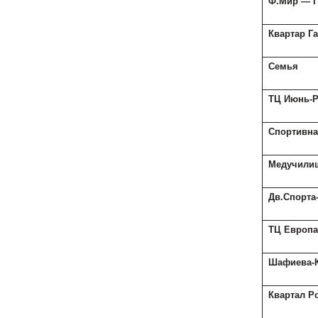
Ф.Мир — Г
Квартар Г
Семья
ТЦ Июнь-Р
Спортивна
Медучилищ
Дв.Спорта
ТЦ Европа
Шафиева-
Квартал Р