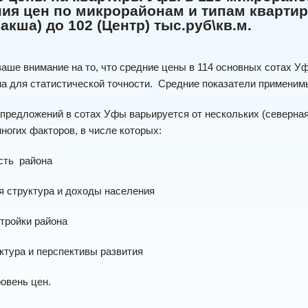
ия цен по микрорайонам и типам кварти
Шакша) до 102 (Центр) тыс.руб\кв.м.
ше внимание на то, что средние цены в 114 основных сотах Уф
а для статистической точности.
Средние показатели применим
предложений в сотах Уфы варьируется от нескольких (северная ч
многих факторов, в числе которых:
сть
района
я структура и доходы населения
стройки района
ктура и перспективы развития
ровень цен.