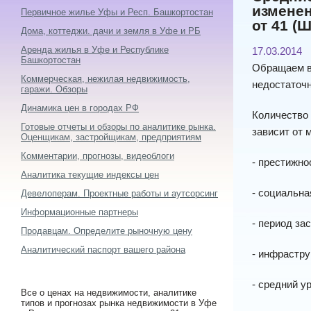
изменен
Первичное жилье Уфы и Респ. Башкортостан
от 41 (
Дома, коттеджи. дачи и земля в Уфе и РБ
Аренда жилья в Уфе и Республике
17.03.2014
Башкортостан
Обращаем ва
Коммерческая, нежилая недвижимость,
недостаточн
гаражи. Обзоры
Динамика цен в городах РФ
Количество 
Готовые отчеты и обзоры по аналитике рынка.
зависит от 
Оценщикам, застройщикам, предприятиям
Комментарии, прогнозы, видеоблоги
- престижно
Аналитика текущие индексы цен
- социальна
Девелоперам. Проектные работы и аутсорсинг
Информационные партнеры
- период за
Продавцам. Определите рыночную цену
Аналитический паспорт вашего района
- инфрастру
- средний у
Все о ценах на недвижимости, аналитике
типов и прогнозах рынка недвижимости в Уфе