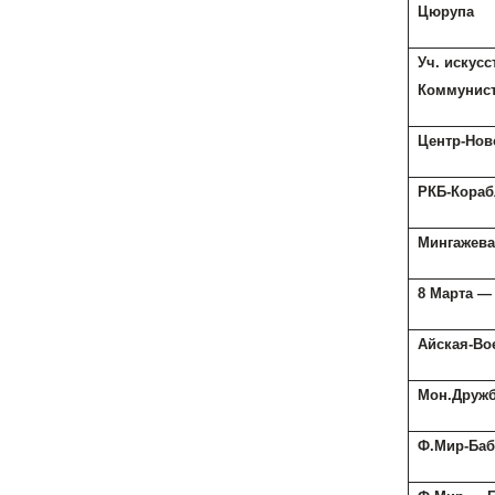
Цюрупа
Уч. искусс
Коммунис
Центр-Нов
РКБ-Кораб
Мингажева
8 Марта —
Айская-Во
Мон.Друж
Ф.Мир-Ба