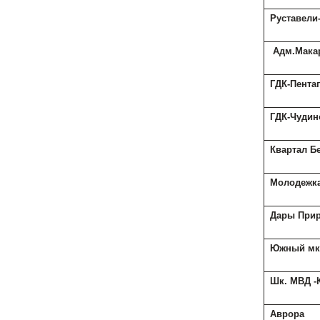
Руставели
Адм.Мака
ГДК-Пента
ГДК-Чудин
Квартал Б
Молодежка
Дары При
Южный мк
Шк. МВД -
Аврора