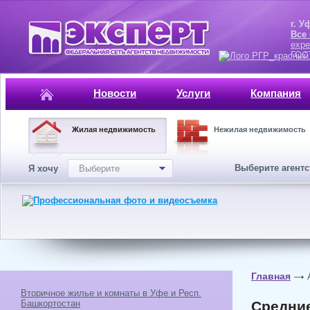
г. Уфа, ул.
Все
expe
ГОСТ, ISO 
Новости
Услуги
Компания
Жилая недвижимость
Нежилая недвижимость
Выберите агент
Я хочу
Выберите
Главная
Вторичное жилье и комнаты в Уфе и Респ.
Башкортостан
Средние