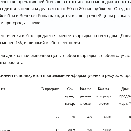
ичество предложений больше в относительно молодых и прести
ходится в ценовом диапазоне от 50 до 80 тыс руб\кв.м.. Средн
ктября и Зеленая Роща находятся выше средней цены рынка за кв
 и пригороды – ниже.
истически в Уфе продается
менее квартиры на один дом.
Доля
о менее 1%, и широкий выбор –иллюзия.
ния адекватной рыночной цены любой квартиры в любом случае
ты расчета.
ования используется программно-информационный ресурс «Горо
оты
В продаже
Ср.
Кол-во
Кол-во
Доля
цена,
домов
квартир
прода
тыс.р.
в соте
в соте
март, 
22
79
43
3440
0
Красина
14
68.7
36
2880
0