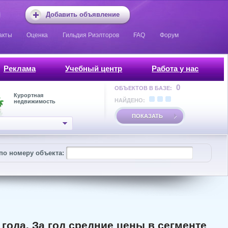
Добавить объявление
акты
Оценка
Гильдия Риэлторов
FAQ
Форум
Реклама
Учебный центр
Работа у нас
0
ОБЪЕКТОВ В БАЗЕ:
Курортная
НАЙДЕНО:
недвижимость
ПОКАЗАТЬ
по номеру объекта:
года. За год средние цены в сегменте