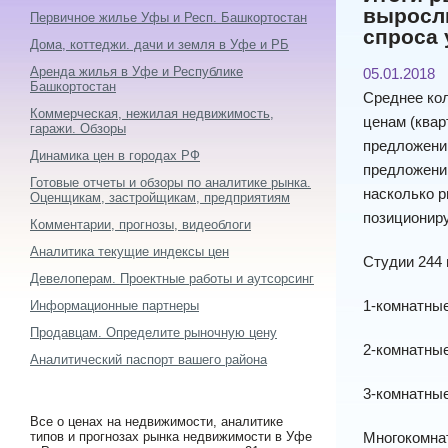
выросли
Первичное жилье Уфы и Респ. Башкортостан
спроса 
Дома, коттеджи. дачи и земля в Уфе и РБ
Аренда жилья в Уфе и Республике
05.01.2018
Башкортостан
Среднее кол
Коммерческая, нежилая недвижимость,
ценам (квар
гаражи. Обзоры
предложению
Динамика цен в городах РФ
предложению
Готовые отчеты и обзоры по аналитике рынка.
насколько р
Оценщикам, застройщикам, предприятиям
позициониру
Комментарии, прогнозы, видеоблоги
Аналитика текущие индексы цен
Студии 244
Девелоперам. Проектные работы и аутсорсинг
1-комнатные
Информационные партнеры
Продавцам. Определите рыночную цену
2-комнатные
Аналитический паспорт вашего района
3-комнатные
Все о ценах на недвижимости, аналитике
типов и прогнозах рынка недвижимости в Уфе
Многокомна