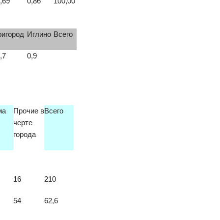
,69
0,86
100,00
ригород
Иглино
Всего
,7
0,9
ма
Прочие в
Всего
черте
города
16
210
54
62,6