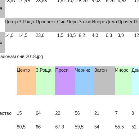
13,97
14,49
23,58
1,52
10,47
8,20
4,03
6,26
3,93
12
я
Центр
З.Роща
Проспект
Сип
Черн
Затон
Инорс
Дема
Прочее
П
14,0
14,5
23,6
1,5
10,5
8,2
4,0
6,3
3,9
12
я
Центр
З.Роща
Просп
Черник
Затон
Инорс
Де
ество
15
64
22
56
21
7
9
80,5
66
67,8
59,5
54
55,5
52