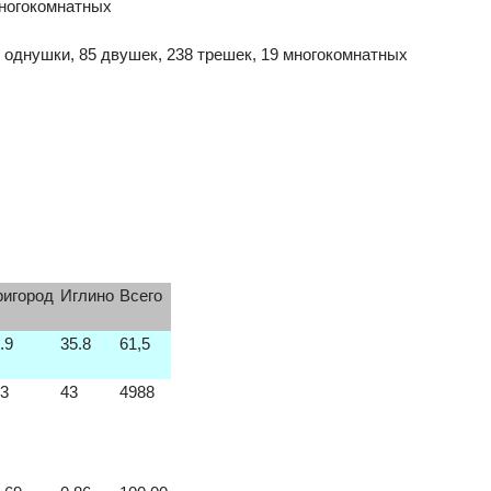
многокомнатных
3 однушки, 85 двушек, 238 трешек, 19 многокомнатных
ригород
Иглино
Всего
.9
35.8
61,5
3
43
4988