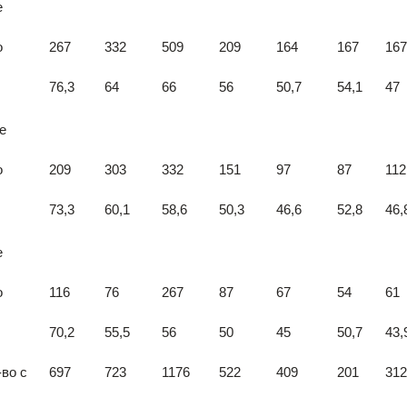
е
о
267
332
509
209
164
167
167
76,3
64
66
56
50,7
54,1
47
е
о
209
303
332
151
97
87
112
73,3
60,1
58,6
50,3
46,6
52,8
46,
е
о
116
76
267
87
67
54
61
70,2
55,5
56
50
45
50,7
43,
во с
697
723
1176
522
409
201
312