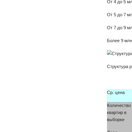
От 4 до 5 м
От 5 до 7 м
От 7 до 9 м
Более 9 млн.
Структура р
Ср. цена
Количество
квартир в
выборке