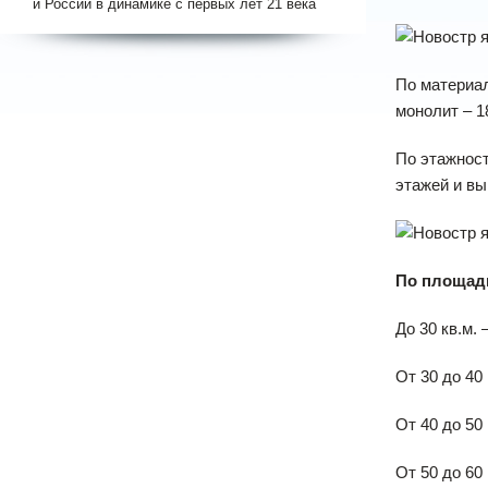
и России в динамике с первых лет 21 века
По материал
монолит – 1
По этажност
этажей и вы
По площад
До 30 кв.м.
От 30 до 40
От 40 до 50
От 50 до 60