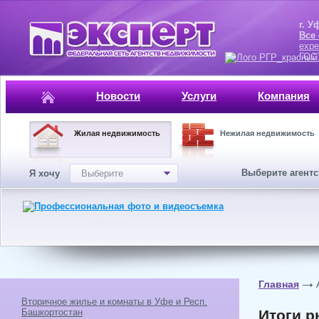
г. Уфа, ул.
Все
expe
ГОСТ, ISO 
Новости
Услуги
Компания
Жилая недвижимость
Нежилая недвижимость
Выберите агент
Я хочу
Выберите
Главная
Вторичное жилье и комнаты в Уфе и Респ.
Башкортостан
Итоги р