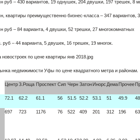
лн руб – 430 вариантов, 19 однушек, 204 двушки, 197 трешек, 8 
лн, квартиры преимущественно бизнес-класса – 347 вариантов, 
лн руб – 84 варианта, 4 двушки, 52 трешки, 27 многокомнатных
 руб – 44 варианта, 5 двушек, 16 трешек, 19 многок.
ынка недвижимости Уфы по цене квадратного метра и районам.
Центр
З.Роща
Проспект
Сип
Черн
Затон
Инорс
Дема
Прочее
П
72.1
62.2
61.1
56
51.5
52.2
53.1
51
49.9
48
697
723
1176
76
522
409
201
312
196
63