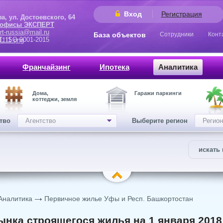
Вход
Регистрация
 Достоевского, 64
 офисы ЭКСПЕРТ
rt-russia@mail.ru
База объектов
Сотрудники
Конт
9001-2015
Франчайзинг
Ипотека
Аналитика
Дома,
Гаражи паркинги
коттеджи, земля
ство
Агентство
Выберите регион
Регион
искать 
Аналитика
Первичное жилье Уфы и Респ. Башкортостан
ынка строящегося жилья на 1 января 2018 