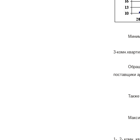
Миним
3-комн.кварти
Обращ
поставщики а
Также
Макси
1-, 2- комн. 