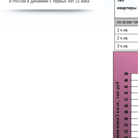
Тип
и России в динамике с первых лет 21 века
квартиры
по всем ти
1 к.кв.
2 к.кв.
3 к.кв.