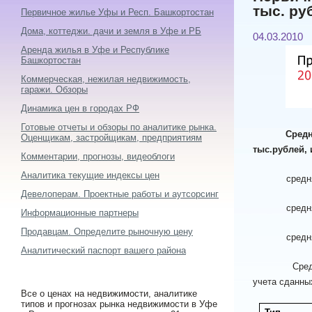
тыс. ру
Первичное жилье Уфы и Респ. Башкортостан
Дома, коттеджи. дачи и земля в Уфе и РБ
04.03.2010
Аренда жилья в Уфе и Республике
Башкортостан
Коммерческая, нежилая недвижимость,
гаражи. Обзоры
Динамика цен в городах РФ
Готовые отчеты и обзоры по аналитике рынка.
Средн
Оценщикам, застройщикам, предприятиям
тыс.рублей, 
Комментарии, прогнозы, видеоблоги
Аналитика текущие индексы цен
средняя цена
Девелоперам. Проектные работы и аутсорсинг
средняя цена
Информационные партнеры
Продавцам. Определите рыночную цену
средняя цена
Аналитический паспорт вашего района
Средняя цена
учета сданны
Все о ценах на недвижимости, аналитике
типов и прогнозах рынка недвижимости в Уфе