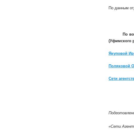
По данным от
По во
(Уфимского 
Якуповой Ир
Поляковой О
Сети агентс
Подготовлен
«Сети Аген