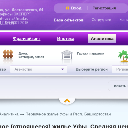
Вход
Регистрация
 Достоевского, 64
 офисы ЭКСПЕРТ
rt-russia@mail.ru
База объектов
Сотрудники
Конт
9001-2015
Франчайзинг
Ипотека
Аналитика
Дома,
Гаражи паркинги
коттеджи, земля
ство
Агентство
Выберите регион
Регион
искать 
Аналитика
Первичное жилье Уфы и Респ. Башкортостан
ое (строящееся) жилье Уфы. Средняя цена