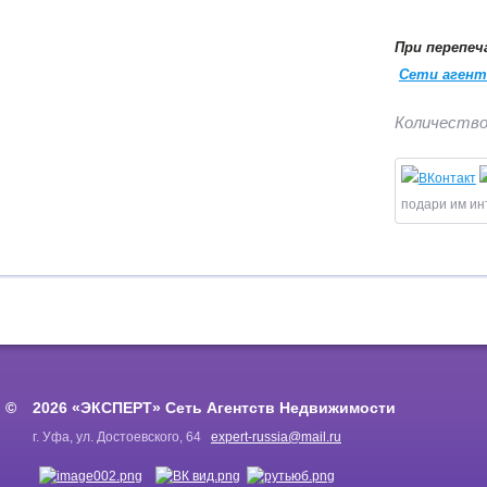
При перепеч
Сети агент
Количество
подари им ин
2026 «ЭКСПЕРТ» Сеть Агентств Недвижимости
г. Уфа, ул. Достоевского, 64
expert-russia@mail.ru