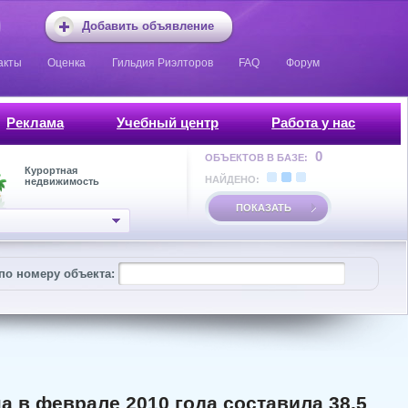
Добавить объявление
акты
Оценка
Гильдия Риэлторов
FAQ
Форум
Реклама
Учебный центр
Работа у нас
0
ОБЪЕКТОВ В БАЗЕ:
Курортная
НАЙДЕНО:
недвижимость
ПОКАЗАТЬ
по номеру объекта:
 в феврале 2010 года составила 38,5