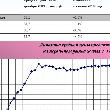
Средняя цена 1кв.м.,
Изменения
декабрь 2009 г., тыс.руб.
с начала 2010 года
пам
38,1
+1,0%
37,7
+1,1%
38,7
-0,8%
37,7
+4,0%