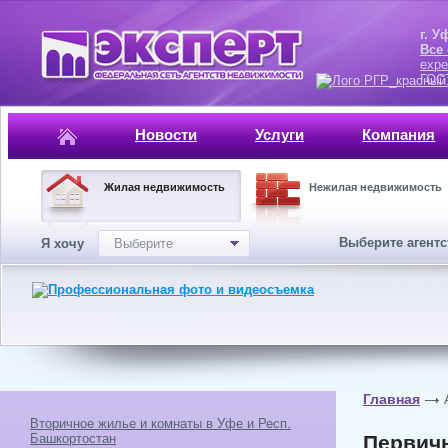
г. Уфа, ул.
Все
expe
ГОСТ, ISO 
Новости
Услуги
Компания
Жилая недвижимость
Нежилая недвижимость
Выберите агент
Я хочу
Выберите
Главная
Вторичное жилье и комнаты в Уфе и Респ.
Башкортостан
Первичн