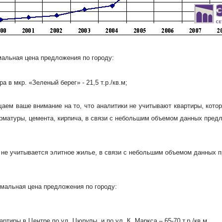
альная цена предложения по городу:
ра в мкр. «Зеленый берег» - 21,5 т.р./кв.м;
аем ваше внимание на то, что аналитики не учитывают квартиры, кото
рматуры, цемента, кирпича, в связи с небольшим объемом данных пред
 не учитывается элитное жилье, в связи с небольшим объемом данных 
мальная цена предложения по городу:
квартиры в Центре по ул. Цюрупы и по ул. К. Маркса – 65-70 т.р./кв.м.