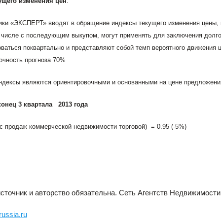
ущего изменения цен
.
ики «ЭКСПЕРТ» вводят в обращение индексы текущего изменения цены,
м числе с последующим выкупом, могут применять для заключения долг
оваться поквартально и представляют собой темп вероятного движения 
очность прогноза 70%
дексы являются ориентировочными и основанными на цене предложения,
онец 3 квартала
2013 года
кс продаж коммерческой недвижимости торговой)
= 0.95 (-5%)
сточник и авторство обязательна. Сеть Агентств Недвижимост
russia
.
ru