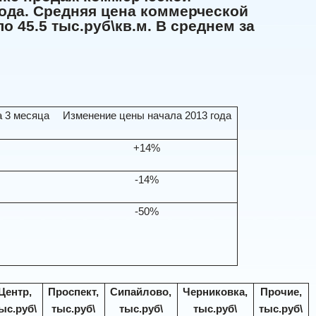
года. Средняя цена коммерческой
 45.5 тыс.руб\кв.м. В среднем за
а 3 месяца
Изменение цены начала 2013 года
+14%
-14%
-50%
Центр,
Проспект,
Сипайлово,
Черниковка,
Прочие,
ыс.руб\
тыс.руб\
тыс.руб\
тыс.руб\
тыс.руб\