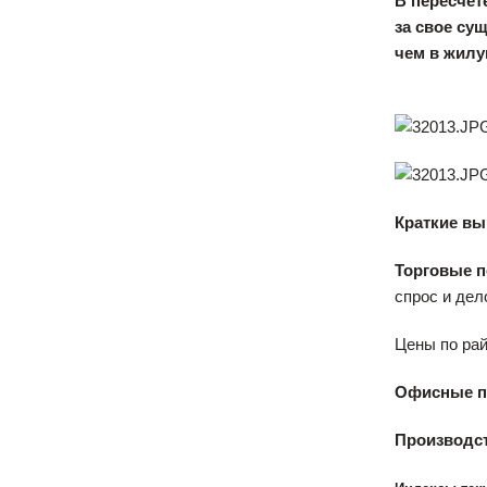
В пересчете
за свое су
чем в жилую
Краткие в
Торговые 
спрос и дел
Цены по рай
Офисные 
Производс