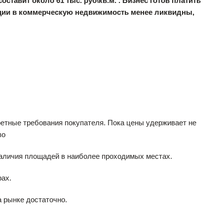
ставит около 61 тыс. руб\кв.м. . Бизнес готов платить
тиции в коммерческую недвижимость менее ликвидны,
ретные требования покупателя. Пока цены удерживает не
во
наличия площадей в наиболее проходимых местах.
рах.
а рынке достаточно.