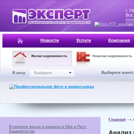
г. Уфа, ул.
Все
expe
ГОСТ, ISO 
Новости
Услуги
Компания
Жилая недвижимость
Нежилая недвижимость
Выберите агент
Я хочу
Выберите
Главная
Вторичное жилье и комнаты в Уфе и Респ.
Башкортостан
Анализ 