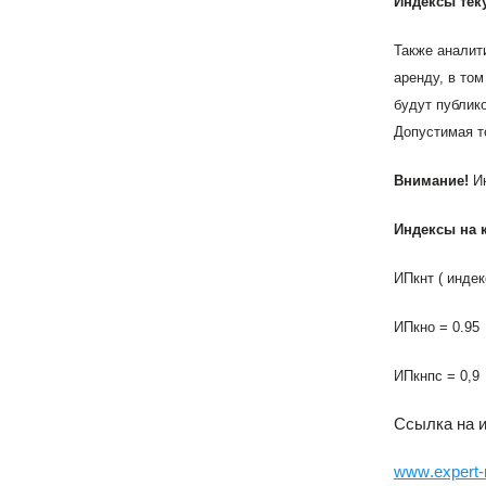
Индексы тек
Также аналит
аренду, в то
будут публик
Допустимая т
Внимание!
Ин
Индексы на к
ИПкнт ( инде
ИПкно = 0.95
ИПкнпс = 0,9
Ссылка на и
www
.
expert
-