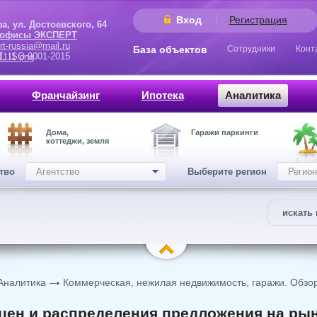
Вход
Регистрация
 Достоевского, 64
 офисы ЭКСПЕРТ
rt-russia@mail.ru
База объектов
Сотрудники
Конт
9001-2015
Франчайзинг
Ипотека
Аналитика
Дома,
Гаражи паркинги
коттеджи, земля
ство
Агентство
Выберите регион
Регион
искать 
Аналитика
Коммерческая, нежилая недвижимость, гаражи. Обзо
цен и распределения предложения на ры