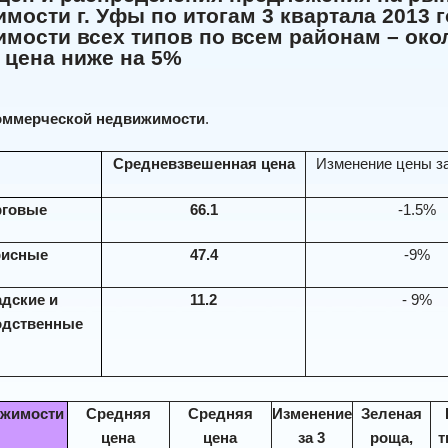
мости г. Уфы по итогам 3 квартала 2013 
мости всех типов по всем районам – около
 цена ниже на 5%
оммерческой недвижимости
.
Средневзвешенная цена
Изменение цены з
рговые
66.1
-1.5%
исные
47.4
-9%
дские и
11.2
- 9%
одственные
Средняя
Средняя
Изменение
ижимости
Зеленая
цена
цена
за 3
роща,
т