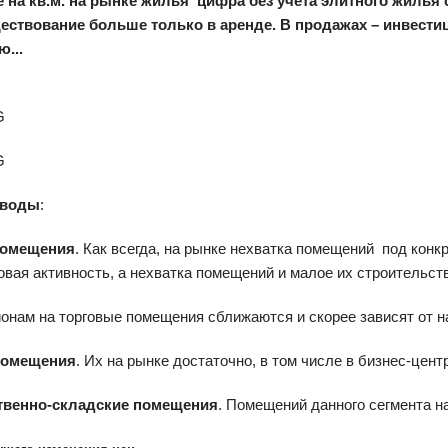
 на кв.м. на рынке жилья цифра без учета элитного жилья со
ществование больше только в аренде. В продажах – инвес
...
ыводы
:
помещения
. Как всегда, на рынке нехватка помещений
под конк
овая активность, а нехватка помещений и малое их строительст
онам на торговые помещения сближаются и скорее зависят от 
помещения
. Их на рынке достаточно, в том числе в бизнес-цент
твенно-складские помещения
. Помещений данного сегмента н