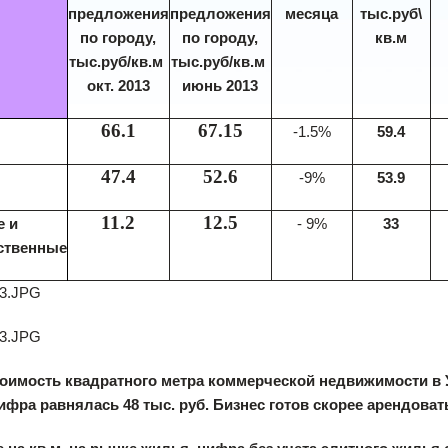
предложения
предложения
месяца
тыс.руб\
по городу,
по городу,
кв.м
тыс.руб/кв.м
тыс.руб/кв.м
окт. 2013
июнь 2013
66.1
67.15
-1.5%
59.4
47.4
52.6
-9%
53.9
11.2
12.5
- 9%
33
е и
ственные
оимость квадратного метра коммерческой недвижимости в Уф
ифра равнялась 48 тыс. руб. Бизнес готов скорее арендовать