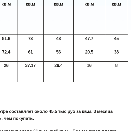
кв.м
кв.м
кв.м
кв.м
кв.м
81.8
73
43
47.7
45
72.4
61
56
20.5
38
26
37.17
26.4
16
8
е составляет около 45.5 тыс.руб за кв.м. 3 месяца
, чем покупать.