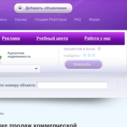
Добавить объявление
акты
Оценка
Гильдия Риэлторов
FAQ
Форум
Реклама
Учебный центр
Работа у нас
0
ОБЪЕКТОВ В БАЗЕ:
Курортная
НАЙДЕНО:
недвижимость
ПОКАЗАТЬ
по номеру объекта:
ры
нке продаж коммерческой