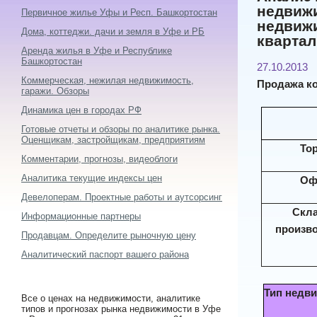
недвижи
Первичное жилье Уфы и Респ. Башкортостан
недвижи
Дома, коттеджи. дачи и земля в Уфе и РБ
квартал
Аренда жилья в Уфе и Республике
Башкортостан
27.10.2013
Коммерческая, нежилая недвижимость,
Продажа к
гаражи. Обзоры
Динамика цен в городах РФ
Готовые отчеты и обзоры по аналитике рынка.
Оценщикам, застройщикам, предприятиям
То
Комментарии, прогнозы, видеоблоги
Аналитика текущие индексы цен
Оф
Девелоперам. Проектные работы и аутсорсинг
Скла
Информационные партнеры
произв
Продавцам. Определите рыночную цену
Аналитический паспорт вашего района
Тип недв
Все о ценах на недвижимости, аналитике
типов и прогнозах рынка недвижимости в Уфе