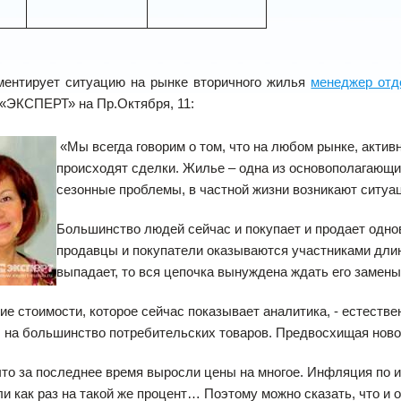
ментирует ситуацию на рынке вторичного жилья
менеджер отд
 «ЭКСПЕРТ» на Пр.Октября, 11:
«Мы всегда говорим о том, что на любом рынке, актив
происходят сделки. Жилье – одна из основополагающи
сезонные проблемы, в частной жизни возникают ситуа
Большинство людей сейчас и покупает и продает однов
продавцы и покупатели оказываются участниками длинн
выпадает, то вся цепочка вынуждена ждать его замены
ие стоимости, которое сейчас показывает аналитика, - естест
 на большинство потребительских товаров. Предвосхищая ново
то за последнее время выросли цены на многое. Инфляция по ит
и как раз на такой же процент… Поэтому можно сказать, что и 