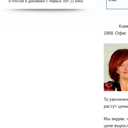
и России в динамике с первых лет 21 века
Ком
1868. Офис
То увеличен
растут цены
Мы видим, ч
цене выросл