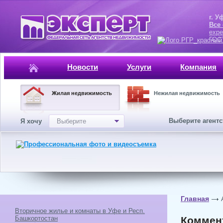
г. Уфа, ул.
Все
expe
ГОСТ, ISO 
Новости
Услуги
Компания
Жилая недвижимость
Нежилая недвижимость
Выберите агент
Я хочу
Выберите
Главная
Вторичное жилье и комнаты в Уфе и Респ.
Башкортостан
Коммент