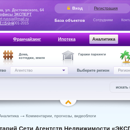
Вход
Регистрация
 Достоевского, 64
 офисы ЭКСПЕРТ
rt-russia@mail.ru
База объектов
Сотрудники
Конт
9001-2015
Франчайзинг
Ипотека
Аналитика
Дома,
Гаражи паркинги
коттеджи, земля
ство
Агентство
Выберите регион
Регион
искать 
Аналитика
Комментарии, прогнозы, видеоблоги
арий Сети Агентств Недвижимости «ЭКСП