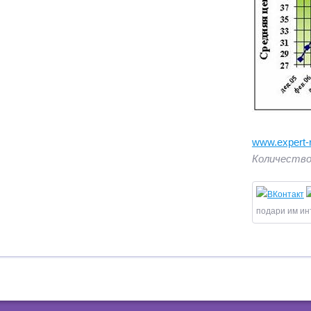
www.expert-r
Количество
подари им ин