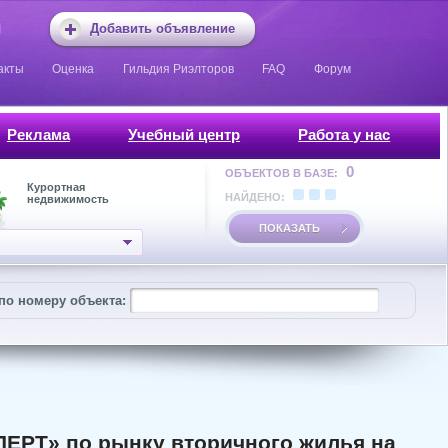
Добавить объявление
акты
Оценка
Гильдия Риэлторов
FAQ
Форум
Реклама
Учебный центр
Работа у нас
0
ОБЪЕКТОВ В БАЗЕ:
Курортная
НАЙДЕНО:
недвижимость
ПОКАЗАТЬ
по номеру объекта:
ЕРТ» по рынку вторичного жилья на