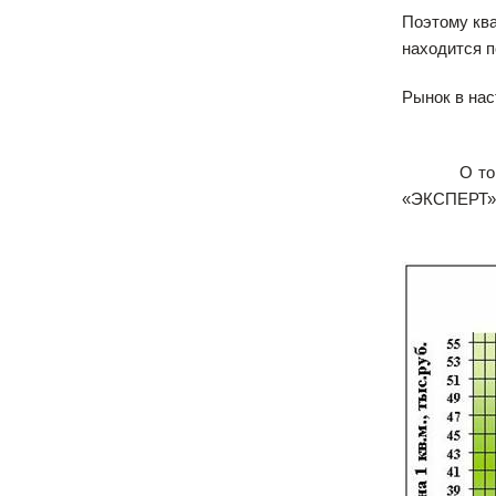
Поэтому ква
находится п
Рынок в на
О то
«ЭКСПЕРТ»