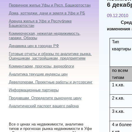
6 декабр
Первичное жилье Уфы и Респ. Башкортостан
Дома, коттеджи. дачи и земля в Уфе и РБ
09.12.2010
Аренда жилья в Уфе и Республике
Сред
Башкортостан
изменения 
Коммерческая, нежилая недвижимость,
гаражи. Обзоры
Тип
Динамика цен в городах РФ
квартиры
Готовые отчеты и обзоры по аналитике рынка.
Оценщикам, застройщикам, предприятиям
Комментарии, прогнозы, видеоблоги
по всем
Аналитика текущие индексы цен
типам
Девелоперам. Проектные работы и аутсорсинг
1 к.кв.
Информационные партнеры
2 к.кв.
Продавцам. Определите рыночную цену
Аналитический паспорт вашего района
3 к.кв.
Все о ценах на недвижимости, аналитике
4 и более
типов и прогнозах рынка недвижимости в Уфе
к.кв.