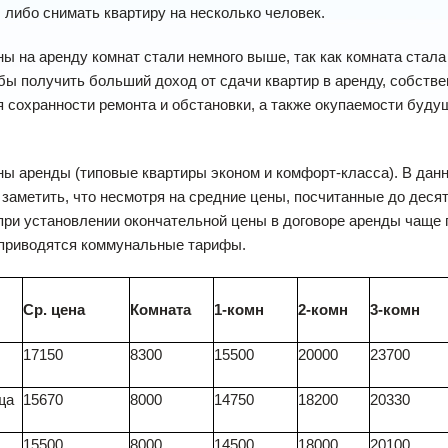
 либо снимать квартиру на несколько человек.
ы на аренду комнат стали немного выше, так как комната стала 
бы получить больший доход от сдачи квартир в аренду, собстве
я сохранности ремонта и обстановки, а также окупаемости будущ
ы аренды (типовые квартиры эконом и комфорт-класса). В данн
 заметить, что несмотря на средние цены, посчитанные до дес
при установлении окончательной цены в договоре аренды чаще 
 приводятся коммунальные тарифы.
Ср. цена
Комната
1-комн
2-комн
3-комн
17150
8300
15500
20000
23700
ща
15670
8000
14750
18200
20330
15500
8000
14500
18000
20100