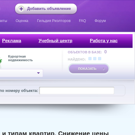
Добавить объявление
акты
Оценка
Гильдия Риэлторов
FAQ
Форум
Реклама
Учебный центр
Работа у нас
0
ОБЪЕКТОВ В БАЗЕ:
Курортная
НАЙДЕНО:
недвижимость
ПОКАЗАТЬ
по номеру объекта:
м и типам квартир. Снижение цены