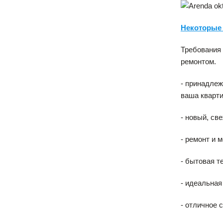
Некоторые 
Требования 
ремонтом.
- принадлеж
ваша кварти
- новый, св
- ремонт и 
- бытовая т
- идеальная
- отличное 