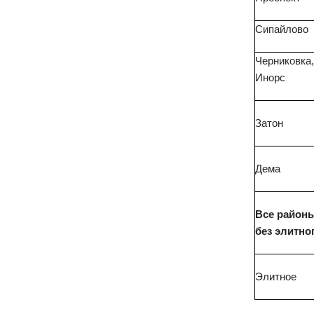
Сипайлово
Черниковка,
Инорс
Затон
Дема
Все район
без элитно
Элитное