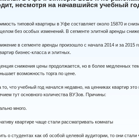
дит, несмотря на начавшийся учебный го
имость типовой квартиры в Уфе составляет около 15870 и снизила
 целом без особых изменений. В сегменте элитной аренды сниж
ижение в сегменте аренды произошло с начала 2014 и за 2015 го
вартир бизнес-класса и элитных.
енция снижения цены продолжается, но в более медленных темп
ньшает возможность торга по цене.
 то, что учебный год начался недавно, на ценниках квартир это
ичием тут основного количества ВУЗов. Причины:
еально много.
рнативу квартире чаще стали рассматривать комнаты
рить о студентах как об особой целевой аудитории, то они ста