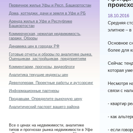
происхо
Первичное жилье Уфы и Респ. Башкортостан
Дома, коттеджи. дачи и земля в Уфе и РБ
18.10.2016
Аренда жилья в Уфе и Республике
Средняя сто
Башкортостан
элитное – в
Коммерческая, нежилая недвижимость,
гаражи. Обзоры
Основное сн
Динамика цен в городах РФ
более для к
Готовые отчеты и обзоры по аналитике рынка.
Оценщикам, застройщикам, предприятиям
Сейчас тенд
Комментарии, прогнозы, видеоблоги
которая уме
Аналитика текущие индексы цен
Девелоперам. Проектные работы и аутсорсинг
Несмотря на
связи с нал
Информационные партнеры
Продавцам. Определите рыночную цену
- квартир р
Аналитический паспорт вашего района
- как альте
Все о ценах на недвижимости, аналитике
- если гово
типов и прогнозах рынка недвижимости в Уфе