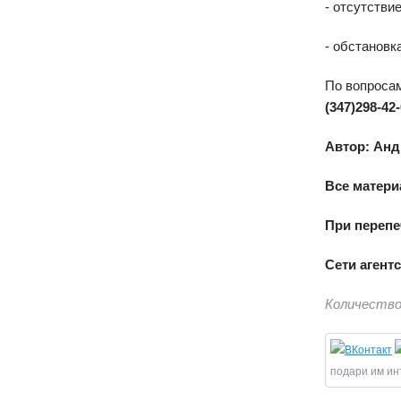
- отсутстви
- обстановк
По вопроса
(347)298-42
Автор: Анд
Все матери
При перепе
Сети агент
Количество
подари им ин