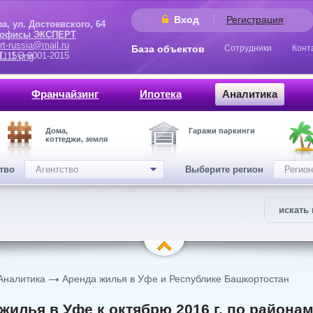
Вход
Регистрация
 Достоевского, 64
 офисы ЭКСПЕРТ
rt-russia@mail.ru
База объектов
Сотрудники
Конт
9001-2015
Франчайзинг
Ипотека
Аналитика
Дома,
Гаражи паркинги
коттеджи, земля
ство
Агентство
Выберите регион
Регион
искать 
Аналитика
Аренда жилья в Уфе и Республике Башкортостан
жилья в Уфе к октябрю 2016 г. по района