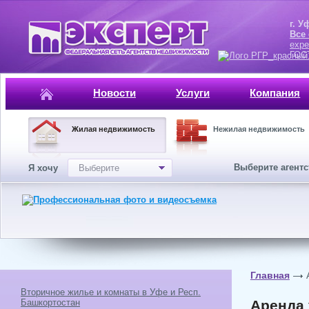
г. Уфа, ул.
Все
expe
ГОСТ, ISO 
Новости
Услуги
Компания
Жилая недвижимость
Нежилая недвижимость
Выберите агент
Я хочу
Выберите
Главная
Вторичное жилье и комнаты в Уфе и Респ.
Башкортостан
Аренда 