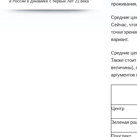
и России в динамике с первых лет 21 века
проживания,
Средние цен
Сейчас, что
точки зрени
вариант.
Средние цен
Также стоит
величины), 
аргументов
Центр
Зеленая ро
Проспект