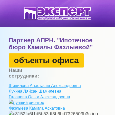
Партнер АПРН. "Ипотечное
бюро Камилы Фазлыевой"
объекты офиса
Наши
сотрудники:
Шипилова
Анастасия
Александровна
Лукина
Ляйсан
Шамилевна
Галанова
Ольга
Александровна
Фазлыева
Камила
Асхатовна