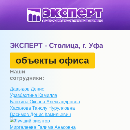
ЭКСПЕРТ - Столица, г. Уфа
объекты офиса
Наши
сотрудники:
Давыдов
Денис
Уразбахтина
Камилла
Блохина
Оксана
Александровна
Хасанова
Танслу
Нурулловна
Васимов
Денис
Камильевич
Миргалеева
Галима
Анасовна