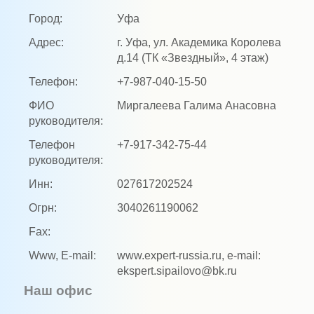
Город:
Уфа
Адрес:
г. Уфа, ул. Академика Королева
д.14 (ТК «Звездный», 4 этаж)
Телефон:
+7-987-040-15-50
ФИО
Миргалеева Галима Анасовна
руководителя:
Телефон
+7-917-342-75-44
руководителя:
Инн:
027617202524
Огрн:
3040261190062
Fax:
Www, E-mail:
www.expert-russia.ru, e-mail:
ekspert.sipailovo@bk.ru
Наш офис