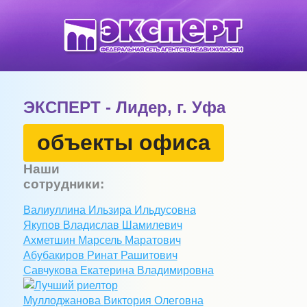
ЭКСПЕРТ - Лидер, г. Уфа
объекты офиса
Наши
сотрудники:
Валиуллина
Ильзира
Ильдусовна
Якупов
Владислав
Шамилевич
Ахметшин
Марсель
Маратович
Абубакиров
Ринат
Рашитович
Савчукова
Екатерина
Владимировна
Муллоджанова
Виктория
Олеговна