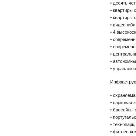
• десять ч
• квартиры 
• квартиры 
• видеонабл
• 4 высокос
• современ
• современ
• централь
• автономны
• управляю
Инфраструк
• охраняема
• парковая 
• бассейны 
• португаль
• технопарк
• фитнес-ко