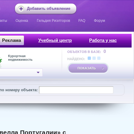
Добавить объявление
акты
Оценка
Гильдия Риэлторов
FAQ
Форум
Реклама
Учебный центр
Работа у нас
0
ОБЪЕКТОВ В БАЗЕ:
Курортная
НАЙДЕНО:
недвижимость
ПОКАЗАТЬ
по номеру объекта:
велла Португалии» с