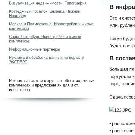
Визуализация недвижимости. Типография
В инфра
Коттеджный поселок Каменки. Нижний
Новгород
Это и систе
Москва и Подмосковье. Новостройки и жилые
млн. рублей
комплексы
Санкт-Петербург. Новостройки и жилые
Также будет
комплексы.
будет постр
Информационные партнеры
В соста
Реклама и обработка данных на портале
ЭКСПЕРТ
большая пло
португальск
Рекламные статьи о крупных объектах, жилых
парк, тенни
комплексах и предложениях для и от
инвесторов
Сдача перво
• расположе
• расстояни