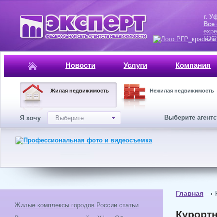
г. Уфа, ул.
Все
expe
ГОСТ, ISO 
Новости
Услуги
Компания
Жилая недвижимость
Нежилая недвижимость
Выберите агент
Я хочу
Выберите
Главная
Жилые комплексы городов России статьи
Курортн