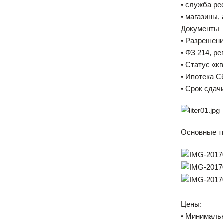
• служба р
• магазины,
Документы
• Разрешени
• ФЗ 214, р
• Статус «к
• Ипотека С
• Срок сдачи
Основные т
Цены:
• Минимальн