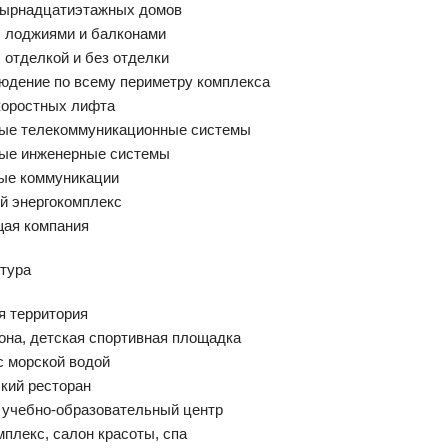
етырнадцатиэтажных домов
с лоджиями и балконами
с отделкой и без отделки
юдение по всему периметру комплекса
коростных лифта
ные телекоммуникационные системы
ные инженерные системы
ные коммуникации
й энергокомплекс
щая компания
тура
я территория
зона, детская спортивная площадка
с морской водой
ский ресторан
, учебно-образовательный центр
мплекс, салон красоты, спа