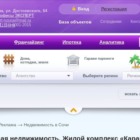
Вход
Регистрация
 Достоевского, 64
 офисы ЭКСПЕРТ
rt-russia@mail.ru
База объектов
Сотрудники
Конт
9001-2015
Франчайзинг
Ипотека
Аналитика
Дома,
Гаражи паркинги
коттеджи, земля
ство
Агентство
Выберите регион
Регион
искать 
Реклама
Недвижимость в Сочи
ая недвижимость. Жилой комплекс «Кара