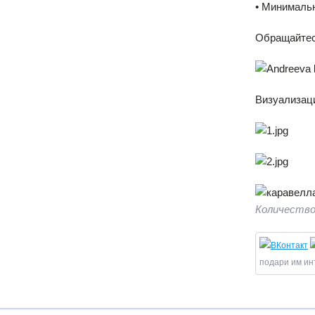
• Минимальн
Обращайтес
Визуализац
Количество
подари им ин