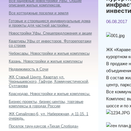
Все надежные новостройки Уфы. Общие
инфраст
описания жилых комплексов.
инвест
Все коттеджные поселки и земля
Готовые и строящиеся индивидуальные дома
06.08.2017
и проекты для частной застройки .
Новостройки Уфы. Спецепредложения и акции
Квартиры Уфы от инвесторов. Фоторепортажи
со строек
ЖК «Каравел
Чебоксары. Новостройки и жилые комплексы
курортном к
Казань. Новостройки и жилые комплексы
В продаже н
Недвижимость в Сочи
объединение
ЖК Старый Центр. Квартал ул.
В состав жи
Чернышевского, Гафури, Коммунистической,
центр, парк
Султанова
Все коммун
Краснодар. Новостройки и жилые комплексы.
Комплекс вы
Бизнес-проекты, бизнес-центры, торговые
шоссе и по 
комплексы в городах России
ЖК Сипайлово-6, ул. Набережная, д.11-15. 1
очередь.
Поселок таун-хаусов «Тихая Слобода»