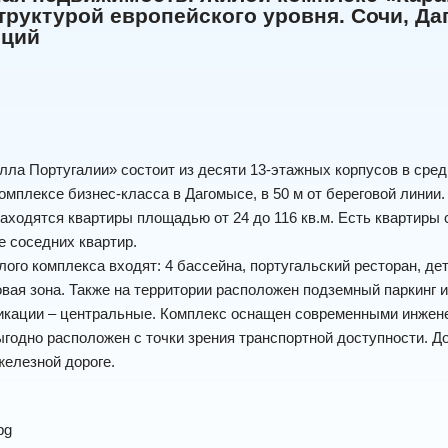
руктурой европейского уровня. Сочи, Да
иций
ла Португалии» состоит из десяти 13-этажных корпусов в сре
омплексе бизнес-класса в Дагомысе, в 50 м от береговой линии.
аходятся квартиры площадью от 24 до 116 кв.м. Есть квартиры 
 соседних квартир.
лого комплекса входят: 4 бассейна, португальский ресторан, д
овая зона. Также на территории расположен подземный паркинг и
икации – центральные. Комплекс оснащен современными инжене
годно расположен с точки зрения транспортной доступности. Д
железной дороге.