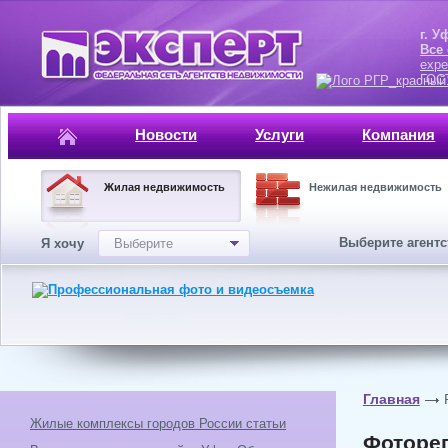
г. Уфа, ул.
Все
expe
ГОСТ, ISO 
Новости
Услуги
Компания
Жилая недвижимость
Нежилая недвижимость
Выберите агент
Я хочу
Выберите
Главная
Жилые комплексы городов России статьи
Фотореп