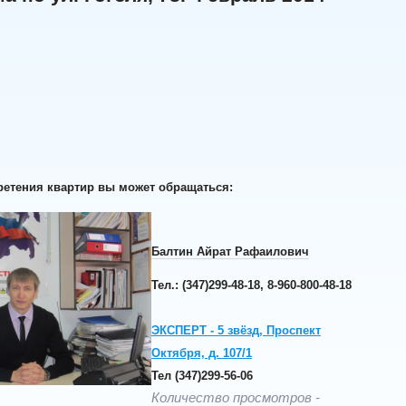
етения квартир вы может обращаться:
Балтин Айрат Рафаилович
Тел.:
(347)299-48-18, 8-960-800-48-18
ЭКСПЕРТ - 5 звёзд, Проспект
Октября, д. 107/1
Тел (347)299-56-06
Количество просмотров -