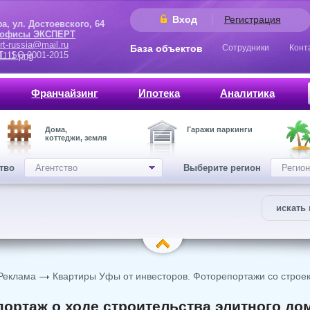
Вход
Регистрация
 Достоевского, 64
 офисы ЭКСПЕРТ
rt-russia@mail.ru
База объектов
Сотрудники
Конт
9001-2015
Франчайзинг
Ипотека
Аналитика
Дома,
Гаражи паркинги
коттеджи, земля
ство
Агентство
Выберите регион
Регион
искать 
Реклама
Квартиры Уфы от инвесторов. Фоторепортажи со строе
ортаж о ходе строительства элитного дома