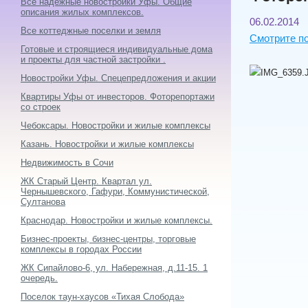
Все надежные новостройки Уфы. Общие
описания жилых комплексов.
06.02.2014
Все коттеджные поселки и земля
Смотрите по
Готовые и строящиеся индивидуальные дома
и проекты для частной застройки .
Новостройки Уфы. Спецепредложения и акции
Квартиры Уфы от инвесторов. Фоторепортажи
со строек
Чебоксары. Новостройки и жилые комплексы
Казань. Новостройки и жилые комплексы
Недвижимость в Сочи
ЖК Старый Центр. Квартал ул.
Чернышевского, Гафури, Коммунистической,
Султанова
Краснодар. Новостройки и жилые комплексы.
Бизнес-проекты, бизнес-центры, торговые
комплексы в городах России
ЖК Сипайлово-6, ул. Набережная, д.11-15. 1
очередь.
Поселок таун-хаусов «Тихая Слобода»