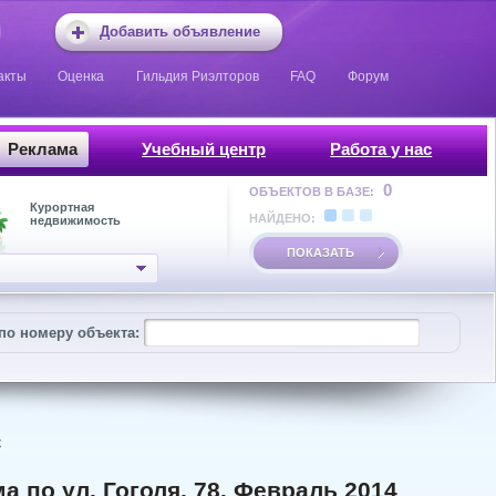
Добавить объявление
акты
Оценка
Гильдия Риэлторов
FAQ
Форум
Реклама
Учебный центр
Работа у нас
0
ОБЪЕКТОВ В БАЗЕ:
Курортная
НАЙДЕНО:
недвижимость
ПОКАЗАТЬ
по номеру объекта:
к
 по ул. Гоголя, 78. Февраль 2014