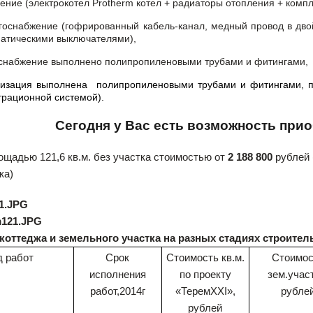
ение (
электрокотел Protherm
котел + радиаторы отопления + компл
госнабжение (гофрированный кабель-канал, медный провод в дво
атическими выключателями),
снабжение выполнено полипропиленовыми трубами и фитингами,
лизация выполнена
полипропиленовыми трубами и фитингами, п
рационной системой).
Сегодня у Вас есть возможность прио
щадью 121,6 кв.м. без участка стоимостью от
2 188 800
рублей 
ка)
коттеджа и земельного участка на разных стадиях строител
д работ
Срок
Стоимость кв.м.
Стоимос
исполнения
по проекту
зем.участ
работ,2014г
«Терем
XXI
»,
рубле
рублей