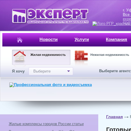
г. Уфа, ул.
Все
expe
ГОСТ, ISO 
Новости
Услуги
Компания
Жилая недвижимость
Нежилая недвижимость
Выберите агент
Я хочу
Выберите
Главная
Жилые комплексы городов России статьи
Готовые