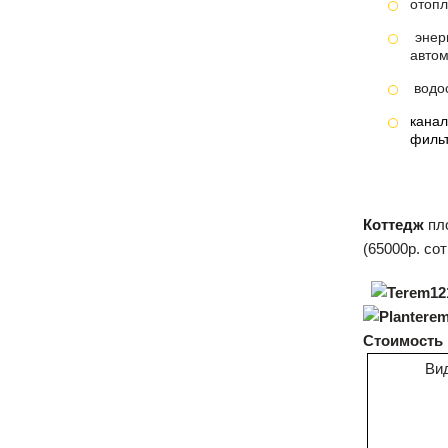
отопл
энер
автом
водо
кана
фильт
Коттедж
пло
(65000р. сот
Стоимость 
Ви