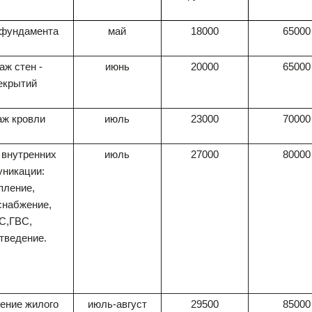
фундамента
май
18000
65000
аж стен -
июнь
20000
65000
екрытий
ж кровли
июль
23000
70000
 внутренних
июль
27000
80000
уникации:
пление,
снабжение,
С,ГВС,
тведение.
ние жилого
июль-август
29500
85000