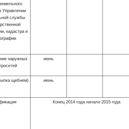
 земельного
в Управлении
ьной службы
арственной
ии, кадастра и
тографии
ние наружных
июнь
тросетей
сыпка щебнем)
июнь
фикация
Конец 2014 года начало 2015 года