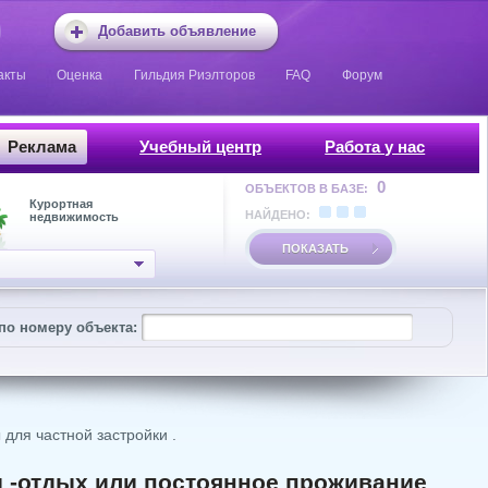
Добавить объявление
акты
Оценка
Гильдия Риэлторов
FAQ
Форум
Реклама
Учебный центр
Работа у нас
0
ОБЪЕКТОВ В БАЗЕ:
Курортная
НАЙДЕНО:
недвижимость
ПОКАЗАТЬ
по номеру объекта:
для частной застройки .
ы -отдых или постоянное проживание