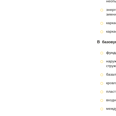
неопы
энер
зимни
карка
карка
В
базову
фунда
наруж
струж
базал
кровл
пласт
входн
между