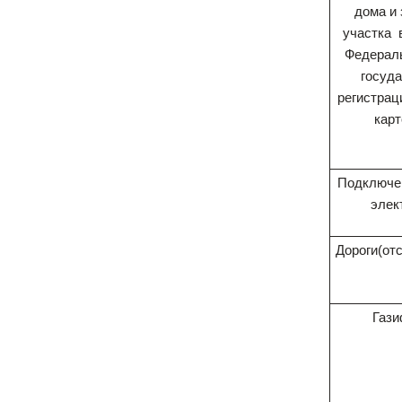
дома и
участка
Федерал
госуд
регистрац
кар
Подключе
элек
Дороги(от
Гази