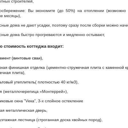
тных строителей,
госбережение: Вы экономите (до 50%) на отоплении (возможно 
е месяцы),
сные дома не дают усадки, поэтому сразу после сборки можно нач
сные дома быстро прогреваются и медленно остывают,
ю стоимость коттеджа входит:
мент (винтовые сваи),
ная финишная отделка (цементно-стружечная плита с каменной к
ечная плита),
ьтовый утеплитель( плотностью 40 кг/м3),
я (металлочерепица «Монтеррей»),
иковые окна "Vека", 3-х слойное остекление
ая металлическая дверь,
этажная лестница (строганная доска хвойных пород),