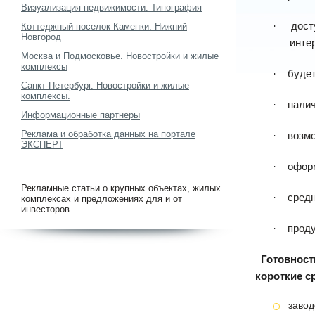
Визуализация недвижимости. Типография
дост
·
Коттеджный поселок Каменки. Нижний
Новгород
инте
Москва и Подмосковье. Новостройки и жилые
комплексы
будет
·
Санкт-Петербург. Новостройки и жилые
комплексы.
налич
·
Информационные партнеры
Реклама и обработка данных на портале
возмо
·
ЭКСПЕРТ
оформ
·
Рекламные статьи о крупных объектах, жилых
средн
·
комплексах и предложениях для и от
инвесторов
проду
·
Готовност
короткие с
заво