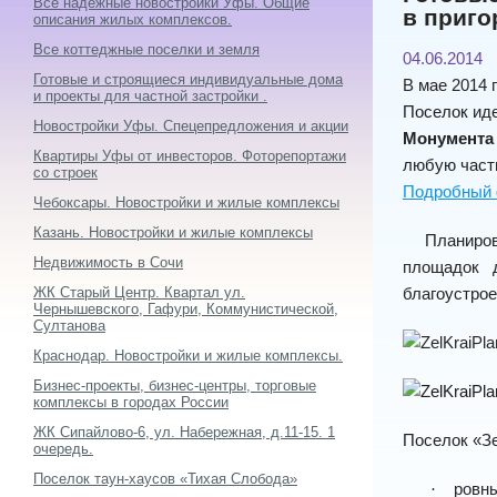
Все надежные новостройки Уфы. Общие
в приг
описания жилых комплексов.
Все коттеджные поселки и земля
04.06.2014
Готовые и строящиеся индивидуальные дома
В мае 2014 
и проекты для частной застройки .
Поселок
иде
Новостройки Уфы. Спецепредложения и акции
Монумента
Квартиры Уфы от инвесторов. Фоторепортажи
любую часть
со строек
Подробный ф
Чебоксары. Новостройки и жилые комплексы
Казань. Новостройки и жилые комплексы
Планиро
Недвижимость в Сочи
площадок 
ЖК Старый Центр. Квартал ул.
благоустрое
Чернышевского, Гафури, Коммунистической,
Султанова
Краснодар. Новостройки и жилые комплексы.
Бизнес-проекты, бизнес-центры, торговые
комплексы в городах России
ЖК Сипайлово-6, ул. Набережная, д.11-15. 1
П
оселок «З
очередь.
Поселок таун-хаусов «Тихая Слобода»
ровны
·