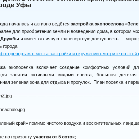
ороде Уфы
года началась и активно ведётся
застройка э
копоселока «Зеле
ален для приобретения земли и возведения дома, в котором мо
 Дружбы
и имеет отличную транспортную доступность — маршру
 города.
оторепортаж с места застройки и окружении смотрите по этой
вка экопоселка включает создание комфортных условий дл
для занятия активными видами спорта, большая детская 
нная зеленая зона для отдыха и прогулок. План поселка и перва
еленый край» помимо чистого воздуха и восхитительных ландша
е по горизонту
участки от 5 соток
;