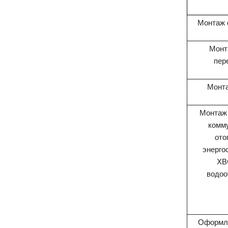
Монтаж 
Монт
пер
Монта
Монтаж
комм
ото
энерго
ХВ
водоо
Оформле