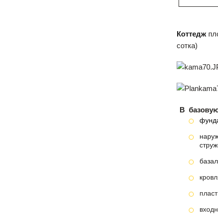
Коттедж
пло
сотка)
В
базовую
фунда
наруж
струж
базал
кровл
пласт
входн