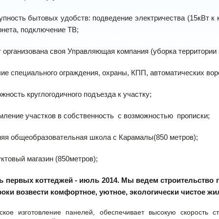
упность бытовых удобств: подведение электричества (15кВт к 
рнета, подключение ТВ;
 организована своя Управляющая компания (уборка территории з
ие специального ограждения, охраны, КПП, автоматических вор
жность круглогодичного подъезда к участку;
ление участков в собственность
с возможностью
прописки;
яя общеобразовательная школа с Карамалы(850 метров);
ктовый магазин (850метров);
ь первых коттеджей - июль 2014.
Мы ведем строительство 
роки возвести комфортное, уютное, экологически чистое жи
дское изготовление панелей, обеспечивает высокую скорость с