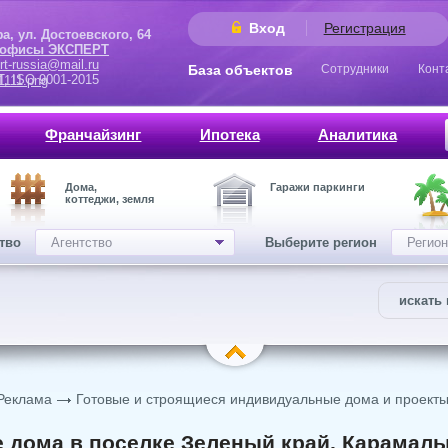
Вход
Регистрация
 Достоевского, 64
 офисы ЭКСПЕРТ
rt-russia@mail.ru
База объектов
Сотрудники
Конт
9001-2015
Франчайзинг
Ипотека
Аналитика
Дома,
Гаражи паркинги
коттеджи, земля
ство
Агентство
Выберите регион
Регион
искать 
Реклама
Готовые и строящиеся индивидуальные дома и проекты 
 дома в поселке Зеленый край, Карамал