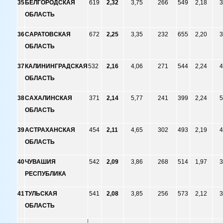
35
БЕЛГОРОДСКАЯ
619
2,32
3,75
266
549
2,18
3
ОБЛАСТЬ
36
САРАТОВСКАЯ
672
2,25
3,35
232
655
2,20
3
ОБЛАСТЬ
37
КАЛИНИНГРАДСКАЯ
532
2,16
4,06
271
544
2,24
4
ОБЛАСТЬ
38
САХАЛИНСКАЯ
371
2,14
5,77
241
399
2,24
5
ОБЛАСТЬ
39
АСТРАХАНСКАЯ
454
2,11
4,65
302
493
2,19
4
ОБЛАСТЬ
40
ЧУВАШИЯ
542
2,09
3,86
268
514
1,97
3
РЕСПУБЛИКА
41
ТУЛЬСКАЯ
541
2,08
3,85
256
573
2,12
3
ОБЛАСТЬ