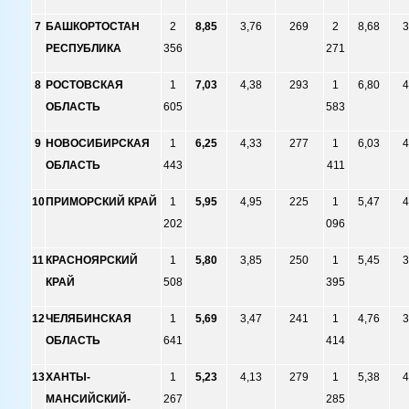
7
БАШКОРТОСТАН
2
8,85
3,76
269
2
8,68
3
РЕСПУБЛИКА
356
271
8
РОСТОВСКАЯ
1
7,03
4,38
293
1
6,80
4
ОБЛАСТЬ
605
583
9
НОВОСИБИРСКАЯ
1
6,25
4,33
277
1
6,03
4
ОБЛАСТЬ
443
411
10
ПРИМОРСКИЙ КРАЙ
1
5,95
4,95
225
1
5,47
4
202
096
11
КРАСНОЯРСКИЙ
1
5,80
3,85
250
1
5,45
3
КРАЙ
508
395
12
ЧЕЛЯБИНСКАЯ
1
5,69
3,47
241
1
4,76
3
ОБЛАСТЬ
641
414
13
ХАНТЫ-
1
5,23
4,13
279
1
5,38
4
МАНСИЙСКИЙ-
267
285