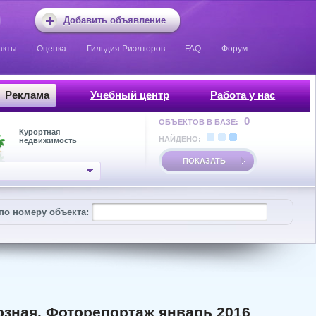
Добавить объявление
акты
Оценка
Гильдия Риэлторов
FAQ
Форум
Реклама
Учебный центр
Работа у нас
0
ОБЪЕКТОВ В БАЗЕ:
Курортная
НАЙДЕНО:
недвижимость
ПОКАЗАТЬ
по номеру объекта:
оюзная. Фоторепортаж январь 2016