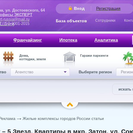
Вход
Регистрация
 Достоевского, 64
 офисы ЭКСПЕРТ
rt-russia@mail.ru
База объектов
Сотрудники
Конт
9001-2015
Франчайзинг
Ипотека
Аналитика
Дома,
Гаражи паркинги
коттеджи, земля
ство
Агентство
Выберите регион
Регион
искать 
Реклама
Жилые комплексы городов России статьи
 – 5 Звезд. Квартиры в мкр. Затон, ул. С