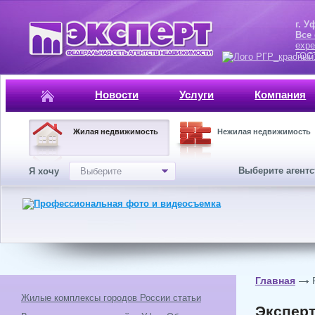
г. Уфа, ул.
Все
expe
ГОСТ, ISO 
Новости
Услуги
Компания
Жилая недвижимость
Нежилая недвижимость
Выберите агент
Я хочу
Выберите
Главная
Жилые комплексы городов России статьи
Эксперт