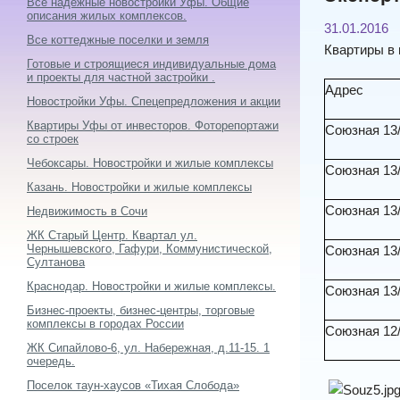
Все надежные новостройки Уфы. Общие
описания жилых комплексов.
31.01.2016
Все коттеджные поселки и земля
Квартиры в 
Готовые и строящиеся индивидуальные дома
и проекты для частной застройки .
Адрес
Новостройки Уфы. Спецепредложения и акции
Квартиры Уфы от инвесторов. Фоторепортажи
Союзная 13
со строек
Чебоксары. Новостройки и жилые комплексы
Союзная 13
Казань. Новостройки и жилые комплексы
Союзная 13
Недвижимость в Сочи
ЖК Старый Центр. Квартал ул.
Чернышевского, Гафури, Коммунистической,
Союзная 13
Султанова
Краснодар. Новостройки и жилые комплексы.
Союзная 13
Бизнес-проекты, бизнес-центры, торговые
комплексы в городах России
Союзная 12
ЖК Сипайлово-6, ул. Набережная, д.11-15. 1
очередь.
Поселок таун-хаусов «Тихая Слобода»