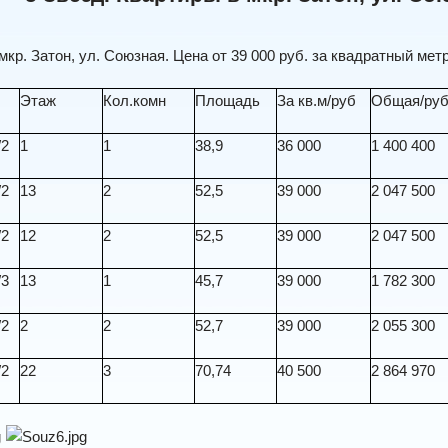
мкр. Затон, ул. Союзная. Цена от 39 000 руб. за квадратный метр
Этаж
Кол.комн
Площадь
За кв.м/руб
Общая/ру
/2
1
1
38,9
36 000
1 400 400
/2
13
2
52,5
39 000
2 047 500
/2
12
2
52,5
39 000
2 047 500
/3
13
1
45,7
39 000
1 782 300
/2
2
2
52,7
39 000
2 055 300
/2
22
3
70,74
40 500
2 864 970