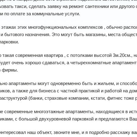
звать такси, сделать заявку на ремонт сантехники или другого
и по оплате за коммунальные услуги.
 этажах этих многофункциональных комплексов , обычно распо
 и бытового назначения. Это могут быть магазины, места общес
арковки.
о такая современная квартира , с потолками высотой 3м.20см., 
будет очень хорошо сдаваться, а четырехкомнатные апартамент
в фирмы.
но апартаменты могут одновременно быть и жильем, и способо
иков, а также для бизнеса с частной практикой и работой на д
аструктурой (банки, страховые компании, кстати, фитнес тоже 
ие современные многоэтажные апартаменты, находящиеся в ист
иками, с большой двухуровневой парковкой и предлагаются Ва
интересовал наш объект, звоните мне, и я подробно расскажу в