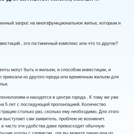
венный запрос на многофункциональное жилье, которым и
вестиций , это гостиничный комплекс или что то другое?
енты могут быть и жильем, и способом инвестиции, и
 приехали из другого города или временным жильем для
лья.
хнологиям и находятся в центре города . К тому же уже
на 5 лет с последующей пролонгацией. Количество
страцию столько раз, сколько ему необходимо. Для этого
и выступает сам заявитель, проблем не возникнет.
, а часто эти удобства даже превосходят обычную
льшие холлы с сервисом , где вы можете лично или по