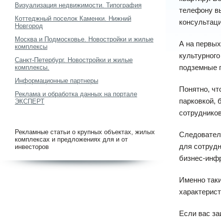
Визуализация недвижимости. Типография
телефону вы
Коттеджный поселок Каменки. Нижний
консультаци
Новгород
Москва и Подмосковье. Новостройки и жилые
А на первых
комплексы
культурного
Санкт-Петербург. Новостройки и жилые
подземные п
комплексы.
Информационные партнеры
Понятно, чт
Реклама и обработка данных на портале
парковкой, 
ЭКСПЕРТ
сотруднико
Рекламные статьи о крупных объектах, жилых
Следователь
комплексах и предложениях для и от
для сотрудн
инвесторов
бизнес-инфр
Именно так
характерист
Если вас за