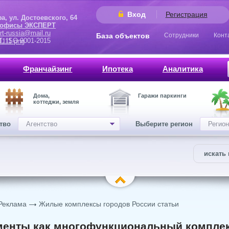
Вход
Регистрация
 Достоевского, 64
 офисы ЭКСПЕРТ
rt-russia@mail.ru
База объектов
Сотрудники
Конт
9001-2015
Франчайзинг
Ипотека
Аналитика
Дома,
Гаражи паркинги
коттеджи, земля
ство
Агентство
Выберите регион
Регион
искать 
Реклама
Жилые комплексы городов России статьи
енты как многофункциональный комплекс