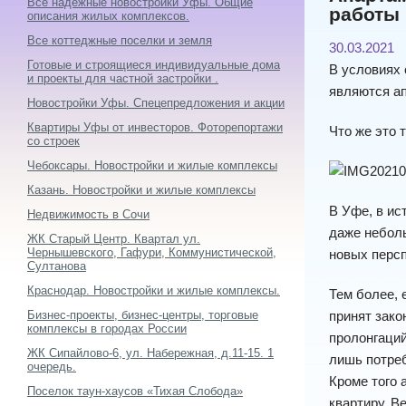
Все надежные новостройки Уфы. Общие
работы
описания жилых комплексов.
Все коттеджные поселки и земля
30.03.2021
Готовые и строящиеся индивидуальные дома
В условиях 
и проекты для частной застройки .
являются а
Новостройки Уфы. Спецепредложения и акции
Квартиры Уфы от инвесторов. Фоторепортажи
Что же это 
со строек
Чебоксары. Новостройки и жилые комплексы
Казань. Новостройки и жилые комплексы
В Уфе, в ис
Недвижимость в Сочи
даже небол
ЖК Старый Центр. Квартал ул.
Чернышевского, Гафури, Коммунистической,
новых персп
Султанова
Краснодар. Новостройки и жилые комплексы.
Тем более, 
Бизнес-проекты, бизнес-центры, торговые
принят зако
комплексы в городах России
пролонгаций
ЖК Сипайлово-6, ул. Набережная, д.11-15. 1
лишь потреб
очередь.
Кроме того 
Поселок таун-хаусов «Тихая Слобода»
квартиру. В