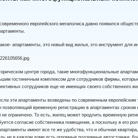
современного европейского мегаполиса давно появился общест
партаменты.
такое- апартаменты, это новый вид жилья, это инструмент для ин
торическом центре города, такие многофункциональные апартам
ьшим гостиничным комплексом для сотрудников фирмы, которые
ективных сотрудников еще не имеющих своего собственного жи
если эти апартаменты возведены по современным европейским те
н позволяющий временную регистрацию в апартаментах сроком 
 не ограничено. То есть, жилец может продлить временную реги
уется согласие собственника помещения, а поскольку в его рол
апартаменты имеют все те же удобства, что и обычная квартира
едь не в каждом доме есть огромные подземные автостоянки, бо