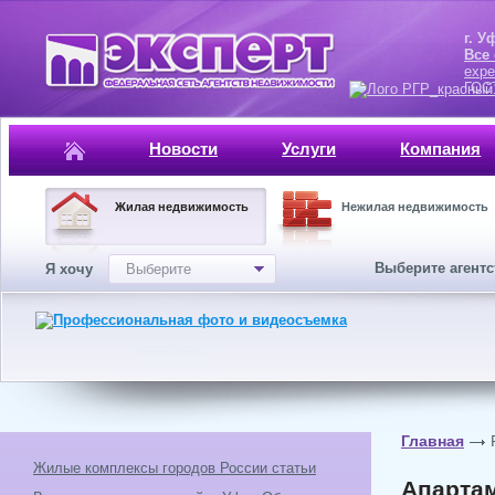
г. Уфа, ул.
Все
expe
ГОСТ, ISO 
Новости
Услуги
Компания
Жилая недвижимость
Нежилая недвижимость
Выберите агент
Я хочу
Выберите
Главная
Жилые комплексы городов России статьи
Апартам