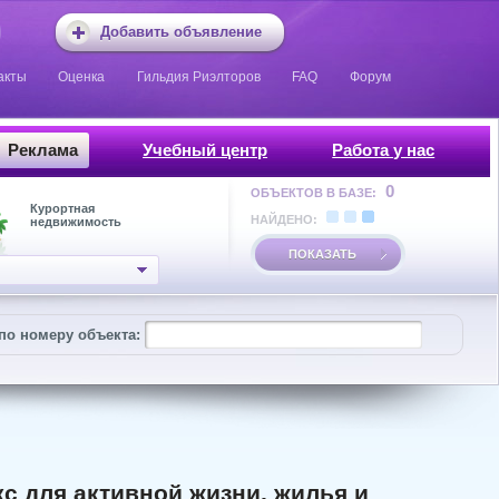
Добавить объявление
акты
Оценка
Гильдия Риэлторов
FAQ
Форум
Реклама
Учебный центр
Работа у нас
0
ОБЪЕКТОВ В БАЗЕ:
Курортная
НАЙДЕНО:
недвижимость
ПОКАЗАТЬ
по номеру объекта:
 для активной жизни, жилья и