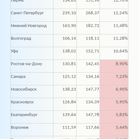
Пермь
134,83
151,96
12,70%
Санкт-Петербург
239,10
268,37
12,24%
Нижний Новгород
163,90
182,72
11,48%
Волгоград
106,14
118,11
11,28%
Уфа
138,02
152,71
10,64%
Ростов-на-Дону
130,81
142,45
8,90%
Самара
125,12
134,16
7,23%
Новосибирск
138,23
147,77
6,90%
Красноярск
126,84
134,39
5,95%
Екатеринбург
139,64
147,78
5,83%
Воронеж
111,59
117,66
5,44%