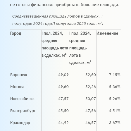
не готовы финансово приобретать большие площади.
Средневзвешенная площадь лотов в сделках, I
полугодие 2024 года/I полугодие 2025 года, м²:
Город
I пол. 2024,
I пол. 2024,
Изменение
средняя
средняя
площадь лота
площадь
в сделках, м²
лота в
сделках, м²
Воронеж
49,09
52,60
7,15%
Москва
49,60
52,26
5,36%
Новосибирск
47,57
50,07
5,26%
Екатеринбург
45,50
47,56
4,51%
Краснодар
44,92
46,57
3,67%