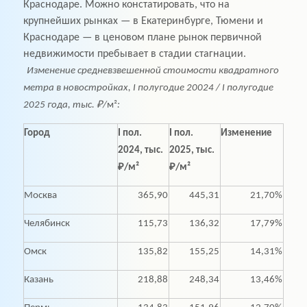
Краснодаре. Можно констатировать, что на
крупнейших рынках — в Екатеринбурге, Тюмени и
Краснодаре — в ценовом плане рынок первичной
недвижимости пребывает в стадии стагнации.
Изменение средневзвешенной стоимости квадратного
метра в новостройках, I полугодие 20024 / I полугодие
2025 года, тыс. ₽/
м²
:
Город
I пол.
I пол.
Изменение
2024, тыс.
2025, тыс.
₽/м²
₽/м²
Москва
365,90
445,31
21,70%
Челябинск
115,73
136,32
17,79%
Омск
135,82
155,25
14,31%
Казань
218,88
248,34
13,46%