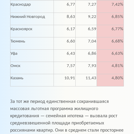
Краснодар
6,77
7,27
7,42%
Нижний Новгород
8,63
9,22
6,85%
Красноярск
6,17
6,59
6,77%
Тюмень
6,60
7,04
6,68%
Уфа
6,43
6,86
6,63%
Омск
7,57
7,93
4,81%
Казань
10,91
11,43
4,80%
За тот же период единственная сохранившаяся
массовая льготная программа жилищного
кредитования — семейная ипотека — вызвала рост
средневзвешенной площади приобретаемых
россиянами квартир. Они в среднем стали просторнее