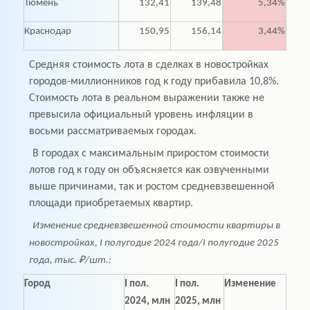
Тюмень
132,41
139,48
5,34%
Краснодар
150,95
156,14
3,44%
Средняя стоимость лота в сделках в новостройках
городов-миллионников год к году прибавила 10,8%.
Стоимость лота в реальном выражении также не
превысила официальный уровень инфляции в
восьми рассматриваемых городах.
В городах с максимальным приростом стоимости
лотов год к году он объясняется как озвученными
выше причинами, так и ростом средневзвешенной
площади приобретаемых квартир.
Изменение средневзвешенной стоимости квартиры в
новостройках, I полугодие 2024 года/I полугодие 2025
года, тыс. ₽/шт.:
Город
I пол.
I пол.
Изменение
2024, млн
2025, млн