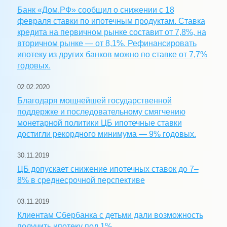
Банк «Дом.РФ» сообщил о снижении с 18
февраля ставки по ипотечным продуктам. Ставка
кредита на первичном рынке составит от 7,8%, на
вторичном рынке — от 8,1%. Рефинансировать
ипотеку из других банков можно по ставке от 7,7%
годовых.
02.02.2020
Благодаря мощнейшей государственной
поддержке и последовательному смягчению
монетарной политики ЦБ ипотечные ставки
достигли рекордного минимума — 9% годовых.
30.11.2019
ЦБ допускает снижение ипотечных ставок до 7–
8% в среднесрочной перспективе
03.11.2019
Клиентам Сбербанка с детьми дали возможность
получить ипотеку под 1%