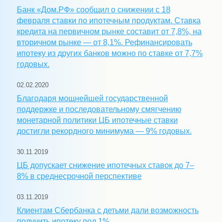
Банк «Дом.РФ» сообщил о снижении с 18
февраля ставки по ипотечным продуктам. Ставка
кредита на первичном рынке составит от 7,8%, на
вторичном рынке — от 8,1%. Рефинансировать
ипотеку из других банков можно по ставке от 7,7%
годовых.
02.02.2020
Благодаря мощнейшей государственной
поддержке и последовательному смягчению
монетарной политики ЦБ ипотечные ставки
достигли рекордного минимума — 9% годовых.
30.11.2019
ЦБ допускает снижение ипотечных ставок до 7–
8% в среднесрочной перспективе
03.11.2019
Клиентам Сбербанка с детьми дали возможность
получить ипотеку под 1%