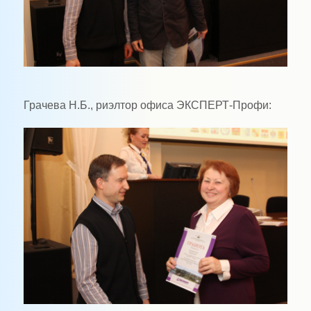
Грачева Н.Б., риэлтор офиса ЭКСПЕРТ-Профи: