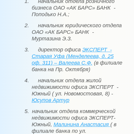
1. начальник отдела розничного
бизнеса ОАО «АК БАРС» БАНК
-
Поподько Н.А.;
2. начальник юридического отдела
ОАО «АК БАРС» БАНК
-
Муртазина Э.З.
3. директор офиса
ЭКСПЕРТ
-
Старая Уфа (Менделеева, д. 25
оф. 311) – Валеева С.Ф
.
(в филиале
банка на Пр. Октября)
4. начальник отдела жилой
недвижимости офиса ЭКСПЕРТ
-
Южный ( ул. Новомостовая, 8) -
Юсупов Артур
5.
начальник отдела коммерческой
недвижимости офиса ЭКСПЕРТ-
Южный,
Малинина Анастасия
( в
филиале банка по ул.