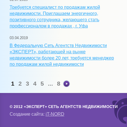
Требуется специалист по продажам жилой
недвижимости. Приглашаем энергичного,
позитивного сотрудника, желающего стать
профессионалом в продажах , г. Уфа
03.04.2019
В Федеральную Сеть Агентств Недвижимости
«ЭКСПЕРТ», работающей на рынке
недвижимости более 20 лет, требуется менеджер
по продажам жилой недвижимости
1
2
3
4
5
...
8
© 2012 «ЭКСПЕРТ» СЕТЬ АГЕНТСТВ НЕДВИЖИМОСТИ
Создание сайта:
iT-NORD