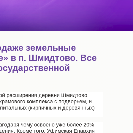
родаже земельные
е» в п. Шмидтово. Все
государственной
ммой расширения деревни Шмидтово
храмового комплекса с подворьем, и
апитальных (кирпичных и деревянных)
лагодаря чему освоено уже более 20%
ения. Кроме того, Уфимская Епархия