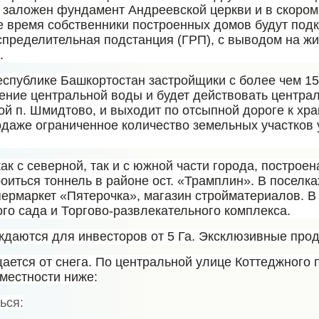
 заложен фундамент Андреевской церкви и в скором
 время собственники построенных домов будут подкл
аспределительная подстанция (ГРП), с выводом на 
.
еспублике Башкортостан застройщики с более чем 15
ение центральной воды и будет действовать центра
ой п. Шмидтово, и выходит по отсыпной дороге к хр
даже ограниченное количество земельных участков 
ак с северной, так и с южной части города, построе
оиться тоннель в районе ост. «Трамплин». В поселк
пермаркет «Пятерочка», магазин стройматериалов. В
го сада и Торгово-развлекательного комплекса.
даются для инвесторов от 5 Га. Эксклюзивные пр
ается от снега. По центральной улице Коттеджного 
 местности ниже:
ься: