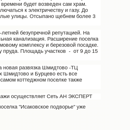
 времени будет возведен сам храм.
ючаться к электричеству и газу. До
жилые улицы. Отсыпано щебнем более 3
-летней безупречной репутацией. На
льная канализация. Расширение поселка
амовому комплексу и березовой посадке.
у пруда. Площадь участков
-
от
9 до 15
на новая развязка Шмидтово -ТЦ
ах Шмидтово и Бурцево есть все
 самом коттеджном поселке также
одажи осуществляет Сеть АН ЭКСПЕРТ
поселка "Исаковское подворье" уже