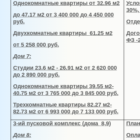
Однокомнатные квартиры
от
32.96 м
2
Усло
30%,
до
47.17 м
2 от 3 400 000 до 4 450 000
руб.
Отде
Двухкомнатные квартиры
61.25 м
2
Дого
ФЗ -
от 5 258 000 руб.
Дом 7:
Студии
23.6 м
2 -
26.91 м
2 от 2 620 000
до 2 890 000 руб.
Однокомнатные квартиры
39.55 м
2-
40.75 м
2 от 3 765 000 до 3 845 000 руб.
Трехкомнатные квартиры
82.27 м
2-
82.73 м
2 от 6 993 000 до 7 133 000 руб.
3-ий пусковой комплекс (дома
8,9)
План
Дом 8:
Опла