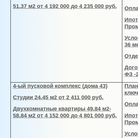
51.37 м
2
от 4 192 000 до 4 235 000 руб.
Опла
Ипот
Пром
Усло
36 м
Отде
Дого
ФЗ -
4-ый пусковой комплекс
(дома 43)
План
ключ
Студии
24.45 м
2 от 2 411 000 руб.
Опла
Двухкомнатные квартиры
49.84 м
2-
58.84 м
2 от 4 152 000 до 4 801 000 руб.
Ипот
Пром
Усло