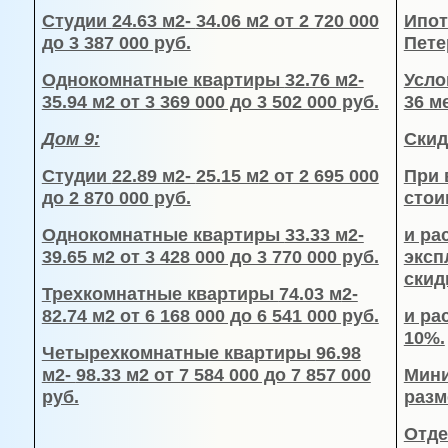
Студии
24.63 м
2-
34.06 м
2 от 2 720 000
Ипот
до 3 387 000 руб.
Пете
Однокомнатные квартиры
32.76 м
2-
Усло
35.94 м
2 от 3 369 000 до 3 502 000 руб.
36 м
Дом 9:
Скид
Студии
22.89 м
2-
25.15 м
2 от 2 695 000
При 
до 2 870 000 руб.
стои
Однокомнатные квартиры
33.33 м
2-
и ра
39.65 м
2 от 3 428 000 до 3 770 000 руб.
эксп
скид
Трехкомнатные квартиры
74.03 м
2-
82.74 м
2 от 6 168 000 до 6 541 000 руб.
и ра
10%.
Четырехкомнатные квартиры
96.98
м
2-
98.33 м
2 от 7 584 000 до 7 857 000
Мини
руб.
разм
Отде