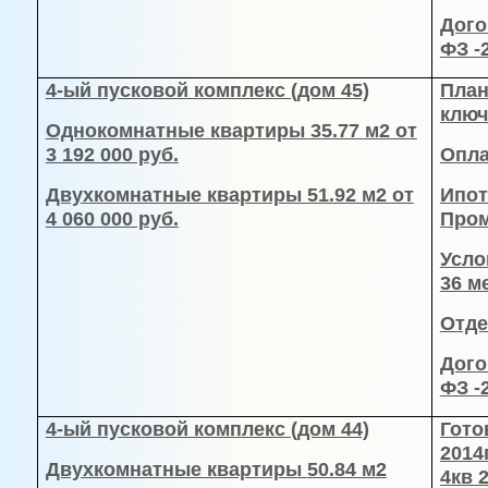
Дого
ФЗ -
4-ый пусковой комплекс
(дом 45)
План
ключ
Однокомнатные квартиры
35.77 м
2 от
3 192 000 руб.
Опла
Двухкомнатные квартиры
51.92 м
2 от
Ипот
4 060 000 руб.
Пром
Усло
36 м
Отде
Дого
ФЗ -
4-ый пусковой комплекс
(дом 44)
Гото
2014
Двухкомнатные квартиры
50.84 м
2
4кв 2