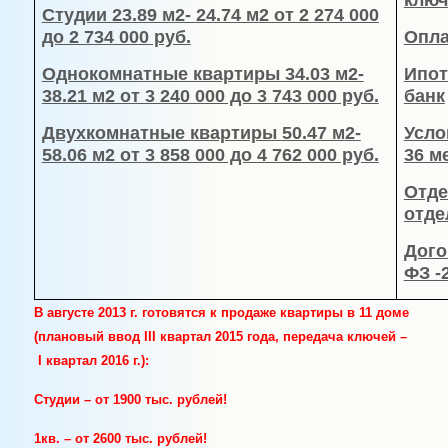
ключ
Студии
23.89 м
2-
24.74 м
2 от 2 274 000
до 2 734 000 руб.
Опла
Однокомнатные квартиры
34.03 м
2-
Ипот
38.21 м
2 от 3 240 000 до 3 743 000 руб.
банк
Двухкомнатные квартиры
50.47 м
2-
Усло
58.06 м
2 от 3 858 000 до 4 762 000 руб.
36 м
Отде
отде
Дого
ФЗ -
В августе 2013 г. готовятся к продаже квартиры в 11 доме
(плановый ввод III квартал 2015 года, передача ключей –
I квартал 2016 г.):
Студии – от 1900 тыс. рублей!
1кв. – от 2600 тыс. рублей!