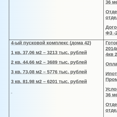
36 м
Отде
отде
Дого
ФЗ -
4-ый пусковой комплекс
(дома 42)
Гото
2014
1 кв. 37,06 м2 – 3213 тыс. рублей
4кв 2
2 кв. 44,66 м2 – 3689 тыс. рублей
Опла
3 кв. 73,08 м2 – 5776 тыс. рублей
Ипот
Пром
3 кв. 81,98 м2 – 6201 тыс. рублей
Усло
36 м
Отде
отде