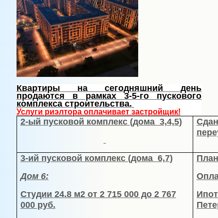
Квартиры на сегодняшний день
продаются в рамках 3-5-го пускового
комплекса строительства.
Услуги риэлтора оплачивает застройщик!
2-ый пусковой комплекс
(дома
3,
4,5)
Сдан
пере
3-ий пусковой комплекс (дома
6,7)
План
Дом 6:
Опла
Студии
24.8 м
2 от 2 715 000 до 2 767
Ипот
000 руб.
Пете