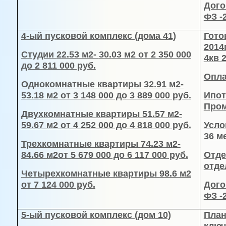
Дого
ФЗ -
4-ый пусковой комплекс
(дома 41)
Гото
2014
Студии
22.53 м
2-
30.03 м
2 от 2 350 000
4кв 2
до 2 811 000 руб.
Опла
Однокомнатные квартиры
32.91 м
2-
53.18 м
2 от 3 148 000 до 3 889 000 руб.
Ипот
Пром
Двухкомнатные квартиры
51.57 м
2-
59.67 м
2 от 4 252 000 до 4 818 000 руб.
Усло
36 м
Трехкомнатные квартиры
74.23 м
2-
84.66 м
2от 5 679 000 до 6 117 000 руб.
Отде
отде
Четырехкомнатные квартиры
98.6 м
2
от 7 124 000 руб.
Дого
ФЗ -
5-ый пусковой комплекс
(дом 10)
План