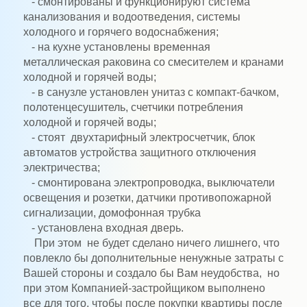
- смонтированы и функционируют система
канализования и водоотведения, системы
холодного и горячего водоснабжения;
- на кухне установлены временная
металлическая раковина со смесителем и кранами
холодной и горячей воды;
- в санузле установлен унитаз с компакт-бачком,
полотенцесушитель, счетчики потребления
холодной и горячей воды;
- стоят двухтарифный электросчетчик, блок
автоматов устройства защитного отключения
электричества;
- смонтирована электропроводка, выключатели
освещения и розетки, датчики противопожарной
сигнализации, домофонная трубка
- установлена входная дверь.
При этом не будет сделано ничего лишнего, что
повлекло бы дополнительные ненужные затраты с
Вашей стороны и создало бы Вам неудобства, но
при этом Компанией-застройщиком выполнено
все для того, чтобы после покупки квартиры после