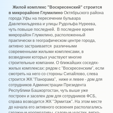
Жилой комплекс "Воскресенский" строится
в микрорайоне Глумилино
Октябрьского района
города Уфы на пересечении бульвара
Давлеткильдеева и улицы Рудольфа Нуреева,
чуть повыше последней. В последнее время
микрорайон Глумилино, расположенный
практически в географическом центре города,
активно застраивается различными
современными жилыми комплексами, в
возведении которых участвуют многие
строительные компании. О ближайших соседях-
жилых комплексах: рядом с "Воскресенским", если
смотреть на него со стороны Сипайлово, слева
строится ЖК "Панорама", ниже и левее - дом для
сотрудников Администрации Президента
Республики Башкортостан, чуть выше уже
построен и заселен дом для сотрудников ФСБ,
справа возводится ЖК "Эрмитаж". На этом месте
до начала его активного освоения располагались
гаражные кооперативы, садовые участки, ветхо-