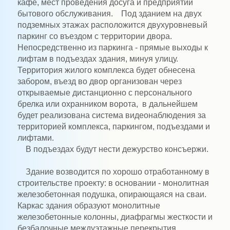
кафе, мест проведения досуга и предприятий
бытового обслуживания. Под зданием на двух
подземных этажах расположится двухуровневый
паркинг со въездом с территории двора.
Непосредственно из паркинга - прямые выходы к
лифтам в подъездах здания, минуя улицу.
Территория жилого комплекса будет обнесена
забором, въезд во двор организован через
открываемые дистанционно с персонального
брелка или охранником ворота, в дальнейшем
будет реализована система видеонаблюдения за
территорией комплекса, паркингом, подъездами и
лифтами.
В подъездах будут нести дежурство консъержи.
Здание возводится по хорошо отработанному в
строительстве проекту: в основании - монолитная
железобетонная подушка, опирающаяся на сваи.
Каркас здания образуют монолитные
железобетонные колонны, диафрагмы жесткости и
безбалочные междуэтажные перекрытия.