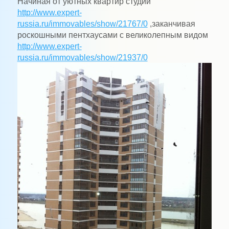
Начиная от уютных квартир студий
http://www.expert-
russia.ru/immovables/show/21767/0
,
заканчивая
роскошными пентхаусами с великолепным видом
http://www.expert-
russia.ru/immovables/show/21937/0