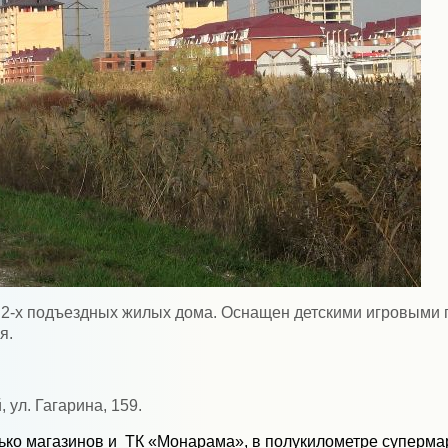
х 2-х подъездных жилых дома. Оснащен детскими игровыми
я.
 ул. Гагарина, 159.
ько магазинов и
ТК «Монарама», в полукилометре супермар